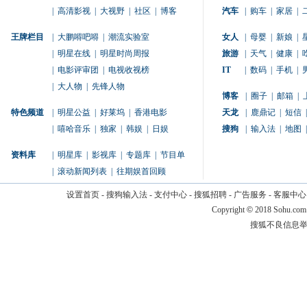
|
高清影视
|
大视野
|
社区
|
博客
汽车
|
购车
|
家居
|
王牌栏目
|
大鹏嘚吧嘚
|
潮流实验室
女人
|
母婴
|
新娘
|
|
明星在线
|
明星时尚周报
旅游
|
天气
|
健康
|
|
电影评审团
|
电视收视榜
IT
|
数码
|
手机
|
|
大人物
|
先锋人物
博客
|
圈子
|
邮箱
|
特色频道
|
明星公益
|
好莱坞
|
香港电影
天龙
|
鹿鼎记
|
短信
|
|
嘻哈音乐
|
独家
|
韩娱
|
日娱
搜狗
|
输入法
|
地图
|
资料库
|
明星库
|
影视库
|
专题库
|
节目单
|
滚动新闻列表
|
往期娱首回顾
设置首页
-
搜狗输入法
-
支付中心
-
搜狐招聘
-
广告服务
-
客服中心
Copyright
©
2018 Sohu.com
搜狐不良信息