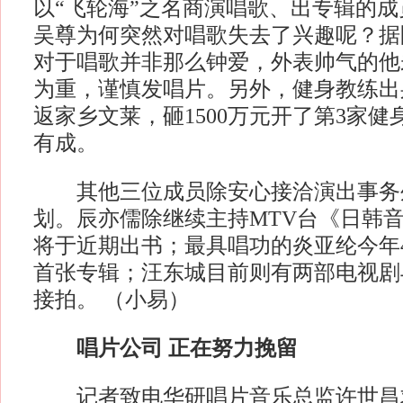
以“飞轮海”之名商演唱歌、出专辑的
吴尊为何突然对唱歌失去了兴趣呢？据
对于唱歌并非那么钟爱，外表帅气的他
为重，谨慎发唱片。另外，健身教练出
返家乡文莱，砸1500万元开了第3家
有成。
其他三位成员除安心接洽演出事务
划。辰亦儒除继续主持MTV台《日韩
将于近期出书；最具唱功的炎亚纶今年
首张专辑；汪东城目前则有两部电视剧
接拍。 （小易）
唱片公司 正在努力挽留
记者致电华研唱片音乐总监许世昌