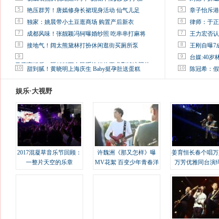
5
5
艳压群芳！唐嫣修身长裙现身活动 仙气儿足
章子怡斥港
6
6
独家：姚晨带小土豆逛商场 购置产后新衣
律师：于正
7
7
成都风味！张靓颖冯轲曝婚纱照 吃串串打麻将
王力宏否认
8
8
接地气！阔太熊黛林打扮休闲逛街买厕所泵
王刚自曝7
9
9
台媒:40
马蓉离婚后，砸1000万人民币给媒体要求删掉这照片
10
10
甜到腻！黄晓明上海庆生 Baby挺孕肚送蛋糕
陈冠希：假
娱乐·大视野
2017混凝草音乐节回顾：
许魏洲《那又怎样》曝
姜育恒长春个唱万
一整片天空的乐章
MV花絮 百变少年青春洋
万芳优雅同台演
溢