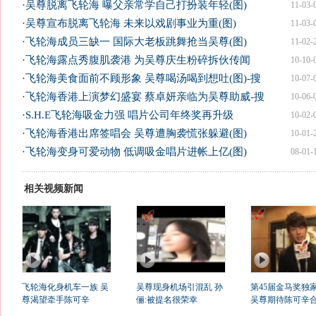
·
吴尊脱离飞轮海 曝父亲常学自己打扮装年轻(图)
11-03-
·
吴尊宣布脱离飞轮海 未来以戏剧事业为重(图)
11-03-
·
飞轮海成员三缺一 国际大老板跳舞抢当吴尊(图)
11-02-
·
飞轮海露点秀腹肌袭港 为吴尊庆生粉碎拆伙传闻
10-10-
·
飞轮海美食面前不顾形象 吴尊喝汤喝到想吐(图)-搜
10-07-
·
飞轮海香港上演梦幻盛宴 蔡卓妍亲临为吴尊助威-搜
10-06-
·
S.H.E飞轮海吸金力强 唱片公司年终奖再升级
10-02-
·
飞轮海香港出席签唱会 吴尊遭胸袭慌张躲避(图)
10-01-
·
飞轮海变身可爱动物 低调吸金唱片进帐上亿(图)
08-01-
相关视频新闻
飞轮海化身机车一族 吴
吴尊现身机场引混乱 孙
第45届金马奖独
尊渴望牵手陈可辛
俪:被提名很荣幸
吴尊期待陈可辛