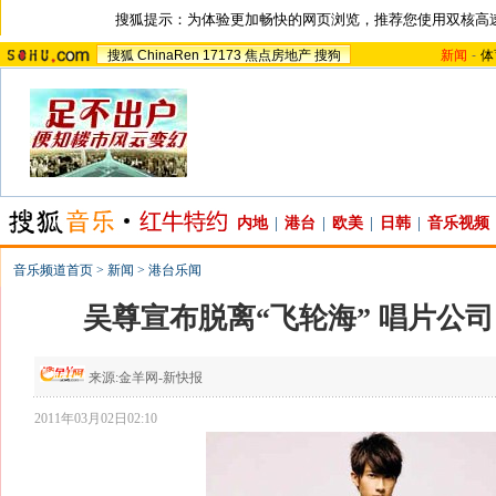
搜狐提示：为体验更加畅快的网页浏览，推荐您使用双核高
搜狐
ChinaRen
17173
焦点房地产
搜狗
新闻
-
体
内地
|
港台
|
欧美
|
日韩
|
音乐视频
音乐频道首页
>
新闻
>
港台乐闻
吴尊宣布脱离“飞轮海” 唱片公
来源:
金羊网-新快报
2011年03月02日02:10