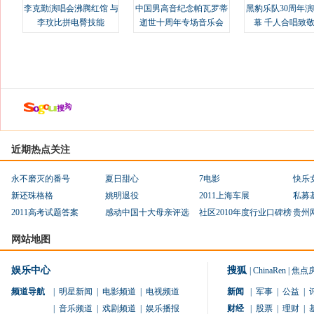
李克勤演唱会沸腾红馆 与
中国男高音纪念帕瓦罗蒂
黑豹乐队30周年
李玟比拼电臀技能
逝世十周年专场音乐会
幕 千人合唱致
近期热点关注
永不磨灭的番号
夏日甜心
7电影
快乐
新还珠格格
姚明退役
2011上海车展
私募
2011高考试题答案
感动中国十大母亲评选
社区2010年度行业口碑榜
贵州
网站地图
娱乐中心
搜狐
|
ChinaRen
|
焦点
频道导航
|
明星新闻
|
电影频道
|
电视频道
新闻
|
军事
|
公益
|
|
音乐频道
|
戏剧频道
|
娱乐播报
财经
|
股票
|
理财
|