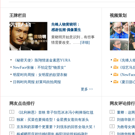
王牌栏目
视频策划
先锋人物黄晓明：
感谢低潮 偶像重生
黄晓明开始意识到，有些事
情需要改变。……
[详细]
《秘密天使》陈翔情迷金素恩YURA
《先锋人
NewFace张俪：不怕定型“物质女”
《综艺马
明星时尚周报：女明星的欲望衣橱
《NewF
日韩时尚周报
好莱坞街拍周报
《夏日甜
更多 >>
网友点击排行
网友评论排行
1
1
《比利林恩》首映 章子怡范冰冰冯小刚捧场红毯
董卿：这两
2
2
独家：买菜也要拗造型！金星携女逛街有派头
刘德华新片
3
3
京东和奶茶哪个更重要？刘强东的回答全场大笑！
为救母女俩
4
4
杨威晒照庆祝结婚8周年 杨阳洋轻抚妈妈孕肚
刘德华扮邋