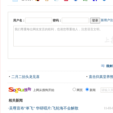
新用户注
用户名：
密码：
我来
二月二抬头龙见喜
直击归真堂养
上网从搜狗开始
网页
新闻
相关新闻
·
吴尊宣布"单飞" 华研唱片:飞轮海不会解散
11-03-