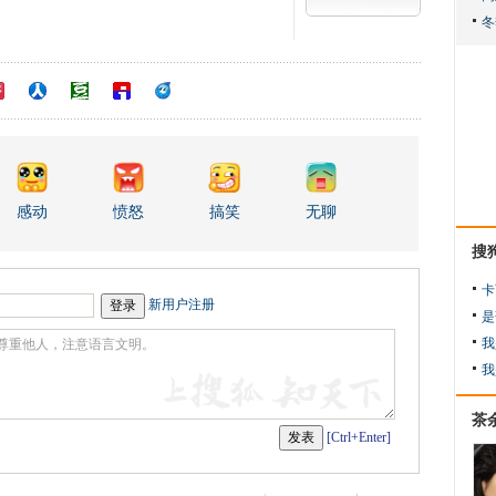
感动
愤怒
搞笑
无聊
搜
卡
新用户注册
是
我
我
茶
[Ctrl+Enter]