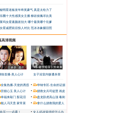
秘明星老板发年终奖豪气 真是太给力了
乐圈十大性感美女主播 柳岩侯佩岑比美
莱坞女星素颜差别大 哪个最美哪个坑爹
女星减肥前后惊人对比 范冰冰象腿旧照
狐高清视频
网络首播-美人心计
女子浴室内惨遭杀害
全集热播-天使的诱惑
华纳专区-生命的证据
宫锁心玉
美人心计
拯救女兵司徒慧
画皮
幸福来敲门
梨花泪
盘龙卧虎高山顶
毒刺
能人冯天贵
家常菜
拿什么拯救我的爱人