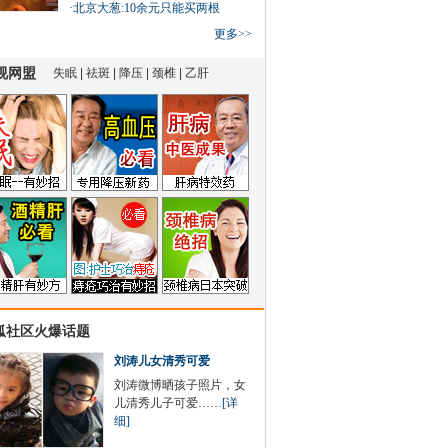
·
北京大葱:10余元只能买两根
更多>>
狐社区火爆话题
刘涛儿女清秀可爱
刘涛微博晒孩子照片，女
儿清秀儿子可爱……
[详
细]