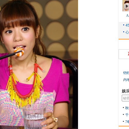
铛
内
娱
秋
千
7