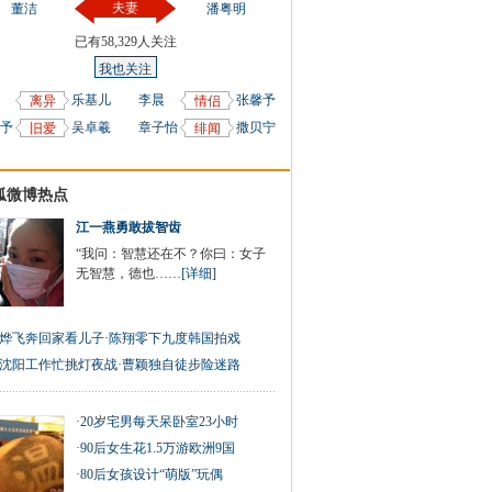
夫妻
董洁
潘粤明
已有
58,329
人关注
我也关注
乐基儿
李晨
张馨予
离异
情侣
予
吴卓羲
章子怡
撒贝宁
旧爱
绯闻
狐微博热点
江一燕勇敢拔智齿
“我问：智慧还在不？你曰：女子
无智慧，德也……
[详细]
烨飞奔回家看儿子
·
陈翔零下九度韩国拍戏
沈阳工作忙挑灯夜战
·
曹颖独自徒步险迷路
·
20岁宅男每天呆卧室23小时
·
90后女生花1.5万游欧洲9国
·
80后女孩设计“萌版”玩偶