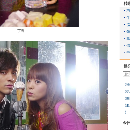
精
丁当
娱
《秘
《执
《凶
《血
《十
今