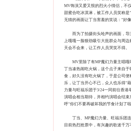
MV饰演又爱又恨的烈火小情侣，不
甜蜜合吃冰淇淋，被工作人员笑称是
无猜的画面让丁当害羞的笑说：“好像
而为了拍摄街头呛声的画面，导演
上嘎嘎一脸狠劲吸引大批群众与周边
天会不会来，让工作人员哭笑不得。
MV里除了有MP魔幻力量主唱嘎嘎
丁当凑热闹吃火锅，这个点子来自于
食，好久没有吃火锅了，于是公司便
乐，让丁当开心不已，众人也乐得“藉
力量与旺福乐团于3/24一同前往香港
演唱会相当期待，并相约演唱会结束
呼“你们不要再破坏我的节食计划了啦
丁当、MP魔幻力量、旺福乐团连手的香
目前热烈抢票中，有兴趣的歌迷千万