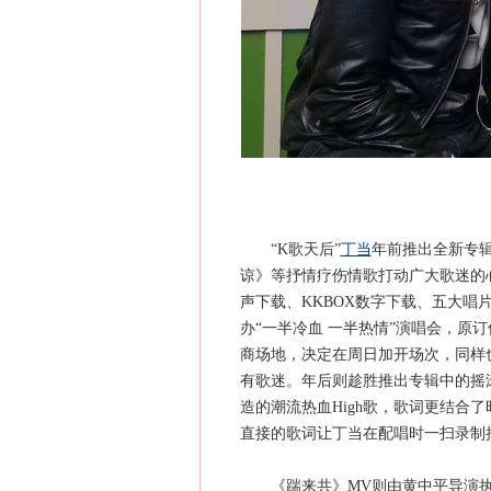
“K歌天后”
丁当
年前推出全新专
谅》等抒情疗伤情歌打动广大歌迷的
声下载、KKBOX数字下载、五大唱片
办“一半冷血 一半热情”演唱会，原
商场地，决定在周日加开场次，同样
有歌迷。年后则趁胜推出专辑中的摇
造的潮流热血High歌，歌词更结合
直接的歌词让丁当在配唱时一扫录制
《踹来共》MV则由黄中平导演执导