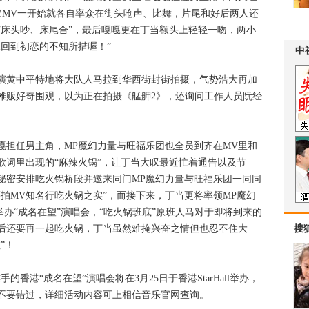
仅MV一开始就各自率众在街头呛声、比舞，片尾和好后两人还
“床头吵、床尾合”，最后嘎嘎更在丁当额头上轻轻一吻，两小
回到初恋的不知所措喔！”
黄中平特地将大队人马拉到华西街封街拍摄，气势浩大再加
摊贩好奇围观，以为正在拍摄《艋舺2》，还询问工作人员阮经
担任男主角，MP魔幻力量与旺福乐团也全员到齐在MV里和
歌词里出现的“麻辣火锅”，让丁当大叹最近忙着通告以及节
秘密安排吃火锅桥段并邀来同门MP魔幻力量与旺福乐团一同同
拍MV知名行吃火锅之实”，而接下来，丁当更将率领MP魔幻
举办“成名在望”演唱会，“吃火锅班底”原班人马对于即将到来的
后还要再一起吃火锅，丁当虽然难掩兴奋之情但也忍不住大
搜
”！
港“成名在望”演唱会将在3月25日于香港StarHall举办，
不要错过，详细活动内容可上相信音乐官网查询。