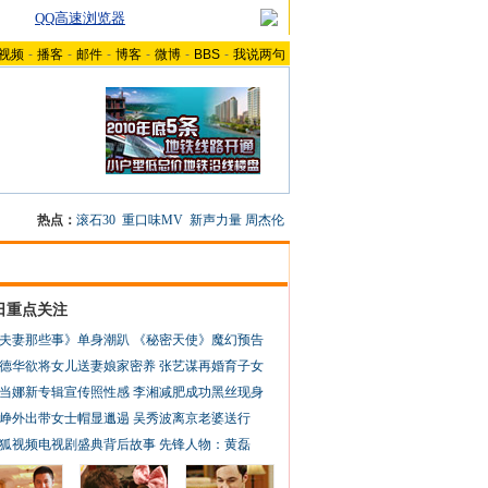
QQ高速浏览器
视频
-
播客
-
邮件
-
博客
-
微博
-
BBS
-
我说两句
热点：
滚石30
重口味MV
新声力量
周杰伦
日重点关注
夫妻那些事》单身潮趴
《秘密天使》魔幻预告
德华欲将女儿送妻娘家密养
张艺谋再婚育子女
当娜新专辑宣传照性感
李湘减肥成功黑丝现身
峥外出带女士帽显邋遢
吴秀波离京老婆送行
狐视频电视剧盛典背后故事
先锋人物：黄磊