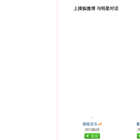
上搜狐微博 与明星对话
搜狐音乐
董
2653粉丝
2
关注