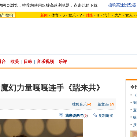
搜狗高速浏览器
的网页浏览，推荐您使用双核高速浏览器，点击此处下载
地产
搜狗
新闻
-
体育
-
S
-
娱乐
-
V
-
财经
-
IT
-
汽车
-
房产
-
女人
-
港台
|
欧美
|
日韩
|
音乐视频
|
乐评
P魔幻力量嘎嘎连手《踹来共》
今
《
刘
搜狐音乐
董文dw
麦
我来说两句
(
0
)
复制链接
徐
搜