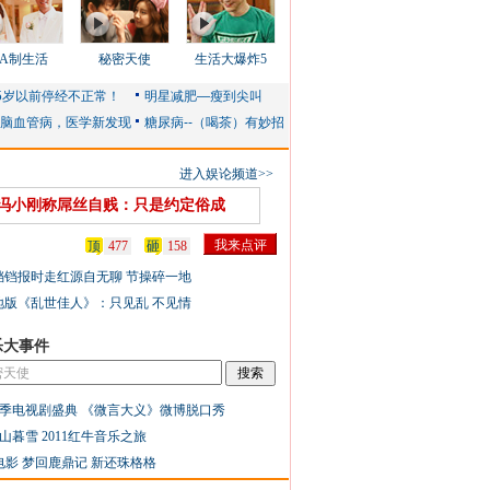
AA制生活
秘密天使
生活大爆炸5
进入娱论频道>>
冯小刚称屌丝自贱：只是约定俗成
顶
477
砸
158
铛铛报时走红源自无聊 节操碎一地
地版《乱世佳人》：只见乱 不见情
乐大事件
季电视剧盛典
《微言大义》微博脱口秀
山暮雪
2011红牛音乐之旅
电影
梦回鹿鼎记
新还珠格格