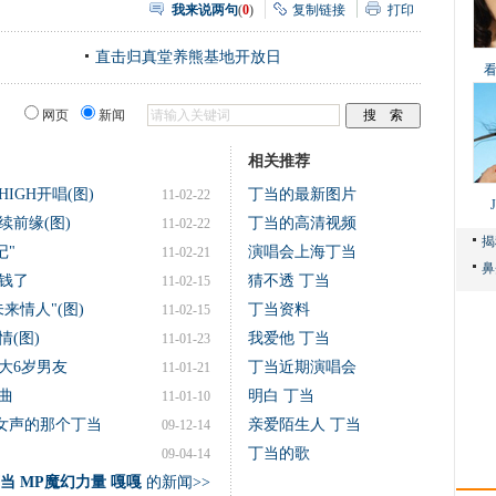
我来说两句
(
0
)
复制链接
打印
直击归真堂养熊基地开放日
网页
新闻
相关推荐
HIGH开唱(图)
丁当的最新图片
11-02-22
前缘(图)
丁当的高清视频
11-02-22
记"
演唱会上海丁当
11-02-21
钱了
猜不透 丁当
11-02-15
来情人"(图)
丁当资料
11-02-15
(图)
我爱他 丁当
11-01-23
大6岁男友
丁当近期演唱会
11-01-21
曲
明白 丁当
11-01-10
女声的那个丁当
亲爱陌生人 丁当
09-12-14
丁当的歌
09-04-14
当 MP魔幻力量 嘎嘎
的新闻>>