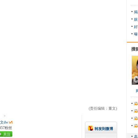
揭
娱
好
曝
搜
(责任编辑：董文)
文dw
857粉丝
转发到微博
关注