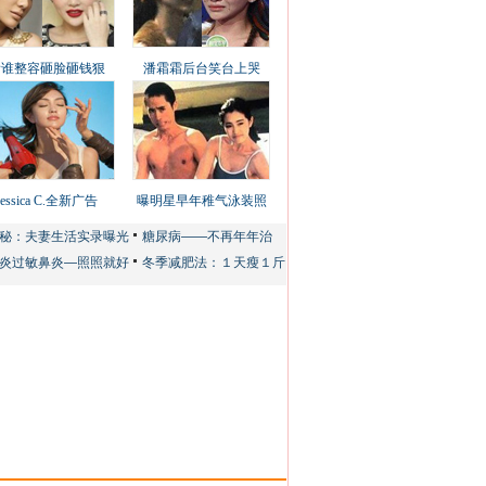
看谁整容砸脸砸钱狠
潘霜霜后台笑台上哭
Jessica C.全新广告
曝明星早年稚气泳装照