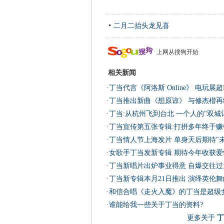
二月二抬头龙见喜
上网从搜狗开始
相关新闻
·
丁当代言《阿洛斯 Online》 电玩展超
·
丁当推出新曲《想原谅》 与修杰楷再续
·
丁当:从杭州飞到台北 一个人的"双城
·
丁当宣传第五张专辑:打拼多年终于赚
·
丁当情人节上海发片 单身天后期待"未
·
女歌手丁当发新专辑 期待今年收获爱情
·
丁当新唱片出炉事业得意 自爆交往过
·
丁当新专辑本月21日推出 演绎英伦舞
·
和信合唱《走火入魔》的丁当是超级
·
谁能给我一些关于丁当的资料?
更多关于
丁