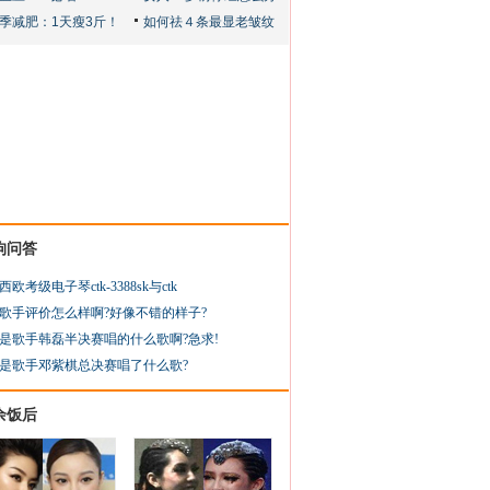
狗问答
西欧考级电子琴ctk-3388sk与ctk
歌手评价怎么样啊?好像不错的样子?
是歌手韩磊半决赛唱的什么歌啊?急求!
是歌手邓紫棋总决赛唱了什么歌?
余饭后