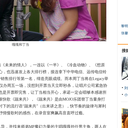
黎明
张馨
嘎嘎和丁当
搜
辑《未来的情人》，一连以《一半》、《冷血动物》、《想原
心，也迅速攻上各大排行榜，接连拿下中华电信、远传电信铃
销售排行等第一名，缔造亮眼成绩。而本周丁当将在Legacy举
订仅办周五一场，没想到开票当天立即秒杀，让唱片公司紧急协
刘
也是开票即完售，让丁当相当开心，承诺一定会唱够本感谢所
小
滚快歌《踹来共》，《踹来共》是由MOJO乐团替丁当量身打
了时下的流行语“踹来共”（出来讲之意），快节奏的旋律与犀利
抒情慢歌时的感伤，在录音室爽飙高音直呼过瘾。
，并找来师弟MP魔幻力量的主唱嘎嘎担任男主角，两人在