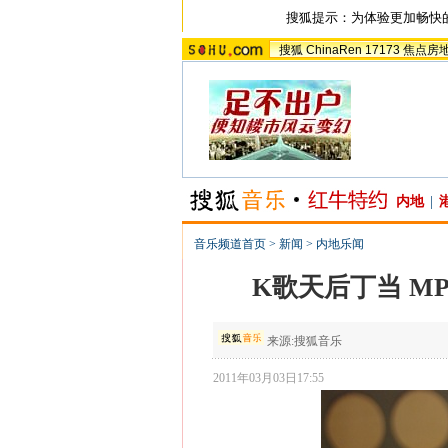
搜狐提示：为体验更加畅快
搜狐
ChinaRen
17173
焦点房
内地
|
音乐频道首页
>
新闻
>
内地乐闻
K歌天后丁当 M
来源:
搜狐音乐
2011年03月03日17:55