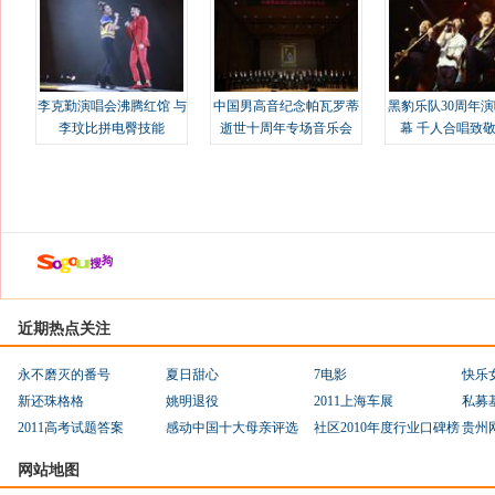
李克勤演唱会沸腾红馆 与
中国男高音纪念帕瓦罗蒂
黑豹乐队30周年
李玟比拼电臀技能
逝世十周年专场音乐会
幕 千人合唱致
近期热点关注
永不磨灭的番号
夏日甜心
7电影
快乐
新还珠格格
姚明退役
2011上海车展
私募
2011高考试题答案
感动中国十大母亲评选
社区2010年度行业口碑榜
贵州
网站地图