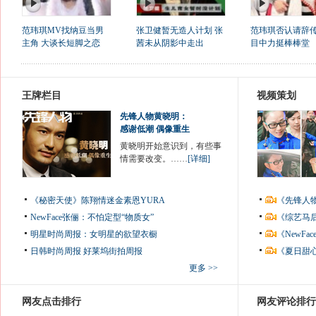
范玮琪MV找纳豆当男
张卫健暂无造人计划 张
范玮琪否认请辞传
主角 大谈长短脚之恋
茜未从阴影中走出
目中力挺棒棒堂
王牌栏目
视频策划
先锋人物黄晓明：
感谢低潮 偶像重生
黄晓明开始意识到，有些事
情需要改变。……
[详细]
《秘密天使》陈翔情迷金素恩YURA
《先锋人
NewFace张俪：不怕定型“物质女”
《综艺马
明星时尚周报：女明星的欲望衣橱
《NewF
日韩时尚周报
好莱坞街拍周报
《夏日甜
更多 >>
网友点击排行
网友评论排行