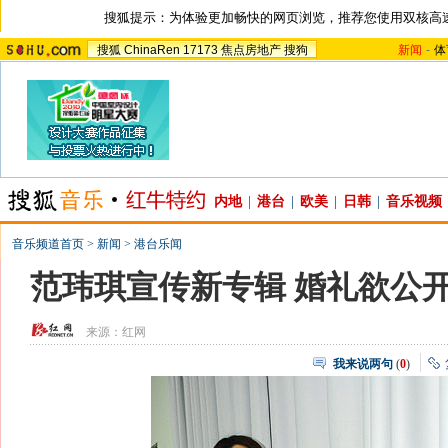
搜狐提示：为体验更加畅快的网页浏览，推荐您使用双核高
搜狐
ChinaRen
17173
焦点房地产
搜狗
新闻
-
体
内地
|
港台
|
欧美
|
日韩
|
音乐视频
音乐频道首页
>
新闻
>
港台乐闻
范玮琪宣传新专辑 婚礼欲公开
来源：
红网
我来说两句
(
0
)