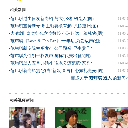
相关新闻
·
范玮琪过生日发新专辑 与大小S相约造人(图)
11-03-
·
范玮琪宣传新专辑 主动要求背起6尺陈建州(图)
11-03-
·
大S婚礼:嘉宾红包六位数起 范玮琪送一箱礼物(图)
11-03-
·
范玮琪《Love & Fan Fan》:十年后,为爱放声(图)
11-03-
·
范玮琪新专辑幸福发行 公司预祝"早生贵子"
11-03-
·
范玮琪为性别平权发声 笑称"代夫出征"(图)
11-03-
·
范玮琪黑人五月办婚礼 准老公遭范范"家暴"
11-03-
·
范玮琪新专辑提"预当"新娘 直言担心婚礼走光(图)
11-03-
更多关于
范玮琪 造人
的新闻>
相关视频新闻