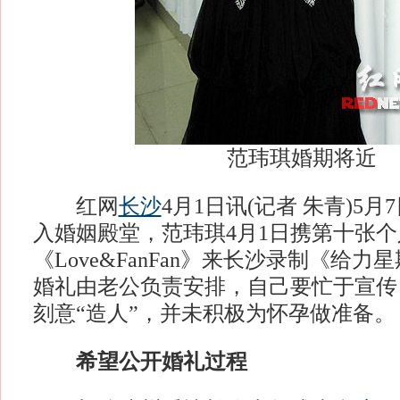
范玮琪婚期将近
红网
长沙
4月1日讯(记者 朱青)5
入婚姻殿堂，范玮琪4月1日携第十张个
《Love&FanFan》来长沙录制《给
婚礼由老公负责安排，自己要忙于宣传
刻意“造人”，并未积极为怀孕做准备。
希望公开婚礼过程