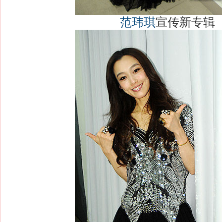
范玮琪
宣传新专辑