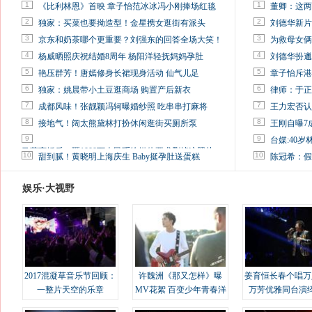
1
1
《比利林恩》首映 章子怡范冰冰冯小刚捧场红毯
董卿：这两
2
2
独家：买菜也要拗造型！金星携女逛街有派头
刘德华新片
3
3
京东和奶茶哪个更重要？刘强东的回答全场大笑！
为救母女俩
4
4
杨威晒照庆祝结婚8周年 杨阳洋轻抚妈妈孕肚
刘德华扮邋
5
5
艳压群芳！唐嫣修身长裙现身活动 仙气儿足
章子怡斥港
6
6
独家：姚晨带小土豆逛商场 购置产后新衣
律师：于正
7
7
成都风味！张靓颖冯轲曝婚纱照 吃串串打麻将
王力宏否认
8
8
接地气！阔太熊黛林打扮休闲逛街买厕所泵
王刚自曝7
9
9
台媒:40
马蓉离婚后，砸1000万人民币给媒体要求删掉这照片
10
10
甜到腻！黄晓明上海庆生 Baby挺孕肚送蛋糕
陈冠希：假
娱乐·大视野
2017混凝草音乐节回顾：
许魏洲《那又怎样》曝
姜育恒长春个唱万
一整片天空的乐章
MV花絮 百变少年青春洋
万芳优雅同台演
溢