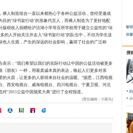
彝人制造组合一直以来都热心于各种公益活动，曾经受邀成
为目的“绿书架行动”的形象代言人，而彝人制造为了更好地配
黎明
分版税收入捐赠给泸沽湖小学等百所学校用于建立公益性的“绿
张馨
多的人开始关注并走入“绿书架行动”的队伍中，不但为学生送
绿色人生观，产生的深远的社会影响，赢得了社会的广泛称
搜
表示：“我们希望以我们的实际行动让中国的公益活动被更多
曲《朋友》一样，用最真诚本真的表达，唤起人们更多对亲
爱的火苗，让更多的人获得来自社会的温暖。”据悉，江西电视
台、西安电视台、威海电视台、四川电视台、宁夏卫视、河北
刘
对“2011公益中国颁奖大典”进行了全程报道。
小
(责任编辑：小斑马)