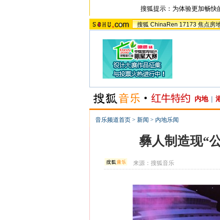
搜狐提示：为体验更加畅快
搜狐
ChinaRen
17173
焦点房
内地
|
音乐频道首页
>
新闻
>
内地乐闻
彝人制造现“
来源：
搜狐音乐