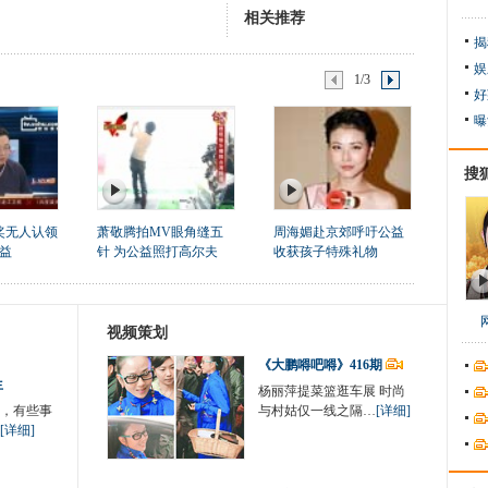
相关推荐
揭
娱
1/3
好
曝
搜
奖无人认领
萧敬腾拍MV眼角缝五
周海媚赴京郊呼吁公益
益
针 为公益照打高尔夫
收获孩子特殊礼物
视频策划
《大鹏嘚吧嘚》416期
生
杨丽萍提菜篮逛车展 时尚
，有些事
与村姑仅一线之隔…
[详细]
[详细]