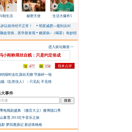
AA制生活
秘密天使
生活大爆炸5
进入娱论频道>>
冯小刚称屌丝自贱：只是约定俗成
顶
477
砸
158
铛铛报时走红源自无聊 节操碎一地
地版《乱世佳人》：只见乱 不见情
乐大事件
季电视剧盛典
《微言大义》微博脱口秀
山暮雪
2011红牛音乐之旅
电影
梦回鹿鼎记
新还珠格格