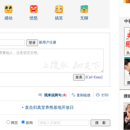
感动
愤怒
搞笑
无聊
新用户注册
[Ctrl+Enter]
我来说两句
(
0
)
复制链接
打印
搜
直击归真堂养熊基地开放日
网页
新闻