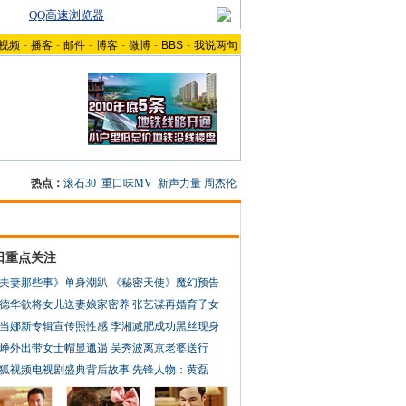
QQ高速浏览器
视频
-
播客
-
邮件
-
博客
-
微博
-
BBS
-
我说两句
热点：
滚石30
重口味MV
新声力量
周杰伦
日重点关注
夫妻那些事》单身潮趴
《秘密天使》魔幻预告
德华欲将女儿送妻娘家密养
张艺谋再婚育子女
当娜新专辑宣传照性感
李湘减肥成功黑丝现身
峥外出带女士帽显邋遢
吴秀波离京老婆送行
狐视频电视剧盛典背后故事
先锋人物：黄磊