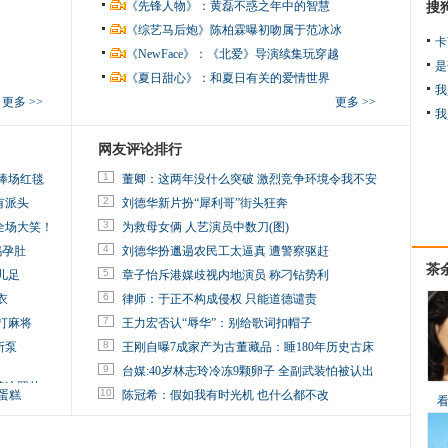
《先锋人物》：黄磊不惑之年中的智慧
搜
《综艺马后炮》陈柏霖曝初吻属于范冰冰
卡
《NewFace》：《北爱》导演续集玩穿越
是
《夏日甜心》：和夏日有关的爱情世界
我
更多 >>
更多 >>
我
网友评论排行
1
捧场红毯
董卿：这两年没什么突破 激烈竞争环境令我不安
2
有派头
刘德华新片扮“犀利哥”街头狂奔
3
全场大笑！
为救母女俩 人艺演员中数刀(图)
4
妈孕肚
刘德华扮邋遢农民工太逼真 遭警察驱赶
茶
5
儿足
章子怡斥港媒歧视内地演员 称刁钻势利
6
衣
律师：于正不构成侵权 只能道德谴责
7
打麻将
王力宏否认“辱华”：别给歌词扣帽子
8
所泵
王刚自曝7成家产为古董藏品：睡180年历史古床
9
台媒:40岁林志玲冷冻9颗卵子 全副武装怕被认出
掉这照片
10
蛋糕
陈冠希：假如我有时光机 也什么都不改