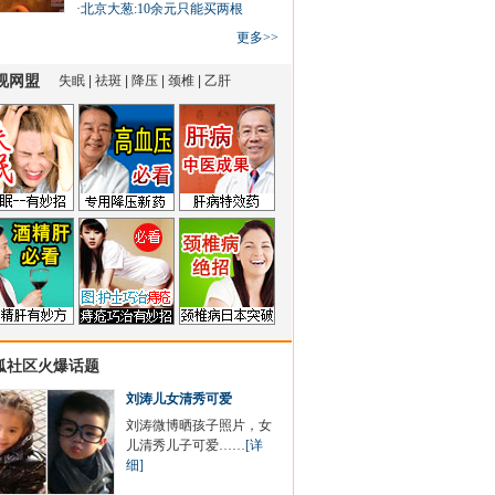
·
北京大葱:10余元只能买两根
更多>>
狐社区火爆话题
刘涛儿女清秀可爱
刘涛微博晒孩子照片，女
儿清秀儿子可爱……
[详
细]