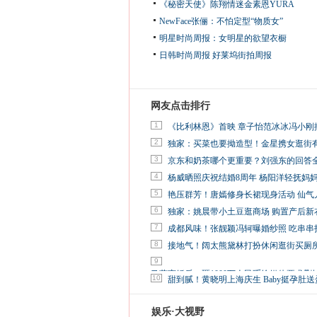
《秘密天使》陈翔情迷金素恩YURA
NewFace张俪：不怕定型“物质女”
明星时尚周报：女明星的欲望衣橱
日韩时尚周报
好莱坞街拍周报
网友点击排行
1
《比利林恩》首映 章子怡范冰冰冯小刚
2
独家：买菜也要拗造型！金星携女逛街
3
京东和奶茶哪个更重要？刘强东的回答
4
杨威晒照庆祝结婚8周年 杨阳洋轻抚妈
5
艳压群芳！唐嫣修身长裙现身活动 仙气
6
独家：姚晨带小土豆逛商场 购置产后新
7
成都风味！张靓颖冯轲曝婚纱照 吃串串
8
接地气！阔太熊黛林打扮休闲逛街买厕
9
马蓉离婚后，砸1000万人民币给媒体要求删
10
甜到腻！黄晓明上海庆生 Baby挺孕肚送
娱乐·大视野