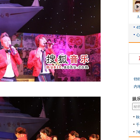
铛
内
娱
秋
千
7