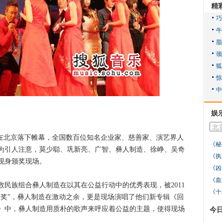
精
娱
”在北京落下帷幕，全国数百位知名企业家、慈善家、演艺界人
《秘
为引人注意，莫少聪、巩新亮、广智、彝人制造、徐峥、吴奇
《执
现身颁奖现场。
《凶
《血
族组合彝人制造在以其在公益行动中的优秀表现，被2011
《十
人奖”，彝人制造在激动之余，更是现场演唱了他们新专辑《回
》中，彝人制造用质朴的歌声来呼应着公益的主题，使得现场
今