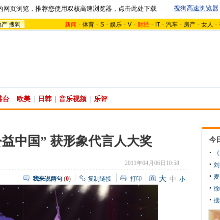
搜狗高速浏览器
的网页浏览，推荐您使用双核高速浏览器，点击此处下载
地产
搜狗
新闻
-
体育
-
S
-
娱乐
-
V
-
财经
-
IT
-
汽车
-
房产
-
女人
-
港台
|
欧美
|
日韩
|
音乐视频
|
乐评
公益中国” 获形象代言人大奖
今
《
2011年04月06日10:58
刘
麦
大
我来说两句
(
0
)
复制链接
打印
中
小
徐
搜