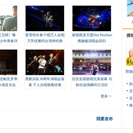
又怎样》曝
姜育恒长春个唱万人合唱
泰国摇滚天团Slot Machine
搜
变少年青春洋
万芳优雅同台演绎经典
携旗舰演唱会回归
郭德
念帕瓦罗蒂
黑豹乐队30周年演唱会落
后弦全国签唱完美谢幕 与
热
专场音乐会
幕 千人合唱致敬经典
粉丝温情瞬间引泪目
言
更多>>
灵
推
我要发布