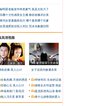
秘明星老板发年终奖豪气 真是太给力了
乐圈十大性感美女主播 柳岩侯佩岑比美
莱坞女星素颜差别大 哪个最美哪个坑爹
女星减肥前后惊人对比 范冰冰象腿旧照
狐高清视频
网络首播-美人心计
女子浴室内惨遭杀害
全集热播-天使的诱惑
华纳专区-生命的证据
宫锁心玉
美人心计
拯救女兵司徒慧
画皮
幸福来敲门
梨花泪
盘龙卧虎高山顶
毒刺
能人冯天贵
家常菜
拿什么拯救我的爱人