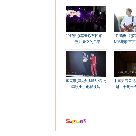
2017混凝草音乐节回顾：
许魏洲《那
一整片天空的乐章
MV花絮 百
溢
李克勤演唱会沸腾红馆 与
中国男高音纪
李玟比拼电臀技能
逝世十周年