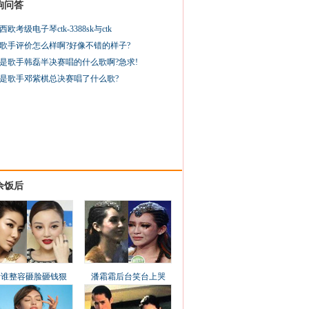
狗问答
西欧考级电子琴ctk-3388sk与ctk
歌手评价怎么样啊?好像不错的样子?
是歌手韩磊半决赛唱的什么歌啊?急求!
是歌手邓紫棋总决赛唱了什么歌?
余饭后
看谁整容砸脸砸钱狠
潘霜霜后台笑台上哭