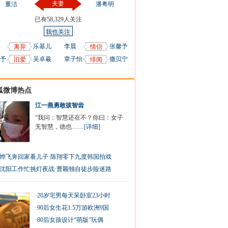
夫妻
董洁
潘粤明
已有
58,329
人关注
我也关注
乐基儿
李晨
张馨予
离异
情侣
予
吴卓羲
章子怡
撒贝宁
旧爱
绯闻
狐微博热点
江一燕勇敢拔智齿
“我问：智慧还在不？你曰：女子
无智慧，德也……
[详细]
烨飞奔回家看儿子
·
陈翔零下九度韩国拍戏
沈阳工作忙挑灯夜战
·
曹颖独自徒步险迷路
·
20岁宅男每天呆卧室23小时
·
90后女生花1.5万游欧洲9国
·
80后女孩设计“萌版”玩偶