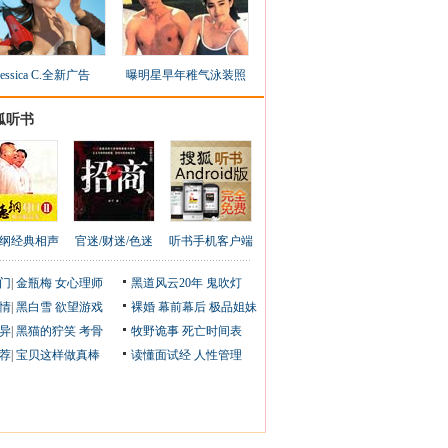
Jessica C.全新广告
曝明星早年稚气泳装照
狐听书
纲经典相声
官迷/财迷/色迷
听书手机客户端
门
|
金瓶梅
女心理师
黑道风云20年
鬼吹灯
情
|
黑白雪
欲望游戏
裸婚
幕前幕后
极品姐妹
异
|
黑猫的狞笑
考骨
牧野诡事
死亡时间表
荐
|
宝贝这样做真棒
读懂面试经
人性管理