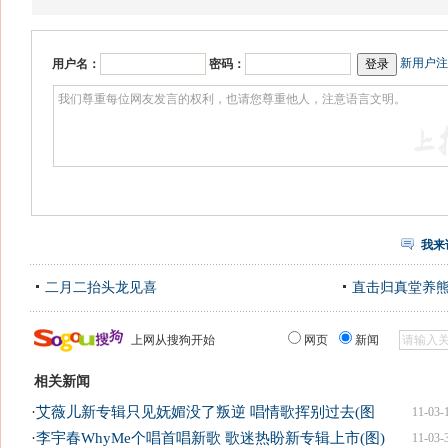
新用户注
用户名：
密码：
我来
二月二抬头龙见喜
直击归真堂养
上网从搜狗开始
网页
新闻
相关新闻
·
艾薇儿新专辑只见妩媚没了叛逆 唱情歌挥别过去(图
11-03-
·
李宇春WhyMe个唱首唱新歌 歌迷热盼新专辑上市(图)
11-03-