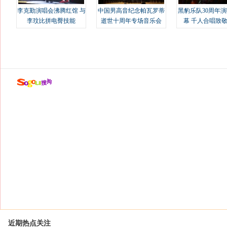
李克勤演唱会沸腾红馆 与
中国男高音纪念帕瓦罗蒂
黑豹乐队30周年
李玟比拼电臀技能
逝世十周年专场音乐会
幕 千人合唱致
近期热点关注