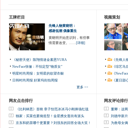
王牌栏目
视频策划
先锋人物黄晓明：
感谢低潮 偶像重生
黄晓明开始意识到，有些事
情需要改变。……
[详细]
《秘密天使》陈翔情迷金素恩YURA
《先锋人
NewFace张俪：不怕定型“物质女”
《综艺马
明星时尚周报：女明星的欲望衣橱
《NewF
日韩时尚周报
好莱坞街拍周报
《夏日甜
更多 >>
网友点击排行
网友评论排行
1
1
《比利林恩》首映 章子怡范冰冰冯小刚捧场红毯
董卿：这两
2
2
独家：买菜也要拗造型！金星携女逛街有派头
刘德华新片
3
3
京东和奶茶哪个更重要？刘强东的回答全场大笑！
为救母女俩