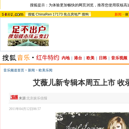
搜狐提示：为体验更加畅快的网页浏览，推荐您使用双核高
搜狐
ChinaRen
17173
焦点房地产
搜狗
新闻
-
体
内地
|
港台
|
欧美
|
日韩
|
音乐视频
音乐频道首页
>
新闻
>
欧美乐闻
艾薇儿新专辑本周五上市 收录
来源:
北京娱乐信报
2011年04月12日06:57