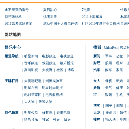
永不磨灭的番号
夏日甜心
7电影
快乐
新还珠格格
姚明退役
2011上海车展
私募
2011高考试题答案
感动中国十大母亲评选
社区2010年度行业口碑榜
贵州
网站地图
娱乐中心
搜狐
|
ChinaRen
|
焦点
频道导航
|
明星新闻
|
电影频道
|
电视频道
新闻
|
军事
|
公益
|
|
音乐频道
|
戏剧频道
|
娱乐播报
财经
|
股票
|
理财
|
|
高清影视
|
大视野
|
社区
|
博客
汽车
|
购车
|
家居
|
王牌栏目
|
大鹏嘚吧嘚
|
潮流实验室
女人
|
母婴
|
新娘
|
|
明星在线
|
明星时尚周报
旅游
|
天气
|
健康
|
|
电影评审团
|
电视收视榜
IT
|
数码
|
手机
|
|
大人物
|
先锋人物
博客
|
圈子
|
邮箱
|
特色频道
|
明星公益
|
好莱坞
|
香港电影
天龙
|
鹿鼎记
|
短信
|
|
嘻哈音乐
|
独家
|
韩娱
|
日娱
搜狗
|
输入法
|
地图
|