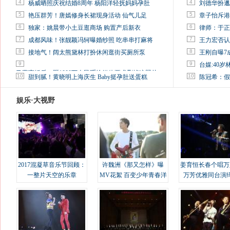
4
4
杨威晒照庆祝结婚8周年 杨阳洋轻抚妈妈孕肚
刘德华扮邋
5
5
艳压群芳！唐嫣修身长裙现身活动 仙气儿足
章子怡斥港
6
6
独家：姚晨带小土豆逛商场 购置产后新衣
律师：于正
7
7
成都风味！张靓颖冯轲曝婚纱照 吃串串打麻将
王力宏否认
8
8
接地气！阔太熊黛林打扮休闲逛街买厕所泵
王刚自曝7
9
9
台媒:40
马蓉离婚后，砸1000万人民币给媒体要求删掉这照片
10
10
甜到腻！黄晓明上海庆生 Baby挺孕肚送蛋糕
陈冠希：假
娱乐·大视野
2017混凝草音乐节回顾：
许魏洲《那又怎样》曝
姜育恒长春个唱万
一整片天空的乐章
MV花絮 百变少年青春洋
万芳优雅同台演
溢