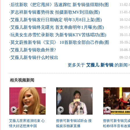
·
后弦新歌《把它甩掉》迅速蹿红 新专辑值得期待(图
11-02-
·
罗志祥新专辑蓄势待发 拍摄新歌MV到泪崩(图)
11-01-
·
艾薇儿新专辑发行日期确定 明年3月8日上架(图)
10-12-
·
艾薇儿新专辑终见曙光 首支单曲明年1月曝光(图)
10-11-
·
玩美女生赤雪忙录新歌 为新专辑KTV苦练唱功(图)
10-11-
·
莫文蔚推新专辑《宝贝》 10首新歌全部自己作曲(图
10-10-
·
艾薇儿新专辑歌曲外泄?
10-06-
·
艾薇儿新专辑什么时候出
09-12-
更多关于
艾薇儿 新专辑
的新闻>
相关视频新闻
艾薇儿世界巡演结束 心
曾轶可新专辑试听会 搜
曾轶可新专辑完成
情大好还想来中国
狐娱乐独家直播
松称绵羊音有改