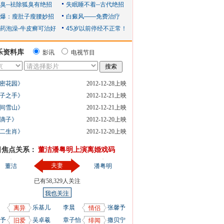
乐资料库
影讯
电视节目
密花园》
2012-12-28上映
子之手》
2012-12-21上映
间雪山》
2012-12-21上映
滴子》
2012-12-20上映
二生肖》
2012-12-20上映
日焦点关系：
董洁潘粤明上演离婚戏码
夫妻
董洁
潘粤明
已有
58,329
人关注
我也关注
乐基儿
李晨
张馨予
离异
情侣
予
吴卓羲
章子怡
撒贝宁
旧爱
绯闻