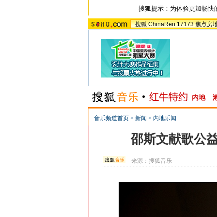
搜狐提示：为体验更加畅快
搜狐
ChinaRen
17173
焦点房
内地
|
音乐频道首页
>
新闻
>
内地乐闻
邵斯文献歌公益
来源：
搜狐音乐