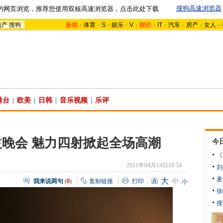
搜狗高速浏览器
的网页浏览，推荐您使用双核高速浏览器，点击此处下载
地产
搜狗
新闻
-
体育
-
S
-
娱乐
-
V
-
财经
-
IT
-
汽车
-
房产
-
女人
-
港台
|
欧美
|
日韩
|
音乐视频
|
乐评
晚会 魅力四射掀起全场高潮
今
《
2011年04月14日10:54
刘
麦
大
我来说两句
(
0
)
复制链接
打印
中
小
徐
搜