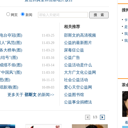
搜
网页
新闻
卡
相关推荐
是
我
电台夺冠(图)
邵斯文的高清视频
11-03-25
我
人"风范(图)
公益的最新图片
11-03-29
各大榜单(图)
尿毒症公益
11-03-23
结号"(图)
公益广告
11-03-16
成绩不俗(图)
公益活动是什么
11-03-14
中国风"(图)
大方广文化公益网
11-03-10
(图)
社会公益活动
10-11-15
茶
新潮(图)
爱心天空公益网
10-09-03
更多关于
邵斯文
的新闻>>
公益图书馆
公益事业捐赠法
1/3