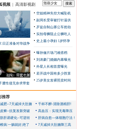
狐视频
|
高清影视剧
空姐精神失控大喊坠机
副局长受审被打针逼供
歹徒自制山寨公车抢劫
实拍母狮阻止公狮吃人
史上最小孕妇 1岁怀孕
家:日正准备对华战争
曝孙俪片场刁难搭档
刘涛豪门婚姻内幕曝光
外星人长相首度曝光
若开战中国有多少胜算
25岁美女发裸照卖时间
子遭性侵无奈求带套
彩推荐