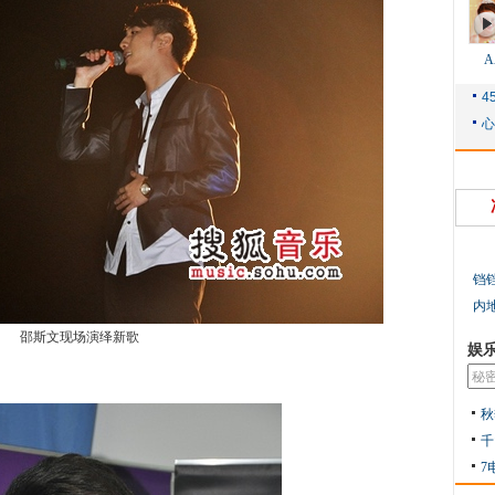
铛
内
邵斯文现场演绎新歌
娱
秋
千
7