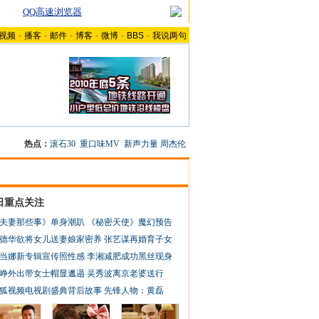
QQ高速浏览器
视频
-
播客
-
邮件
-
博客
-
微博
-
BBS
-
我说两句
热点：
滚石30
重口味MV
新声力量
周杰伦
日重点关注
夫妻那些事》单身潮趴
《秘密天使》魔幻预告
德华欲将女儿送妻娘家密养
张艺谋再婚育子女
当娜新专辑宣传照性感
李湘减肥成功黑丝现身
峥外出带女士帽显邋遢
吴秀波离京老婆送行
狐视频电视剧盛典背后故事
先锋人物：黄磊