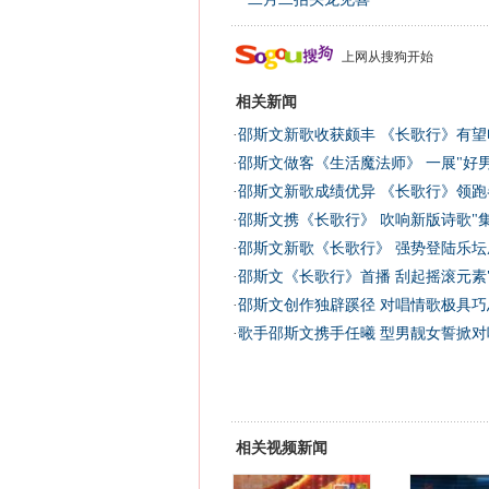
上网从搜狗开始
相关新闻
·
邵斯文新歌收获颇丰 《长歌行》有望
·
邵斯文做客《生活魔法师》 一展"好男
·
邵斯文新歌成绩优异 《长歌行》领跑
·
邵斯文携《长歌行》 吹响新版诗歌"集
·
邵斯文新歌《长歌行》 强势登陆乐坛
·
邵斯文《长歌行》首播 刮起摇滚元素"
·
邵斯文创作独辟蹊径 对唱情歌极具巧思
·
歌手邵斯文携手任曦 型男靓女誓掀对唱
相关视频新闻