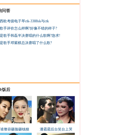
狗问答
西欧考级电子琴ctk-3388sk与ctk
歌手评价怎么样啊?好像不错的样子?
是歌手韩磊半决赛唱的什么歌啊?急求!
是歌手邓紫棋总决赛唱了什么歌?
余饭后
看谁整容砸脸砸钱狠
潘霜霜后台笑台上哭