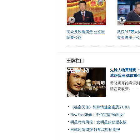
民众反映看病贵 公立医
武汉917万大
院要公益
奖金将用于公
王牌栏目
先锋人物黄晓明：
感谢低潮 偶像重
黄晓明开始意识到
情需要改变。……
《秘密天使》陈翔情迷金素恩YURA
NewFace张俪：不怕定型“物质女”
明星时尚周报：女明星的欲望衣橱
日韩时尚周报
好莱坞街拍周报