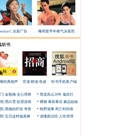
Jessica C.全新广告
曝明星早年稚气泳装照
狐听书
纲经典相声
官迷/财迷/色迷
听书手机客户端
门
|
金瓶梅
女心理师
黑道风云20年
鬼吹灯
情
|
黑白雪
欲望游戏
裸婚
幕前幕后
极品姐妹
异
|
黑猫的狞笑
考骨
牧野诡事
死亡时间表
荐
|
宝贝这样做真棒
读懂面试经
人性管理