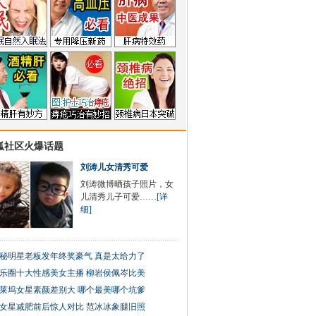
狐社区火爆话题
刘涛儿女清秀可爱
刘涛微博晒孩子照片，女
儿清秀儿子可爱……
[详
细]
秘明星老板发年终奖豪气 真是太给力了
乐圈十大性感美女主播 柳岩侯佩岑比美
莱坞女星素颜差别大 哪个最美哪个坑爹
女星减肥前后惊人对比 范冰冰象腿旧照