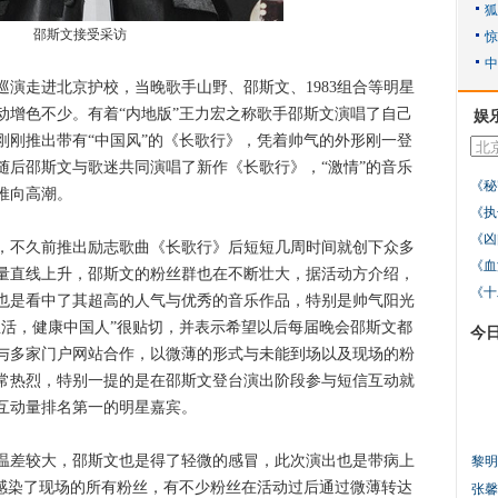
邵斯文接受采访
走进北京护校，当晚歌手山野、邵斯文、1983组合等明星
动增色不少。有着“内地版”王力宏之称歌手邵斯文演唱了自己
娱
刚刚推出带有“中国风”的《长歌行》，凭着帅气的外形刚一登
随后邵斯文与歌迷共同演唱了新作《长歌行》，“激情”的音乐
《秘
推向高潮。
《执
《凶
不久前推出励志歌曲《长歌行》后短短几周时间就创下众多
《血
量直线上升，邵斯文的粉丝群也在不断壮大，据活动方介绍，
《十
也是看中了其超高的人气与优秀的音乐作品，特别是帅气阳光
生活，健康中国人”很贴切，并表示希望以后每届晚会邵斯文都
今
与多家门户网站合作，以微薄的形式与未能到场以及现场的粉
常热烈，特别一提的是在邵斯文登台演出阶段参与短信互动就
互动量排名第一的明星嘉宾。
差较大，邵斯文也是得了轻微的感冒，此次演出也是带病上
黎明
也感染了现场的所有粉丝，有不少粉丝在活动过后通过微薄转达
张馨