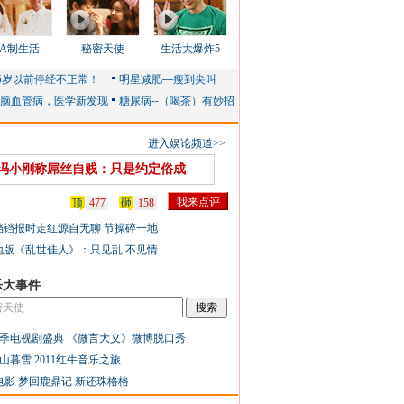
AA制生活
秘密天使
生活大爆炸5
进入娱论频道>>
冯小刚称屌丝自贱：只是约定俗成
顶
477
砸
158
铛铛报时走红源自无聊 节操碎一地
地版《乱世佳人》：只见乱 不见情
乐大事件
季电视剧盛典
《微言大义》微博脱口秀
山暮雪
2011红牛音乐之旅
电影
梦回鹿鼎记
新还珠格格