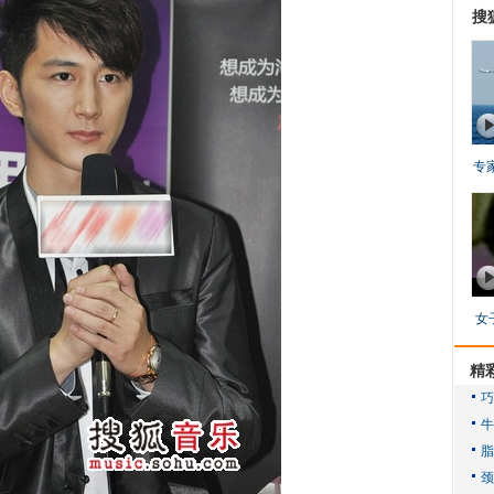
搜
专
女
精