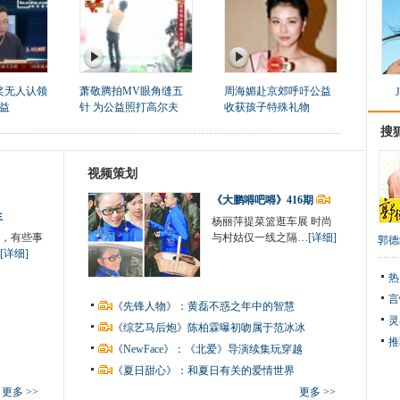
奖无人认领
萧敬腾拍MV眼角缝五
周海媚赴京郊呼吁公益
益
针 为公益照打高尔夫
收获孩子特殊礼物
搜
视频策划
《大鹏嘚吧嘚》416期
生
杨丽萍提菜篮逛车展 时尚
，有些事
与村姑仅一线之隔…
[详细]
郭德
[详细]
热
言
《先锋人物》：黄磊不惑之年中的智慧
灵
《综艺马后炮》陈柏霖曝初吻属于范冰冰
推
《NewFace》：《北爱》导演续集玩穿越
《夏日甜心》：和夏日有关的爱情世界
更多 >>
更多 >>