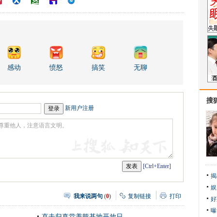
感动
愤怒
搞笑
无聊
搜
新用户注册
[Ctrl+Enter]
揭
娱
我来说两句
(
0
)
复制链接
打印
好
曝
直击归真堂养熊基地开放日