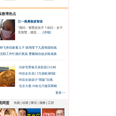
狐微博热点
江一燕勇敢拔智齿
“我问：智慧还在不？你曰：女子
无智慧，德也……
[详细]
烨飞奔回家看儿子
·
陈翔零下九度韩国拍戏
沈阳工作忙挑灯夜战
·
曹颖独自徒步险迷路
·
20岁宅男每天呆卧室23小时
·
90后女生花1.5万游欧洲9国
·
80后女孩设计“萌版”玩偶
·
北京大葱:10余元只能买两根
更多>>