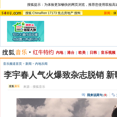
搜狐提示：为体验更加畅快的网页浏览，推荐您使用双核高
搜狐
ChinaRen
17173
焦点房地产
搜狗
新闻
-
体
内地
|
港台
|
欧美
|
日韩
|
音乐视频
音乐频道首页
>
新闻
>
内地乐闻
李宇春人气火爆致杂志脱销 新
来源：
搜狐音乐
我来说两句
(
0
)