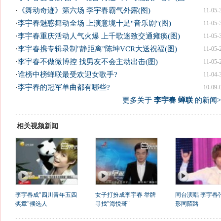
·
《舞动奇迹》第六场 李宇春霸气外露(图)
11-05-
·
李宇春魅惑舞动全场 上演意境十足"音乐剧"(图)
11-05-
·
李宇春重庆活动人气火爆 上千歌迷致交通瘫痪(图)
11-05-
·
李宇春携专辑录制"静距离"陈坤VCR大送祝福(图)
11-05-
·
李宇春不做微博控 找男友不会主动出击(图)
11-05-
·
谁榜中榜蝉联最受欢迎女歌手?
11-04-
·
李宇春的冠军单曲都有哪些?
10-09-
更多关于
李宇春 蝉联
的新闻>
相关视频新闻
李宇春成"四川青年五四
女子打扮成李宇春 举牌
同台演唱 李宇春
奖章"候选人
寻找"海悦哥"
形同陌路