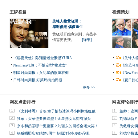
王牌栏目
视频策划
先锋人物黄晓明：
感谢低潮 偶像重生
黄晓明开始意识到，有些事
情需要改变。……
[详细]
《秘密天使》陈翔情迷金素恩YURA
《先锋人
NewFace张俪：不怕定型“物质女”
《综艺马
明星时尚周报：女明星的欲望衣橱
《NewF
日韩时尚周报
好莱坞街拍周报
《夏日甜
更多 >>
网友点击排行
网友评论排行
1
1
《比利林恩》首映 章子怡范冰冰冯小刚捧场红毯
董卿：这两
2
2
独家：买菜也要拗造型！金星携女逛街有派头
刘德华新片
3
3
京东和奶茶哪个更重要？刘强东的回答全场大笑！
为救母女俩
4
4
杨威晒照庆祝结婚8周年 杨阳洋轻抚妈妈孕肚
刘德华扮邋