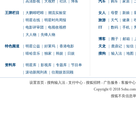
|
高清影视
|
大视野
|
社区
|
博客
汽车
|
购车
|
家居
|
王牌栏目
|
大鹏嘚吧嘚
|
潮流实验室
女人
|
母婴
|
新娘
|
|
明星在线
|
明星时尚周报
旅游
|
天气
|
健康
|
|
电影评审团
|
电视收视榜
IT
|
数码
|
手机
|
|
大人物
|
先锋人物
博客
|
圈子
|
邮箱
|
特色频道
|
明星公益
|
好莱坞
|
香港电影
天龙
|
鹿鼎记
|
短信
|
|
嘻哈音乐
|
独家
|
韩娱
|
日娱
搜狗
|
输入法
|
地图
|
资料库
|
明星库
|
影视库
|
专题库
|
节目单
|
滚动新闻列表
|
往期娱首回顾
设置首页
-
搜狗输入法
-
支付中心
-
搜狐招聘
-
广告服务
-
客服中心
Copyright
©
2018 Sohu.com
搜狐不良信息