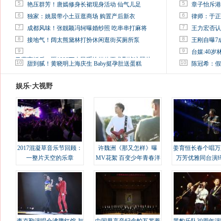
5
5
艳压群芳！唐嫣修身长裙现身活动 仙气儿足
章子怡斥港
6
6
独家：姚晨带小土豆逛商场 购置产后新衣
律师：于正
7
7
成都风味！张靓颖冯轲曝婚纱照 吃串串打麻将
王力宏否认
8
8
接地气！阔太熊黛林打扮休闲逛街买厕所泵
王刚自曝7
9
9
台媒:40
马蓉离婚后，砸1000万人民币给媒体要求删掉这照片
10
10
甜到腻！黄晓明上海庆生 Baby挺孕肚送蛋糕
陈冠希：假
娱乐·大视野
2017混凝草音乐节回顾：
许魏洲《那又怎样》曝
姜育恒长春个唱万
一整片天空的乐章
MV花絮 百变少年青春洋
万芳优雅同台演
溢