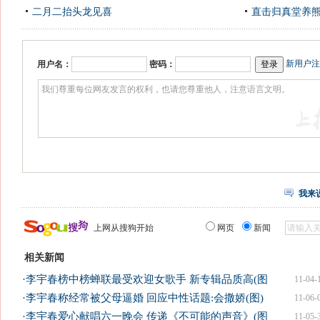
二月二抬头龙见喜
直击归真堂养
新用户注
用户名：
密码：
我来
上网从搜狗开始
网页
新闻
相关新闻
·
李宇春榜中榜蝉联最受欢迎女歌手 新专辑品质高(图
11-04-
·
李宇春称经常被父母逼婚 回应中性话题:会撒娇(图)
11-06-
·
李宇春爱心献唱六一晚会 传递《不可能的声音》(图
11-05-