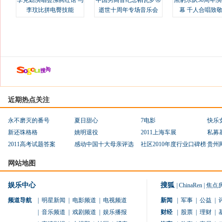
李克勤演唱会沸腾红馆 与
中国男高音纪念帕瓦罗蒂
黑豹乐队30周年
李玟比拼电臀技能
逝世十周年专场音乐会
幕 千人合唱致
近期热点关注
永不磨灭的番号
夏日甜心
7电影
快乐
新还珠格格
姚明退役
2011上海车展
私募
2011高考试题答案
感动中国十大母亲评选
社区2010年度行业口碑榜
贵州
网站地图
娱乐中心
搜狐
|
ChinaRen
|
焦点
频道导航
|
明星新闻
|
电影频道
|
电视频道
新闻
|
军事
|
公益
|
|
音乐频道
|
戏剧频道
|
娱乐播报
财经
|
股票
|
理财
|