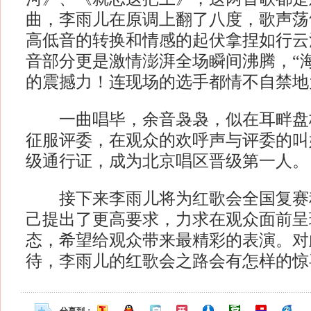
曲，李雨儿在原调上翻了八度，歌声荡
高低音的转换和情感的起伏拿捏如行云
音部分更是激情澎湃全场瞬间沸腾，“
的震撼力！连现场的选手都情不自禁地
一曲唱毕，余音袅袅，似在耳畔盘
征服评委，在观众的欢呼声与评委的叫
级通行证，成为北京唱区晋级第一人。
接下来李雨儿将为红歌会全国复赛
己提出了更高要求，力求在观众面前呈
态，希望给观众带来最精彩的表演。对
待，李雨儿的红歌会之路会有怎样的惊