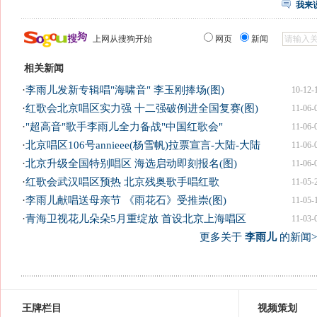
我来
上网从搜狗开始
网页
新闻
相关新闻
·
李雨儿发新专辑唱"海啸音" 李玉刚捧场(图)
10-12-
·
红歌会北京唱区实力强 十二强破例进全国复赛(图)
11-06-
·
"超高音"歌手李雨儿全力备战"中国红歌会"
11-06-
·
北京唱区106号annieee(杨雪帆)拉票宣言-大陆-大陆
11-06-
·
北京升级全国特别唱区 海选启动即刻报名(图)
11-06-
·
红歌会武汉唱区预热 北京残奥歌手唱红歌
11-05-
·
李雨儿献唱送母亲节 《雨花石》受推崇(图)
11-05-
·
青海卫视花儿朵朵5月重绽放 首设北京上海唱区
11-03-
更多关于
李雨儿
的新闻>
王牌栏目
视频策划