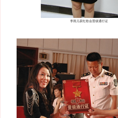
李雨儿获红歌会晋级通行证