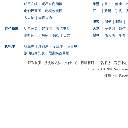
|
明星在线
|
明星时尚周报
旅游
|
天气
|
健康
|
|
电影评审团
|
电视收视榜
IT
|
数码
|
手机
|
|
大人物
|
先锋人物
博客
|
圈子
|
邮箱
|
特色频道
|
明星公益
|
好莱坞
|
香港电影
天龙
|
鹿鼎记
|
短信
|
|
嘻哈音乐
|
独家
|
韩娱
|
日娱
搜狗
|
输入法
|
地图
|
资料库
|
明星库
|
影视库
|
专题库
|
节目单
|
滚动新闻列表
|
往期娱首回顾
设置首页
-
搜狗输入法
-
支付中心
-
搜狐招聘
-
广告服务
-
客服中心
Copyright
©
2018 Sohu.com
搜狐不良信息