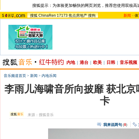
搜狐提示：为体验更加畅快的网页浏览，推荐您使用双核高
搜狐
ChinaRen
17173
焦点房地产
搜狗
新闻
-
体
内地
|
港台
|
欧美
|
日韩
|
音乐视频
音乐频道首页
>
新闻
>
内地乐闻
李雨儿海啸音所向披靡 获北京
卡
来源：
搜狐音乐
我来说两句
(
0
)