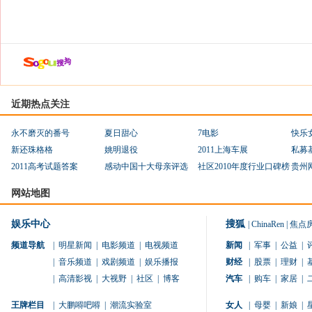
近期热点关注
永不磨灭的番号
夏日甜心
7电影
快乐
新还珠格格
姚明退役
2011上海车展
私募
2011高考试题答案
感动中国十大母亲评选
社区2010年度行业口碑榜
贵州
网站地图
娱乐中心
搜狐
|
ChinaRen
|
焦点
频道导航
|
明星新闻
|
电影频道
|
电视频道
新闻
|
军事
|
公益
|
|
音乐频道
|
戏剧频道
|
娱乐播报
财经
|
股票
|
理财
|
|
高清影视
|
大视野
|
社区
|
博客
汽车
|
购车
|
家居
|
王牌栏目
|
大鹏嘚吧嘚
|
潮流实验室
女人
|
母婴
|
新娘
|