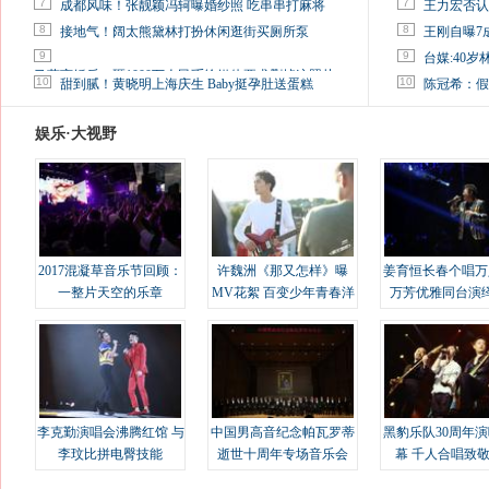
7
7
成都风味！张靓颖冯轲曝婚纱照 吃串串打麻将
王力宏否认
8
8
接地气！阔太熊黛林打扮休闲逛街买厕所泵
王刚自曝7
9
9
台媒:40
马蓉离婚后，砸1000万人民币给媒体要求删掉这照片
10
10
甜到腻！黄晓明上海庆生 Baby挺孕肚送蛋糕
陈冠希：假
娱乐·大视野
2017混凝草音乐节回顾：
许魏洲《那又怎样》曝
姜育恒长春个唱万
一整片天空的乐章
MV花絮 百变少年青春洋
万芳优雅同台演
溢
李克勤演唱会沸腾红馆 与
中国男高音纪念帕瓦罗蒂
黑豹乐队30周年
李玟比拼电臀技能
逝世十周年专场音乐会
幕 千人合唱致