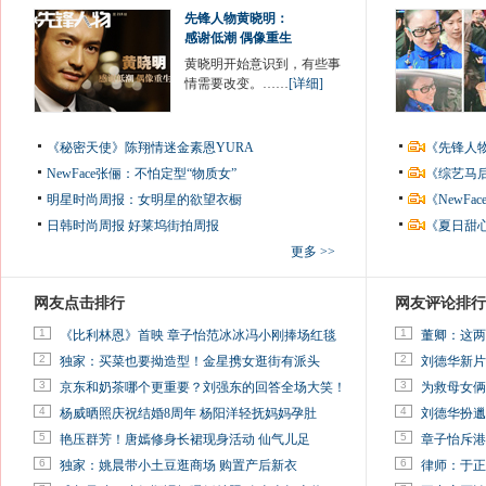
先锋人物黄晓明：
感谢低潮 偶像重生
黄晓明开始意识到，有些事
情需要改变。……
[详细]
《秘密天使》陈翔情迷金素恩YURA
《先锋人
NewFace张俪：不怕定型“物质女”
《综艺马
明星时尚周报：女明星的欲望衣橱
《NewF
日韩时尚周报
好莱坞街拍周报
《夏日甜
更多 >>
网友点击排行
网友评论排行
1
1
《比利林恩》首映 章子怡范冰冰冯小刚捧场红毯
董卿：这两
2
2
独家：买菜也要拗造型！金星携女逛街有派头
刘德华新片
3
3
京东和奶茶哪个更重要？刘强东的回答全场大笑！
为救母女俩
4
4
杨威晒照庆祝结婚8周年 杨阳洋轻抚妈妈孕肚
刘德华扮邋
5
5
艳压群芳！唐嫣修身长裙现身活动 仙气儿足
章子怡斥港
6
6
独家：姚晨带小土豆逛商场 购置产后新衣
律师：于正