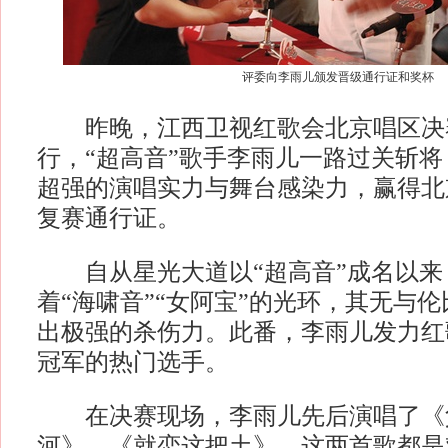
评委向李雨儿颁发晋级通行证和奖杯
昨晚，江西卫视红歌会北京唱区决
行，“超高音”歌手李雨儿一路过关斩
超强的演唱实力与舞台感染力，赢得北
复赛通行证。
自从星光大道以“超高音”成名以来
着“海啸音”“女阿宝”的光环，其无与伦
出极强的杀伤力。此番，李雨儿发力红
冠军的热门选手。
在决赛现场，李雨儿先后演唱了《
河》、《就恋这把土》，这两首歌都是