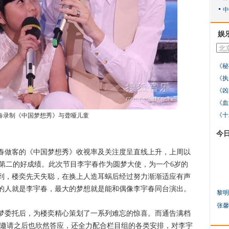
娱
《秘
《执
《凶
《血
《十
春录制《中国梦想秀》与聋哑儿童
今
做客的《中国梦想秀》收视率及关注度呈直线上升，上周以
收视第二的好成绩。此次节目李宇春作为圆梦大使，为一个6岁的
到，楼奕先天失聪，在换上人造耳蜗后经过努力渐渐适应有声
的人就是李宇春，最大的梦想就是能和偶像李宇春同台演出。
黎明
张馨
委托后，为楼奕精心策划了一系列难忘的惊喜。而通告满档
的邀请之后也欣然答应，还全力配合栏目组的各类安排，对李宇