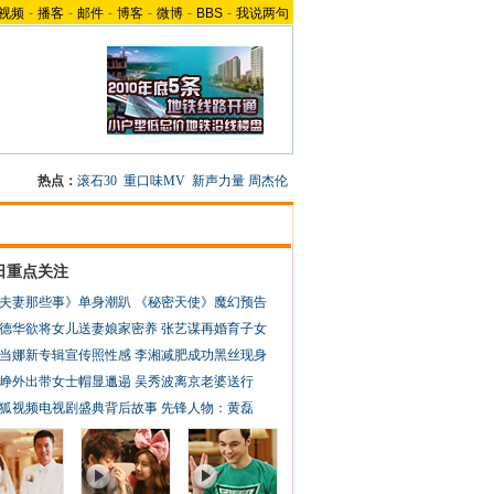
视频
-
播客
-
邮件
-
博客
-
微博
-
BBS
-
我说两句
热点：
滚石30
重口味MV
新声力量
周杰伦
日重点关注
夫妻那些事》单身潮趴
《秘密天使》魔幻预告
德华欲将女儿送妻娘家密养
张艺谋再婚育子女
当娜新专辑宣传照性感
李湘减肥成功黑丝现身
峥外出带女士帽显邋遢
吴秀波离京老婆送行
狐视频电视剧盛典背后故事
先锋人物：黄磊