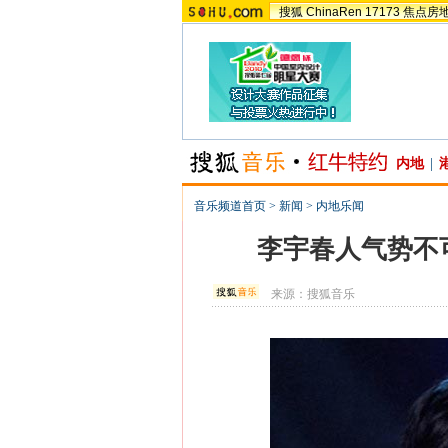
搜狐
ChinaRen
17173
焦点房
内地
|
音乐频道首页
>
新闻
>
内地乐闻
李宇春人气势不
来源：
搜狐音乐