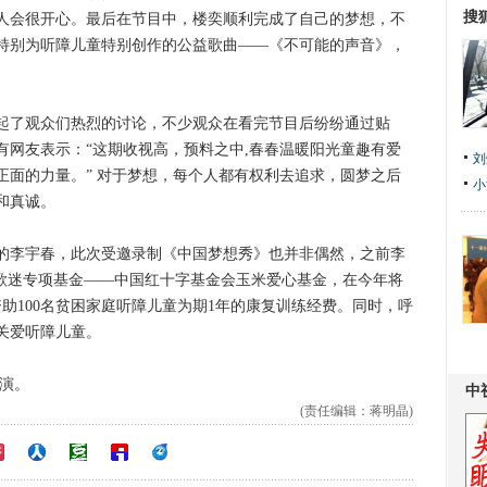
搜
人会很开心。最后在节目中，楼奕顺利完成了自己的梦想，不
特别为听障儿童特别创作的公益歌曲——《不可能的声音》，
了观众们热烈的讨论，不少观众在看完节目后纷纷通过贴
有网友表示：“这期收视高，预料之中,春春温暖阳光童趣有爱
刘
正面的力量。” 对于梦想，每个人都有权利去追求，圆梦之后
小
和真诚。
李宇春，此次受邀录制《中国梦想秀》也并非偶然，之前李
个歌迷专项基金――中国红十字基金会玉米爱心基金，在今年将
资助100名贫困家庭听障儿童为期1年的康复训练经费。同时，呼
关爱听障儿童。
演。
(责任编辑：蒋明晶)