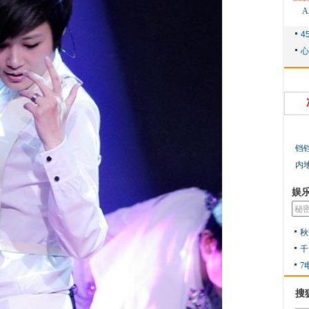
铛
内
娱
秋
千
7
搜