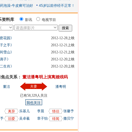
乐资料库
影讯
电视节目
密花园》
2012-12-28上映
子之手》
2012-12-21上映
间雪山》
2012-12-21上映
滴子》
2012-12-20上映
二生肖》
2012-12-20上映
日焦点关系：
董洁潘粤明上演离婚戏码
夫妻
董洁
潘粤明
已有
58,329
人关注
我也关注
乐基儿
李晨
张馨予
离异
情侣
予
吴卓羲
章子怡
撒贝宁
旧爱
绯闻