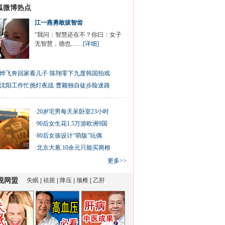
狐微博热点
江一燕勇敢拔智齿
“我问：智慧还在不？你曰：女子
无智慧，德也……
[详细]
烨飞奔回家看儿子
·
陈翔零下九度韩国拍戏
沈阳工作忙挑灯夜战
·
曹颖独自徒步险迷路
·
20岁宅男每天呆卧室23小时
·
90后女生花1.5万游欧洲9国
·
80后女孩设计“萌版”玩偶
·
北京大葱:10余元只能买两根
更多>>