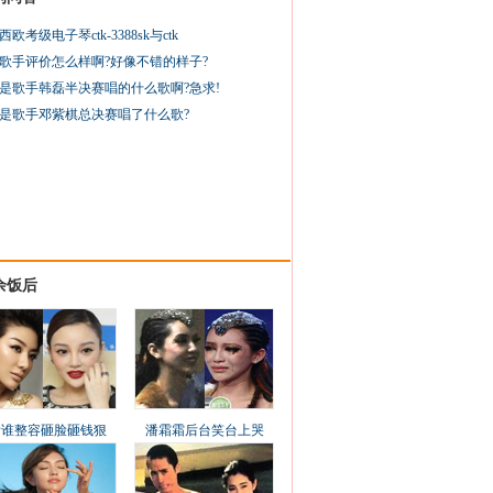
西欧考级电子琴ctk-3388sk与ctk
歌手评价怎么样啊?好像不错的样子?
是歌手韩磊半决赛唱的什么歌啊?急求!
是歌手邓紫棋总决赛唱了什么歌?
余饭后
看谁整容砸脸砸钱狠
潘霜霜后台笑台上哭