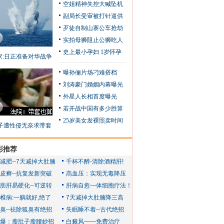
空姐精神失控大喊坠机
副局长受审被打针逼供
歹徒自制山寨公车抢劫
实拍母狮阻止公狮吃人
史上最小孕妇 1岁怀孕
家:日正准备对华战争
曝孙俪片场刁难搭档
刘涛豪门婚姻内幕曝光
外星人长相首度曝光
若开战中国有多少胜算
25岁美女发裸照卖时间
子遭性侵无奈求带套
彩推荐