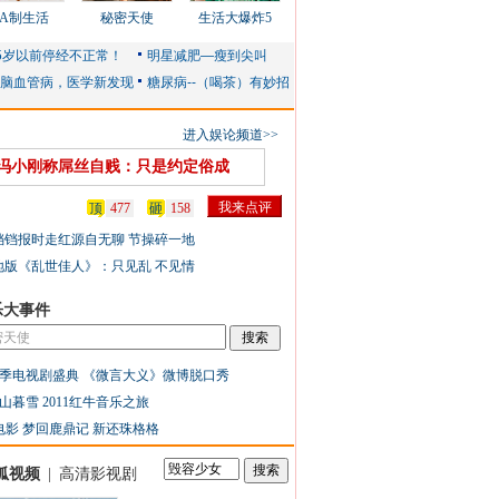
AA制生活
秘密天使
生活大爆炸5
进入娱论频道>>
冯小刚称屌丝自贱：只是约定俗成
顶
477
砸
158
铛铛报时走红源自无聊 节操碎一地
地版《乱世佳人》：只见乱 不见情
乐大事件
季电视剧盛典
《微言大义》微博脱口秀
山暮雪
2011红牛音乐之旅
电影
梦回鹿鼎记
新还珠格格
狐视频
|
高清影视剧