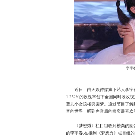
李宇
近日，由天娱传媒旗下艺人李宇春
1.252%的收视率创下全国同时段
聋儿小女孩楼奕圆梦。通过节目了解
音的世界，听到声音后的楼奕最喜欢
《梦想秀》栏目组收到楼奕的圆梦
的李宇春,在接到《梦想秀》栏目组