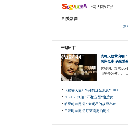
上网从搜狗开始
相关新闻
更
王牌栏目
先锋人物黄晓明：
感谢低潮 偶像重
黄晓明开始意识到
情需要改变。……
《秘密天使》陈翔情迷金素恩YURA
NewFace张俪：不怕定型“物质女”
明星时尚周报：女明星的欲望衣橱
日韩时尚周报
好莱坞街拍周报