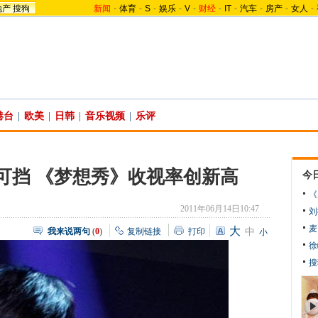
地产
搜狗
新闻
-
体育
-
S
-
娱乐
-
V
-
财经
-
IT
-
汽车
-
房产
-
女人
-
港台
|
欧美
|
日韩
|
音乐视频
|
乐评
可挡 《梦想秀》收视率创新高
今
《
2011年06月14日10:47
刘
麦
大
我来说两句
(
0
)
复制链接
打印
中
小
徐
搜