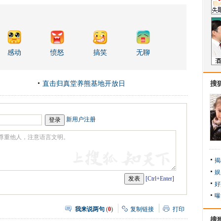
感动
愤怒
搞笑
无聊
直击归真堂养熊基地开放日
搜
新用户注册
揭
娱
[Ctrl+Enter]
好
曝
我来说两句
(
0
)
复制链接
打印
搜