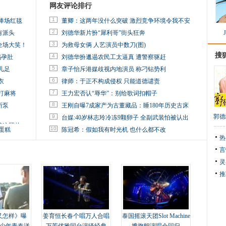
网友评论排行
1
捧场红毯
董卿：这两年没什么突破 激烈竞争环境令我不安
2
有派头
刘德华新片扮“犀利哥”街头狂奔
3
全场大笑！
为救母女俩 人艺演员中数刀(图)
搜
4
妈孕肚
刘德华扮邋遢农民工太逼真 遭警察驱赶
5
儿足
章子怡斥港媒歧视内地演员 称刁钻势利
6
衣
律师：于正不构成侵权 只能道德谴责
7
打麻将
王力宏否认“辱华”：别给歌词扣帽子
8
所泵
王刚自曝7成家产为古董藏品：睡180年历史古床
郭德
9
台媒:40岁林志玲冷冻9颗卵子 全副武装怕被认出
掉这照片
10
蛋糕
陈冠希：假如我有时光机 也什么都不改
热
言
灵
推
又怎样》曝
姜育恒长春个唱万人合唱
泰国摇滚天团Slot Machine