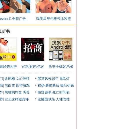
Jessica C.全新广告
曝明星早年稚气泳装照
狐听书
纲经典相声
官迷/财迷/色迷
听书手机客户端
门
|
金瓶梅
女心理师
黑道风云20年
鬼吹灯
情
|
黑白雪
欲望游戏
裸婚
幕前幕后
极品姐妹
异
|
黑猫的狞笑
考骨
牧野诡事
死亡时间表
荐
|
宝贝这样做真棒
读懂面试经
人性管理