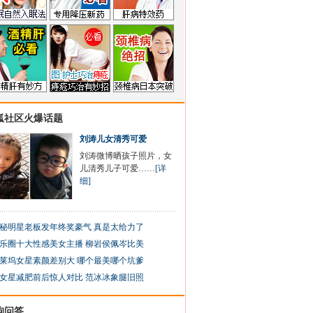
狐社区火爆话题
刘涛儿女清秀可爱
刘涛微博晒孩子照片，女
儿清秀儿子可爱……
[详
细]
秘明星老板发年终奖豪气 真是太给力了
乐圈十大性感美女主播 柳岩侯佩岑比美
莱坞女星素颜差别大 哪个最美哪个坑爹
女星减肥前后惊人对比 范冰冰象腿旧照
狗问答