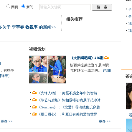
网页
新闻
卡
是
相关推荐
我
多关于
李宇春 收视率
的新闻>>
我
视频策划
《大鹏嘚吧嘚》416期
生
杨丽萍提菜篮逛车展 时尚
，有些事
与村姑仅一线之隔…
[详细]
[详细]
茶
《先锋人物》：黄磊不惑之年中的智慧
《综艺马后炮》陈柏霖曝初吻属于范冰冰
《NewFace》：《北爱》导演续集玩穿越
《夏日甜心》：和夏日有关的爱情世界
更多 >>
更多 >>