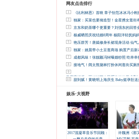
网友点击排行
1
《比利林恩》首映 章子怡范冰冰冯小刚
2
独家：买菜也要拗造型！金星携女逛街
3
京东和奶茶哪个更重要？刘强东的回答
4
杨威晒照庆祝结婚8周年 杨阳洋轻抚妈
5
艳压群芳！唐嫣修身长裙现身活动 仙气
6
独家：姚晨带小土豆逛商场 购置产后新
7
成都风味！张靓颖冯轲曝婚纱照 吃串串
8
接地气！阔太熊黛林打扮休闲逛街买厕
9
马蓉离婚后，砸1000万人民币给媒体要求删
10
甜到腻！黄晓明上海庆生 Baby挺孕肚送
娱乐·大视野
2017混凝草音乐节回顾：
许魏洲《那