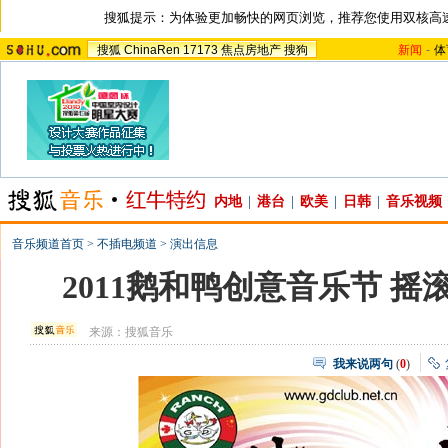
搜狐提示：为体验更加畅快的网页浏览，推荐您使用双核高
搜狐
ChinaRen
17173
焦点房地产
搜狗
新闻
-
体
内地
|
港台
|
欧美
|
日韩
|
音乐视频
音乐频道首页
>
不插电频道
>
演出信息
2011鹅和鸭创意音乐节 
来源：
搜狐音乐
我来说两句
(
0
)