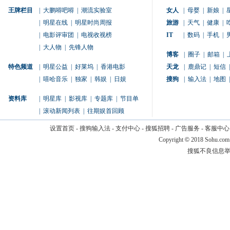
王牌栏目
|
大鹏嘚吧嘚
|
潮流实验室
女人
|
母婴
|
新娘
|
|
明星在线
|
明星时尚周报
旅游
|
天气
|
健康
|
|
电影评审团
|
电视收视榜
IT
|
数码
|
手机
|
|
大人物
|
先锋人物
博客
|
圈子
|
邮箱
|
特色频道
|
明星公益
|
好莱坞
|
香港电影
天龙
|
鹿鼎记
|
短信
|
|
嘻哈音乐
|
独家
|
韩娱
|
日娱
搜狗
|
输入法
|
地图
|
资料库
|
明星库
|
影视库
|
专题库
|
节目单
|
滚动新闻列表
|
往期娱首回顾
设置首页
-
搜狗输入法
-
支付中心
-
搜狐招聘
-
广告服务
-
客服中心
Copyright
©
2018 Sohu.com
搜狐不良信息