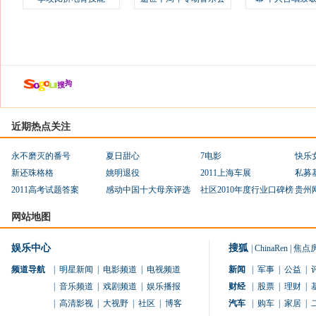
近期热点关注
永不磨灭的番号
夏日甜心
7电影
快乐
新还珠格格
姚明退役
2011上海车展
私募
2011高考试题答案
感动中国十大母亲评选
社区2010年度行业口碑榜
贵州
网站地图
娱乐中心
搜狐
|
ChinaRen
|
焦点
频道导航
|
明星新闻
|
电影频道
|
电视频道
新闻
|
军事
|
公益
|
|
音乐频道
|
戏剧频道
|
娱乐播报
财经
|
股票
|
理财
|
|
高清影视
|
大视野
|
社区
|
博客
汽车
|
购车
|
家居
|