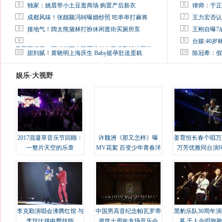
6
6
独家：姚晨带小土豆逛商场 购置产后新衣
律师：于正
7
7
成都风味！张靓颖冯轲曝婚纱照 吃串串打麻将
王力宏否认
8
8
接地气！阔太熊黛林打扮休闲逛街买厕所泵
王刚自曝7
9
9
台媒:40
马蓉离婚后，砸1000万人民币给媒体要求删掉这照片
10
10
甜到腻！黄晓明上海庆生 Baby挺孕肚送蛋糕
陈冠希：假
娱乐·大视野
2017混凝草音乐节回顾：
许魏洲《那又怎样》曝
姜育恒长春个唱万
一整片天空的乐章
MV花絮 百变少年青春洋
万芳优雅同台演
溢
李克勤演唱会沸腾红馆 与
中国男高音纪念帕瓦罗蒂
黑豹乐队30周年
李玟比拼电臀技能
逝世十周年专场音乐会
幕 千人合唱致