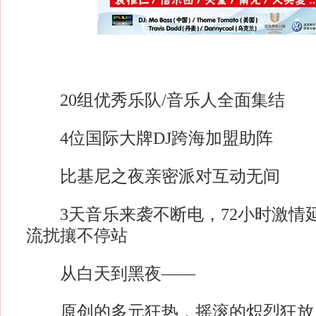
20组优秀乐队/音乐人全面集结
4位国际大牌DJ跨海加盟助阵
比基尼之夜亲密派对互动无间
3天音乐来袭不断电，72小时激情
流扰攘不停站
从白天到黑夜——
原创的多元狂热，摇滚的炽烈狂放