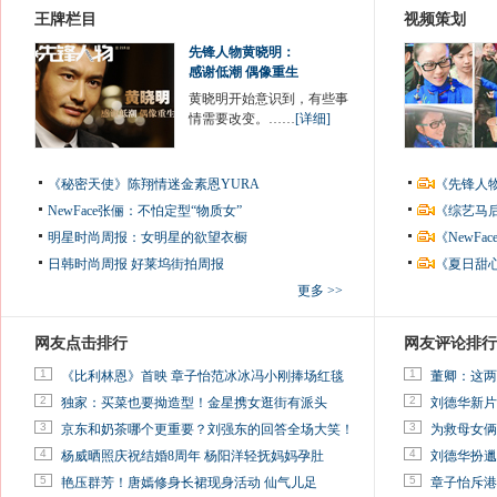
王牌栏目
视频策划
先锋人物黄晓明：
感谢低潮 偶像重生
黄晓明开始意识到，有些事
情需要改变。……
[详细]
《秘密天使》陈翔情迷金素恩YURA
《先锋人
NewFace张俪：不怕定型“物质女”
《综艺马
明星时尚周报：女明星的欲望衣橱
《NewF
日韩时尚周报
好莱坞街拍周报
《夏日甜
更多 >>
网友点击排行
网友评论排行
1
1
《比利林恩》首映 章子怡范冰冰冯小刚捧场红毯
董卿：这两
2
2
独家：买菜也要拗造型！金星携女逛街有派头
刘德华新片
3
3
京东和奶茶哪个更重要？刘强东的回答全场大笑！
为救母女俩
4
4
杨威晒照庆祝结婚8周年 杨阳洋轻抚妈妈孕肚
刘德华扮邋
5
5
艳压群芳！唐嫣修身长裙现身活动 仙气儿足
章子怡斥港