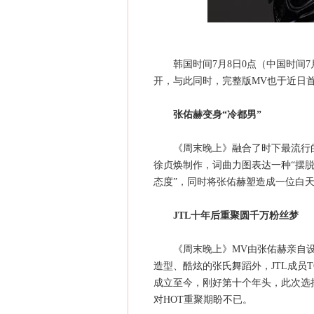
韩国时间7月8日0点（中国时间7
开，与此同时，完整版MV也于近日
张佑赫变身“冷都男”
《周末晚上》融合了时下最流行的Urba
徐贞焕制作，词曲力图表达一种“摆
态度”，同时将张佑赫塑造成一位白
JTL十年后重聚圆千万粉丝梦
《周末晚上》MV由张佑赫亲自设
造型、酷炫的张氏舞蹈外，JTL成员T
成立至今，刚好第十个年头，此次选
对HOT重聚期盼不已。