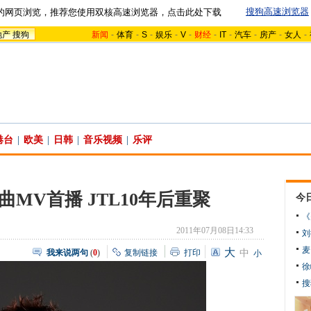
搜狗高速浏览器
的网页浏览，推荐您使用双核高速浏览器，点击此处下载
地产
搜狗
新闻
-
体育
-
S
-
娱乐
-
V
-
财经
-
IT
-
汽车
-
房产
-
女人
-
港台
|
欧美
|
日韩
|
音乐视频
|
乐评
MV首播 JTL10年后重聚
今
《
2011年07月08日14:33
刘
麦
大
我来说两句
(
0
)
复制链接
打印
中
小
徐
搜