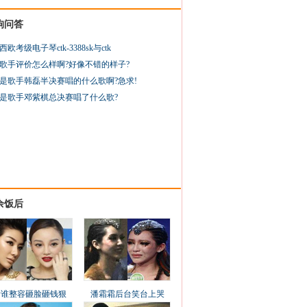
狗问答
西欧考级电子琴ctk-3388sk与ctk
歌手评价怎么样啊?好像不错的样子?
是歌手韩磊半决赛唱的什么歌啊?急求!
是歌手邓紫棋总决赛唱了什么歌?
余饭后
看谁整容砸脸砸钱狠
潘霜霜后台笑台上哭