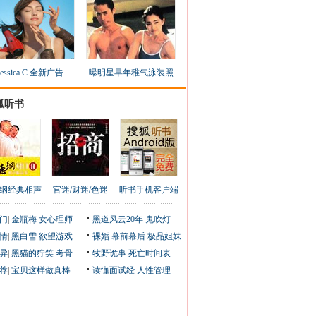
Jessica C.全新广告
曝明星早年稚气泳装照
狐听书
纲经典相声
官迷/财迷/色迷
听书手机客户端
门
|
金瓶梅
女心理师
黑道风云20年
鬼吹灯
情
|
黑白雪
欲望游戏
裸婚
幕前幕后
极品姐妹
异
|
黑猫的狞笑
考骨
牧野诡事
死亡时间表
荐
|
宝贝这样做真棒
读懂面试经
人性管理