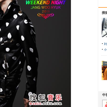
搜
刘
小