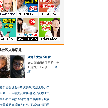
狐社区火爆话题
刘涛儿女清秀可爱
刘涛微博晒孩子照片，女
儿清秀儿子可爱……
[详
细]
秘明星老板发年终奖豪气 真是太给力了
乐圈十大性感美女主播 柳岩侯佩岑比美
莱坞女星素颜差别大 哪个最美哪个坑爹
女星减肥前后惊人对比 范冰冰象腿旧照