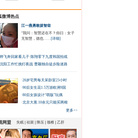
狐微博热点
江一燕勇敢拔智齿
“我问：智慧还在不？你曰：女子
无智慧，德也……
[详细]
烨飞奔回家看儿子
·
陈翔零下九度韩国拍戏
沈阳工作忙挑灯夜战
·
曹颖独自徒步险迷路
·
20岁宅男每天呆卧室23小时
·
90后女生花1.5万游欧洲9国
·
80后女孩设计“萌版”玩偶
·
北京大葱:10余元只能买两根
更多>>