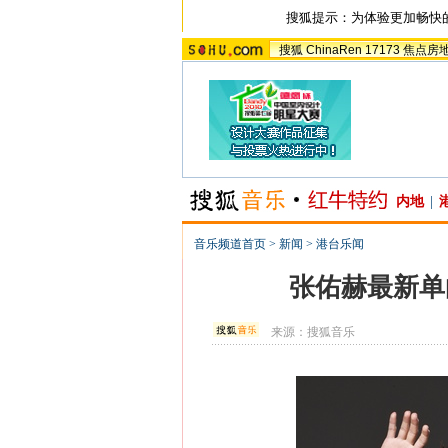
搜狐提示：为体验更加畅快
搜狐
ChinaRen
17173
焦点房
内地
|
音乐频道首页
>
新闻
>
港台乐闻
张佑赫最新单曲
来源：
搜狐音乐