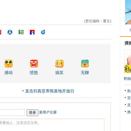
(责任编辑：董文)
搜
感动
愤怒
搞笑
无聊
郭德
直击归真堂养熊基地开放日
热
言
灵
推
新用户注册