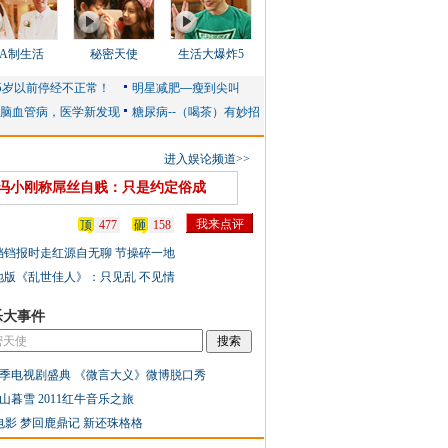
AA制生活
秘密天使
生活大爆炸5
进入娱论频道>>
冯小刚称屌丝自贱：只是约定俗成
顶
477
砸
158
铛铛报时走红源自无聊 节操碎一地
地版《乱世佳人》：只见乱 不见情
乐大事件
季电视剧盛典
《微言大义》微博脱口秀
山暮雪
2011红牛音乐之旅
电影
梦回鹿鼎记
新还珠格格