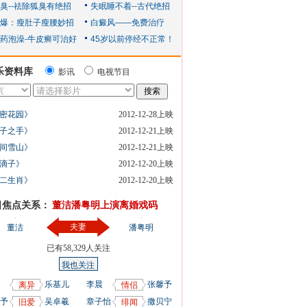
乐资料库
影讯
电视节目
密花园》
2012-12-28上映
子之手》
2012-12-21上映
间雪山》
2012-12-21上映
滴子》
2012-12-20上映
二生肖》
2012-12-20上映
日焦点关系：
董洁潘粤明上演离婚戏码
夫妻
董洁
潘粤明
已有
58,329
人关注
我也关注
乐基儿
李晨
张馨予
离异
情侣
予
吴卓羲
章子怡
撒贝宁
旧爱
绯闻