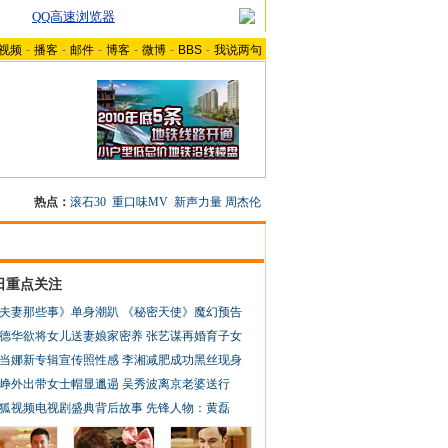
QQ高速浏览器
视频
-
播客
-
邮件
-
博客
-
微博
-
BBS
-
我说两句
热点：
滚石30
重口味MV
新声力量
周杰伦
日重点关注
夫妻那些事》单身潮趴
《秘密天使》魔幻预告
德华欲将女儿送妻娘家密养
张艺谋再婚育子女
当娜新专辑宣传照性感
李湘减肥成功黑丝现身
峥外出带女士帽显邋遢
吴秀波离京老婆送行
狐视频电视剧盛典背后故事
先锋人物：黄磊