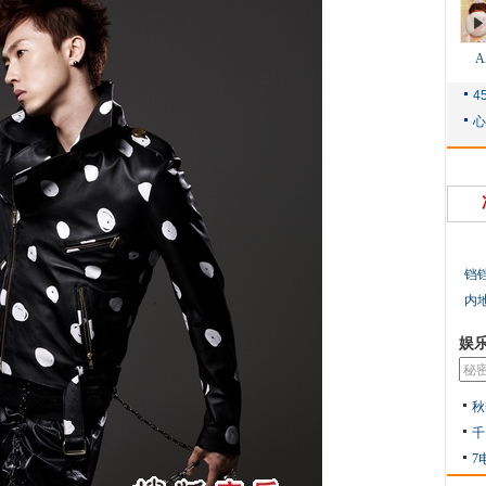
铛
内
娱
秋
千
7