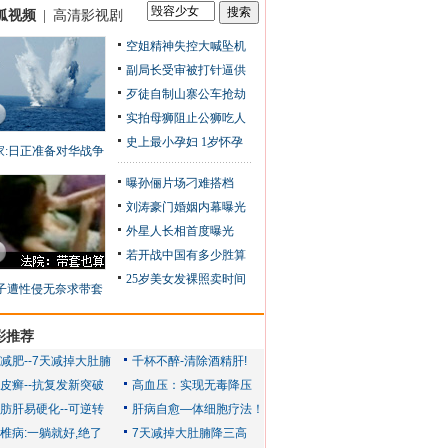
狐视频
|
高清影视剧
空姐精神失控大喊坠机
副局长受审被打针逼供
歹徒自制山寨公车抢劫
实拍母狮阻止公狮吃人
史上最小孕妇 1岁怀孕
家:日正准备对华战争
曝孙俪片场刁难搭档
刘涛豪门婚姻内幕曝光
外星人长相首度曝光
若开战中国有多少胜算
25岁美女发裸照卖时间
子遭性侵无奈求带套
彩推荐