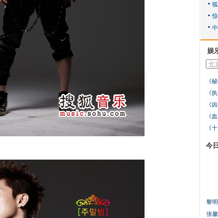
娱
《秘
《执
《凶
《血
《十
今
黎明
张馨