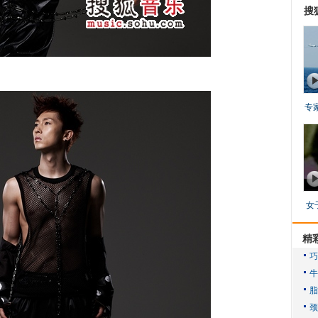
搜
专
女
精