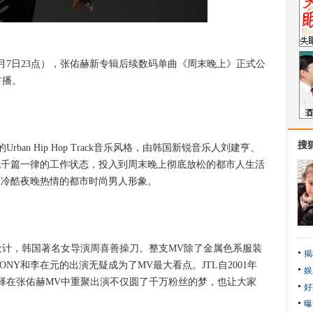
月7日23点），张佑赫新专辑后续数码单曲《周末晚上》正式公
首播。
搜
n Hip Hop Track音乐风格，由韩国新锐音乐人刘建亨、
脱千篇一律的工作状态，投入到周末晚上彻底放松的都市人生活
天冷酷夜晚热情的都市时尚男人形象。
计，韩国著名女导演周喜善操刀。整支MV除了金属色系服装
揭
ONY和李在元的出演无疑成为了MV最大看点。JTL自2001年
娱
择在张佑赫MV中重聚出演不仅圆了千万粉丝的梦，也让大家
好
曝