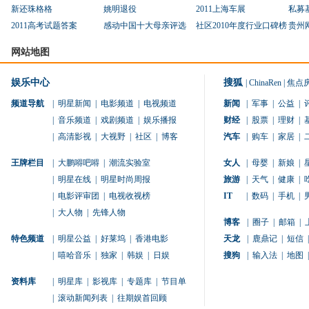
新还珠格格
姚明退役
2011上海车展
私募
2011高考试题答案
感动中国十大母亲评选
社区2010年度行业口碑榜
贵州
网站地图
娱乐中心
搜狐
|
ChinaRen
|
焦点
频道导航
|
明星新闻
|
电影频道
|
电视频道
新闻
|
军事
|
公益
|
|
音乐频道
|
戏剧频道
|
娱乐播报
财经
|
股票
|
理财
|
|
高清影视
|
大视野
|
社区
|
博客
汽车
|
购车
|
家居
|
王牌栏目
|
大鹏嘚吧嘚
|
潮流实验室
女人
|
母婴
|
新娘
|
|
明星在线
|
明星时尚周报
旅游
|
天气
|
健康
|
|
电影评审团
|
电视收视榜
IT
|
数码
|
手机
|
|
大人物
|
先锋人物
博客
|
圈子
|
邮箱
|
特色频道
|
明星公益
|
好莱坞
|
香港电影
天龙
|
鹿鼎记
|
短信
|
|
嘻哈音乐
|
独家
|
韩娱
|
日娱
搜狗
|
输入法
|
地图
|
资料库
|
明星库
|
影视库
|
专题库
|
节目单
|
滚动新闻列表
|
往期娱首回顾