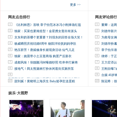
更多 >>
网友点击排行
网友评论排行
1
1
《比利林恩》首映 章子怡范冰冰冯小刚捧场红毯
董卿：这两
2
2
独家：买菜也要拗造型！金星携女逛街有派头
刘德华新片
3
3
京东和奶茶哪个更重要？刘强东的回答全场大笑！
为救母女俩
4
4
杨威晒照庆祝结婚8周年 杨阳洋轻抚妈妈孕肚
刘德华扮邋
5
5
艳压群芳！唐嫣修身长裙现身活动 仙气儿足
章子怡斥港
6
6
独家：姚晨带小土豆逛商场 购置产后新衣
律师：于正
7
7
成都风味！张靓颖冯轲曝婚纱照 吃串串打麻将
王力宏否认
8
8
接地气！阔太熊黛林打扮休闲逛街买厕所泵
王刚自曝7
9
9
台媒:40
马蓉离婚后，砸1000万人民币给媒体要求删掉这照片
10
10
甜到腻！黄晓明上海庆生 Baby挺孕肚送蛋糕
陈冠希：假
娱乐·大视野