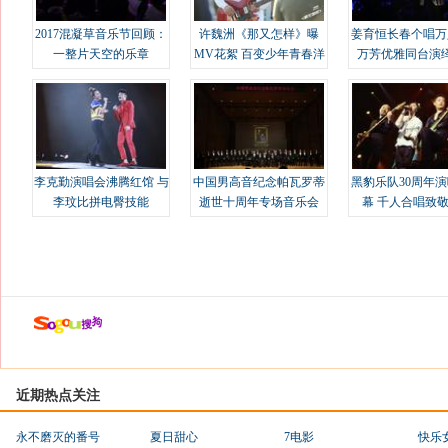
2017混凝草音乐节回顾：
许魏洲《那又怎样》曝
姜育恒长春个唱万
一整片天空的乐章
MV花絮 百变少年青春洋
万芳优雅同台演
溢
李克勤演唱会沸腾红馆 与
中国男高音纪念帕瓦罗蒂
黑豹乐队30周年
李玟比拼电臀技能
逝世十周年专场音乐会
幕 千人合唱致
近期热点关注
永不磨灭的番号
夏日甜心
7电影
快乐