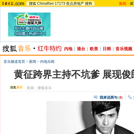
搜狐
ChinaRen
17173
焦点房地产
搜狗
新闻
-
体
内地
|
港台
|
欧美
|
日韩
|
音乐视频
音乐频道首页
>
新闻
>
内地乐闻
黄征跨界主持不坑爹 展现俊
来源：
搜狐音乐
我来说两句
(
0
)