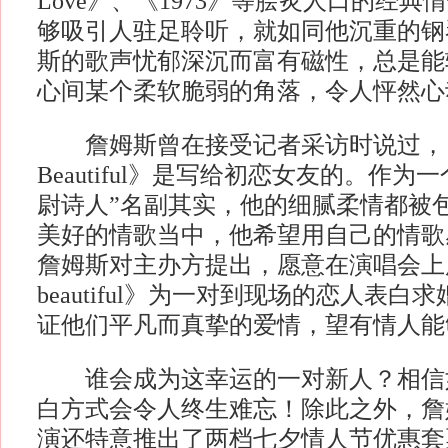
Love》、《1973》等脍炙人口的经
够吸引人驻足聆听，就如同他沉重的钢
斯的歌声忧郁深沉而富有磁性，总是能
心间某个柔软脆弱的角落，令人怦然心
詹姆斯曾在接受记者采访时说过，《Yo
Beautiful》是写给初恋女友的。作为
尉诗人”名副其实，他的细腻柔情都被
美好的情歌当中，他希望用自己的情歌
詹姆斯对主办方提出，愿意在演唱会上用《y
beautiful》为一对到现场的恋人表
证他们平凡而真挚的爱情，望有情人能
谁会成为这幸运的一对新人？相信
白方式会令人终生难忘！除此之外，詹
演还特意推出了两档七夕情人节优惠套票