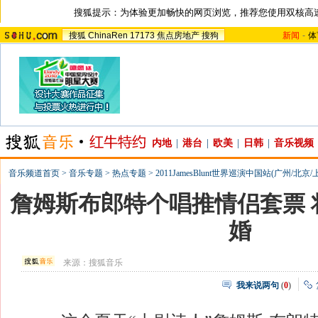
搜狐提示：为体验更加畅快的网页浏览，推荐您使用双核高
搜狐
ChinaRen
17173
焦点房地产
搜狗
新闻
-
体
内地
|
港台
|
欧美
|
日韩
|
音乐视频
音乐频道首页
>
音乐专题
>
热点专题
>
2011JamesBlunt世界巡演中国站(广州/北京/
詹姆斯布郎特个唱推情侣套票 
婚
来源：
搜狐音乐
我来说两句
(
0
)