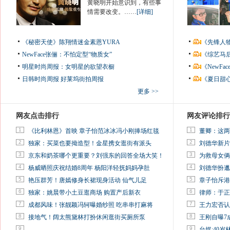
黄晓明开始意识到，有些事
情需要改变。……
[详细]
《秘密天使》陈翔情迷金素恩YURA
《先锋人
NewFace张俪：不怕定型“物质女”
《综艺马
明星时尚周报：女明星的欲望衣橱
《NewF
日韩时尚周报
好莱坞街拍周报
《夏日甜
更多 >>
网友点击排行
网友评论排行
1
1
《比利林恩》首映 章子怡范冰冰冯小刚捧场红毯
董卿：这两
2
2
独家：买菜也要拗造型！金星携女逛街有派头
刘德华新片
3
3
京东和奶茶哪个更重要？刘强东的回答全场大笑！
为救母女俩
4
4
杨威晒照庆祝结婚8周年 杨阳洋轻抚妈妈孕肚
刘德华扮邋
5
5
艳压群芳！唐嫣修身长裙现身活动 仙气儿足
章子怡斥港
6
6
独家：姚晨带小土豆逛商场 购置产后新衣
律师：于正
7
7
成都风味！张靓颖冯轲曝婚纱照 吃串串打麻将
王力宏否认
8
8
接地气！阔太熊黛林打扮休闲逛街买厕所泵
王刚自曝7
9
9
台媒:40