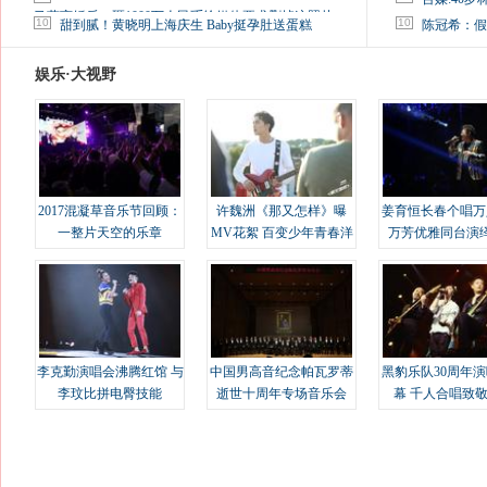
马蓉离婚后，砸1000万人民币给媒体要求删掉这照片
10
10
甜到腻！黄晓明上海庆生 Baby挺孕肚送蛋糕
陈冠希：假
娱乐·大视野
2017混凝草音乐节回顾：
许魏洲《那又怎样》曝
姜育恒长春个唱万
一整片天空的乐章
MV花絮 百变少年青春洋
万芳优雅同台演
溢
李克勤演唱会沸腾红馆 与
中国男高音纪念帕瓦罗蒂
黑豹乐队30周年
李玟比拼电臀技能
逝世十周年专场音乐会
幕 千人合唱致