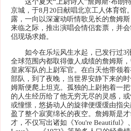
这个夏天“上尉诗人”詹姆斯·布朗
京城，于8月20日献唱北京工人体育馆
露，一向以深邃动听情歌见长的詹姆斯
来临之际，推出演唱会情侣套票，并会
侣现场求婚。
如今在乐坛风生水起，已发行过3张
全球范围内都取得傲人成绩的詹姆斯，
皇家军队的上尉军官。在白天他带领着
部队，到了夜晚，当世界安静下来的时
姆斯便爬上坦克。孤独的上尉抱着一把
的人生经历给了他无穷无尽的灵感，或
或憧憬，悠扬动人的旋律便缓缓由指尖
盈了整个寂寞绵长的夜空。詹姆斯是才
才，不仅写出诸如《You're Beautiful》、