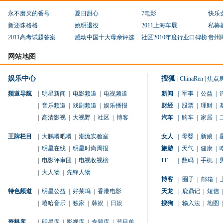
永不磨灭的番号
夏日甜心
7电影
快乐
新还珠格格
姚明退役
2011上海车展
私募
2011高考试题答案
感动中国十大母亲评选
社区2010年度行业口碑榜
贵州
网站地图
娱乐中心
搜狐
|
ChinaRen
|
焦点
频道导航
|
明星新闻
|
电影频道
|
电视频道
新闻
|
军事
|
公益
|
|
音乐频道
|
戏剧频道
|
娱乐播报
财经
|
股票
|
理财
|
|
高清影视
|
大视野
|
社区
|
博客
汽车
|
购车
|
家居
|
王牌栏目
|
大鹏嘚吧嘚
|
潮流实验室
女人
|
母婴
|
新娘
|
|
明星在线
|
明星时尚周报
旅游
|
天气
|
健康
|
|
电影评审团
|
电视收视榜
IT
|
数码
|
手机
|
|
大人物
|
先锋人物
博客
|
圈子
|
邮箱
|
特色频道
|
明星公益
|
好莱坞
|
香港电影
天龙
|
鹿鼎记
|
短信
|
|
嘻哈音乐
|
独家
|
韩娱
|
日娱
搜狗
|
输入法
|
地图
|
资料库
|
明星库
|
影视库
|
专题库
|
节目单