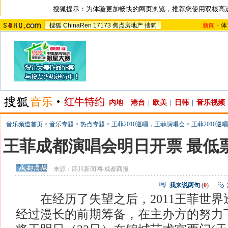
搜狐提示：为体验更加畅快的网页浏览，推荐您使用双核高
搜狐
ChinaRen
17173
焦点房地产
搜狗
新闻
-
体
内地
|
港台
|
欧美
|
日韩
|
音乐视频
音乐频道首页
>
音乐专题
>
热点专题
>
王菲2010巡唱，王菲演唱会
>
王菲2010巡
王菲成都演唱会明日开票 最低票价
来源：
四川新闻网-成都商报
我来说两句
(
0
)
在经历了失望之后，2011王菲世界
经过漫长的前期筹备，在主办方的努力