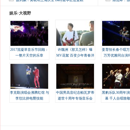
甜到腻！黄晓明上海庆生 Baby挺孕肚送蛋糕
陈冠希：假
娱乐·大视野
2017混凝草音乐节回顾：
许魏洲《那又怎样》曝
姜育恒长春个唱万
一整片天空的乐章
MV花絮 百变少年青春洋
万芳优雅同台演
溢
李克勤演唱会沸腾红馆 与
中国男高音纪念帕瓦罗蒂
黑豹乐队30周年
李玟比拼电臀技能
逝世十周年专场音乐会
幕 千人合唱致