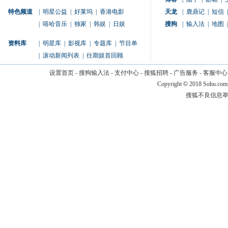
特色频道
|
明星公益
|
好莱坞
|
香港电影
天龙
|
鹿鼎记
|
短信
|
|
嘻哈音乐
|
独家
|
韩娱
|
日娱
搜狗
|
输入法
|
地图
|
资料库
|
明星库
|
影视库
|
专题库
|
节目单
|
滚动新闻列表
|
往期娱首回顾
设置首页
-
搜狗输入法
-
支付中心
-
搜狐招聘
-
广告服务
-
客服中心
Copyright
©
2018 Sohu.com
搜狐不良信息