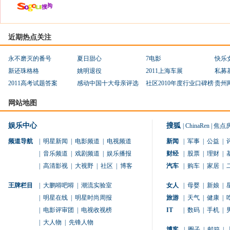
近期热点关注
永不磨灭的番号
夏日甜心
7电影
快乐
新还珠格格
姚明退役
2011上海车展
私募
2011高考试题答案
感动中国十大母亲评选
社区2010年度行业口碑榜
贵州
网站地图
娱乐中心
搜狐
|
ChinaRen
|
焦点
频道导航
|
明星新闻
|
电影频道
|
电视频道
新闻
|
军事
|
公益
|
|
音乐频道
|
戏剧频道
|
娱乐播报
财经
|
股票
|
理财
|
|
高清影视
|
大视野
|
社区
|
博客
汽车
|
购车
|
家居
|
王牌栏目
|
大鹏嘚吧嘚
|
潮流实验室
女人
|
母婴
|
新娘
|
|
明星在线
|
明星时尚周报
旅游
|
天气
|
健康
|
|
电影评审团
|
电视收视榜
IT
|
数码
|
手机
|
|
大人物
|
先锋人物
博客
|
圈子
|
邮箱
|