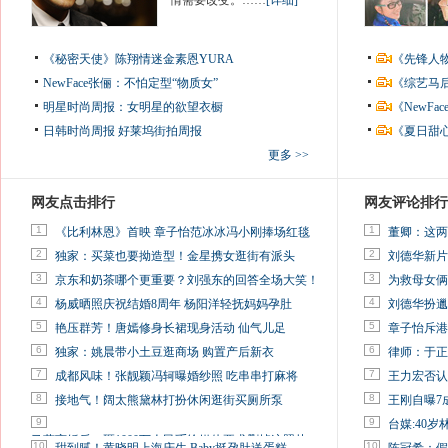
情需要改变。……
[详细]
《秘密天使》陈翔情迷金素恩YURA
《先锋人
NewFace张俪：不怕定型“物质女”
《综艺马
明星时尚周报：女明星的欲望衣橱
《NewF
日韩时尚周报
好莱坞街拍周报
《夏日甜
更多 >>
网友点击排行
网友评论排行
1
1
《比利林恩》首映 章子怡范冰冰冯小刚捧场红毯
董卿：这两
2
2
独家：买菜也要拗造型！金星携女逛街有派头
刘德华新片
3
3
京东和奶茶哪个更重要？刘强东的回答全场大笑！
为救母女俩
4
4
杨威晒照庆祝结婚8周年 杨阳洋轻抚妈妈孕肚
刘德华扮邋
5
5
艳压群芳！唐嫣修身长裙现身活动 仙气儿足
章子怡斥港
6
6
独家：姚晨带小土豆逛商场 购置产后新衣
律师：于正
7
7
成都风味！张靓颖冯轲曝婚纱照 吃串串打麻将
王力宏否认
8
8
接地气！阔太熊黛林打扮休闲逛街买厕所泵
王刚自曝7
9
9
台媒:40
马蓉离婚后，砸1000万人民币给媒体要求删掉这照片
10
10