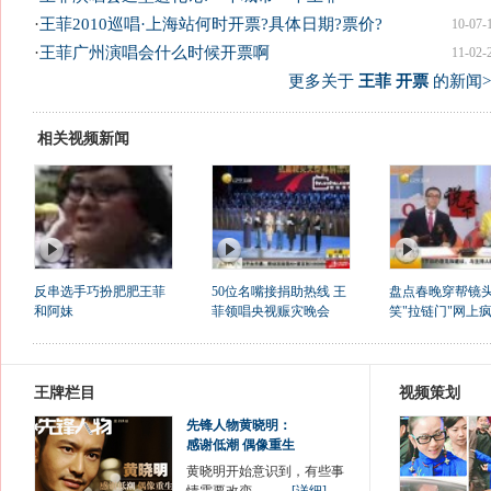
·
王菲2010巡唱·上海站何时开票?具体日期?票价?
10-07-
·
王菲广州演唱会什么时候开票啊
11-02-
更多关于
王菲 开票
的新闻>
相关视频新闻
反串选手巧扮肥肥王菲
50位名嘴接捐助热线 王
盘点春晚穿帮镜头
和阿妹
菲领唱央视赈灾晚会
笑"拉链门"网上
王牌栏目
视频策划
先锋人物黄晓明：
感谢低潮 偶像重生
黄晓明开始意识到，有些事