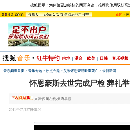
搜狐提示：为体验更加畅快的网页浏览，推荐您使用双核高
搜狐
ChinaRen
17173
焦点房地产
搜狗
新闻
-
体
内地
|
港台
|
欧美
|
日韩
|
音乐视频
音乐频道首页
>
音乐专题
>
热点专题
>
艾米怀恩豪斯吸毒死亡
>
最新新闻
怀恩豪斯去世完成尸检 葬礼
来源:
四川在线-天府早报
2011年07月27日08:06