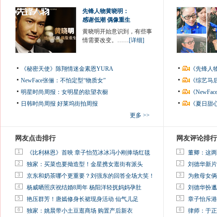
先锋人物黄晓明：
感谢低潮 偶像重生
黄晓明开始意识到，有些事
情需要改变。……
[详细]
《秘密天使》陈翔情迷金素恩YURA
《先锋人
NewFace张俪：不怕定型“物质女”
《综艺马
明星时尚周报：女明星的欲望衣橱
《NewF
日韩时尚周报
好莱坞街拍周报
《夏日甜
更多 >>
网友点击排行
网友评论排行
1
1
《比利林恩》首映 章子怡范冰冰冯小刚捧场红毯
董卿：这两
2
2
独家：买菜也要拗造型！金星携女逛街有派头
刘德华新片
3
3
京东和奶茶哪个更重要？刘强东的回答全场大笑！
为救母女俩
4
4
杨威晒照庆祝结婚8周年 杨阳洋轻抚妈妈孕肚
刘德华扮邋
5
5
艳压群芳！唐嫣修身长裙现身活动 仙气儿足
章子怡斥港
6
6
独家：姚晨带小土豆逛商场 购置产后新衣
律师：于正