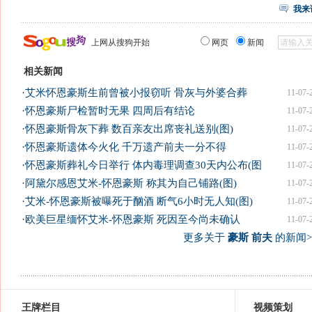
我来
上网从搜狗开始
网页
新闻
相关新闻
·
艾米怀恩豪斯生前曾被小报窃听 骨灰与外婆合葬
11-07-
·
怀恩豪斯尸检暂时无果 四周后有结论
11-07-
·
怀恩豪斯骨灰下葬 数百亲友出席丧礼送别(图)
11-07-
·
怀恩豪斯遗体今火化 千万遗产前夫一分不得
11-07-
·
怀恩豪斯葬礼今日举行 体内毒理调查30天内公布(图
11-07-
·
阿黛尔感恩艾米-怀恩豪斯 称其为自己铺路(图)
11-07-
·
艾米-怀恩豪斯被曝死于酗酒 断气6小时无人知(图)
11-07-
·
欧美巨星缅怀艾米-怀恩豪斯 死因至今尚未确认
11-07-
更多关于
豪斯 前夫
的新闻>
王牌栏目
视频策划