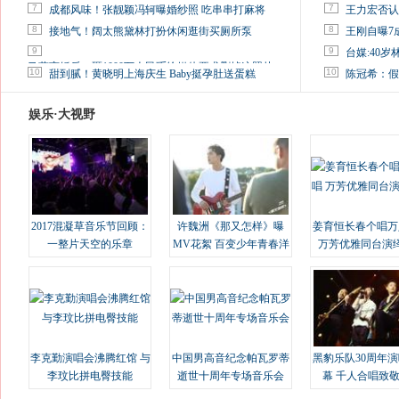
7
7
成都风味！张靓颖冯轲曝婚纱照 吃串串打麻将
王力宏否认
8
8
接地气！阔太熊黛林打扮休闲逛街买厕所泵
王刚自曝7
9
9
台媒:40
马蓉离婚后，砸1000万人民币给媒体要求删掉这照片
10
10
甜到腻！黄晓明上海庆生 Baby挺孕肚送蛋糕
陈冠希：假
娱乐·大视野
2017混凝草音乐节回顾：
许魏洲《那又怎样》曝
姜育恒长春个唱万
一整片天空的乐章
MV花絮 百变少年青春洋
万芳优雅同台演
溢
李克勤演唱会沸腾红馆 与
中国男高音纪念帕瓦罗蒂
黑豹乐队30周年
李玟比拼电臀技能
逝世十周年专场音乐会
幕 千人合唱致