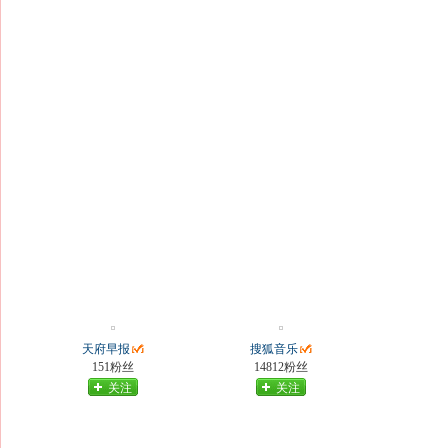
天府早报
搜狐音乐
151粉丝
14812粉丝
关注
关注