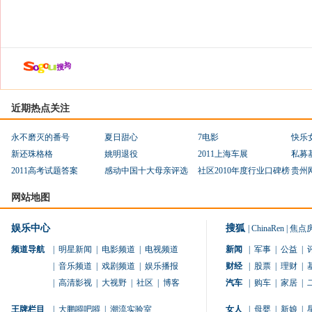
近期热点关注
永不磨灭的番号
夏日甜心
7电影
快乐
新还珠格格
姚明退役
2011上海车展
私募
2011高考试题答案
感动中国十大母亲评选
社区2010年度行业口碑榜
贵州
网站地图
娱乐中心
搜狐
|
ChinaRen
|
焦点
频道导航
|
明星新闻
|
电影频道
|
电视频道
新闻
|
军事
|
公益
|
|
音乐频道
|
戏剧频道
|
娱乐播报
财经
|
股票
|
理财
|
|
高清影视
|
大视野
|
社区
|
博客
汽车
|
购车
|
家居
|
王牌栏目
|
大鹏嘚吧嘚
|
潮流实验室
女人
|
母婴
|
新娘
|