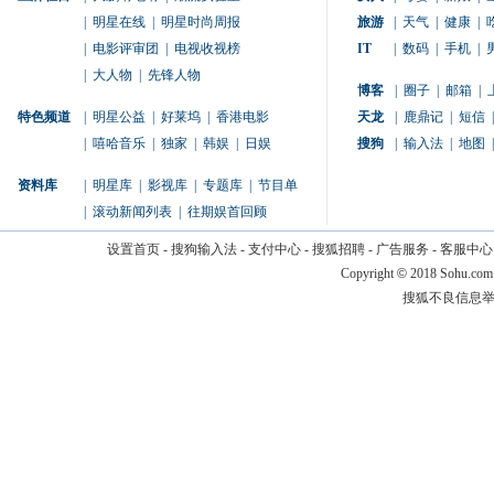
|
明星在线
|
明星时尚周报
旅游
|
天气
|
健康
|
|
电影评审团
|
电视收视榜
IT
|
数码
|
手机
|
|
大人物
|
先锋人物
博客
|
圈子
|
邮箱
|
特色频道
|
明星公益
|
好莱坞
|
香港电影
天龙
|
鹿鼎记
|
短信
|
|
嘻哈音乐
|
独家
|
韩娱
|
日娱
搜狗
|
输入法
|
地图
|
资料库
|
明星库
|
影视库
|
专题库
|
节目单
|
滚动新闻列表
|
往期娱首回顾
设置首页
-
搜狗输入法
-
支付中心
-
搜狐招聘
-
广告服务
-
客服中心
Copyright
©
2018 Sohu.com
搜狐不良信息