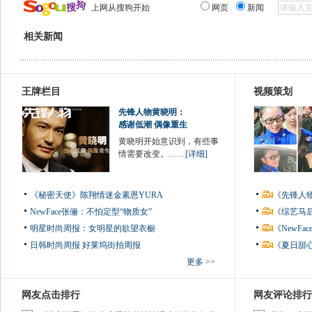
上网从搜狗开始
网页
新闻
相关新闻
王牌栏目
视频策划
先锋人物黄晓明：
感谢低潮 偶像重生
黄晓明开始意识到，有些事
情需要改变。……
[详细]
《秘密天使》陈翔情迷金素恩YURA
《先锋人
NewFace张俪：不怕定型“物质女”
《综艺马
明星时尚周报：女明星的欲望衣橱
《NewF
日韩时尚周报
好莱坞街拍周报
《夏日甜
更多 >>
网友点击排行
网友评论排行