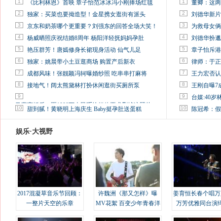
1
1
《比利林恩》首映 章子怡范冰冰冯小刚捧场红毯
董卿：这两
2
2
独家：买菜也要拗造型！金星携女逛街有派头
刘德华新片
3
3
京东和奶茶哪个更重要？刘强东的回答全场大笑！
为救母女俩
4
4
杨威晒照庆祝结婚8周年 杨阳洋轻抚妈妈孕肚
刘德华扮邋
5
5
艳压群芳！唐嫣修身长裙现身活动 仙气儿足
章子怡斥港
6
6
独家：姚晨带小土豆逛商场 购置产后新衣
律师：于正
7
7
成都风味！张靓颖冯轲曝婚纱照 吃串串打麻将
王力宏否认
8
8
接地气！阔太熊黛林打扮休闲逛街买厕所泵
王刚自曝7
9
9
台媒:40
马蓉离婚后，砸1000万人民币给媒体要求删掉这照片
10
10
甜到腻！黄晓明上海庆生 Baby挺孕肚送蛋糕
陈冠希：假
娱乐·大视野
2017混凝草音乐节回顾：
许魏洲《那又怎样》曝
姜育恒长春个唱万
一整片天空的乐章
MV花絮 百变少年青春洋
万芳优雅同台演
溢