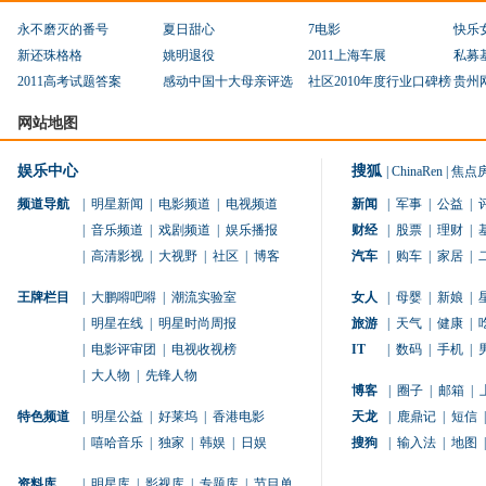
永不磨灭的番号
夏日甜心
7电影
快乐
新还珠格格
姚明退役
2011上海车展
私募
2011高考试题答案
感动中国十大母亲评选
社区2010年度行业口碑榜
贵州
网站地图
娱乐中心
搜狐
|
ChinaRen
|
焦点
频道导航
|
明星新闻
|
电影频道
|
电视频道
新闻
|
军事
|
公益
|
|
音乐频道
|
戏剧频道
|
娱乐播报
财经
|
股票
|
理财
|
|
高清影视
|
大视野
|
社区
|
博客
汽车
|
购车
|
家居
|
王牌栏目
|
大鹏嘚吧嘚
|
潮流实验室
女人
|
母婴
|
新娘
|
|
明星在线
|
明星时尚周报
旅游
|
天气
|
健康
|
|
电影评审团
|
电视收视榜
IT
|
数码
|
手机
|
|
大人物
|
先锋人物
博客
|
圈子
|
邮箱
|
特色频道
|
明星公益
|
好莱坞
|
香港电影
天龙
|
鹿鼎记
|
短信
|
|
嘻哈音乐
|
独家
|
韩娱
|
日娱
搜狗
|
输入法
|
地图
|
资料库
|
明星库
|
影视库
|
专题库
|
节目单