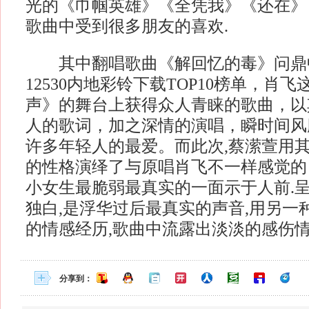
光的《巾帼英雄》《全凭我》《还在》
歌曲中受到很多朋友的喜欢.
其中翻唱歌曲《解回忆的毒》问鼎
12530内地彩铃下载TOP10榜单，肖
声》的舞台上获得众人青睐的歌曲，以
人的歌词，加之深情的演唱，瞬时间风
许多年轻人的最爱。而此次,蔡潆萱用
的性格演绎了与原唱肖飞不一样感觉的
小女生最脆弱最真实的一面示于人前.
独白,是浮华过后最真实的声音,用另一
的情感经历,歌曲中流露出淡淡的感伤
分享到：