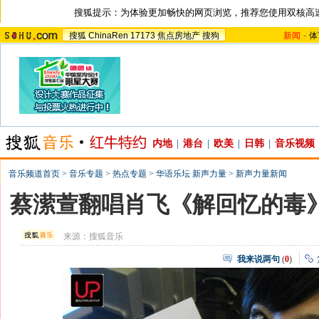
搜狐提示：为体验更加畅快的网页浏览，推荐您使用双核高
搜狐
ChinaRen
17173
焦点房地产
搜狗
新闻
-
体
内地
|
港台
|
欧美
|
日韩
|
音乐视频
音乐频道首页
>
音乐专题
>
热点专题
>
华语乐坛 新声力量
>
新声力量新闻
蔡潆萱翻唱肖飞《解回忆的毒》
来源：
搜狐音乐
我来说两句
(
0
)