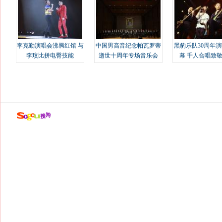
李克勤演唱会沸腾红馆 与
中国男高音纪念帕瓦罗蒂
黑豹乐队30周年
李玟比拼电臀技能
逝世十周年专场音乐会
幕 千人合唱致