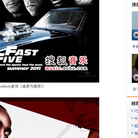
搜
专
Ludacris参演《速度与激情5》
女
精