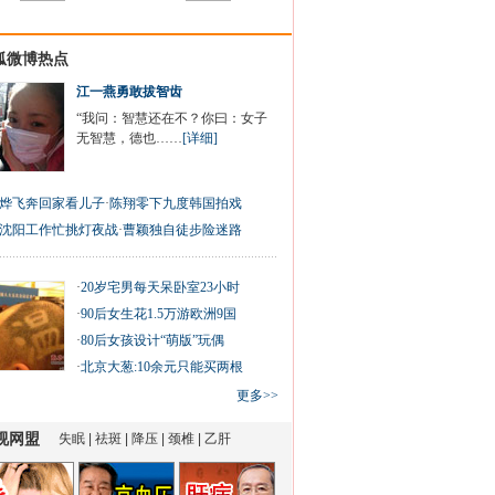
狐微博热点
江一燕勇敢拔智齿
“我问：智慧还在不？你曰：女子
无智慧，德也……
[详细]
烨飞奔回家看儿子
·
陈翔零下九度韩国拍戏
沈阳工作忙挑灯夜战
·
曹颖独自徒步险迷路
·
20岁宅男每天呆卧室23小时
·
90后女生花1.5万游欧洲9国
·
80后女孩设计“萌版”玩偶
·
北京大葱:10余元只能买两根
更多>>