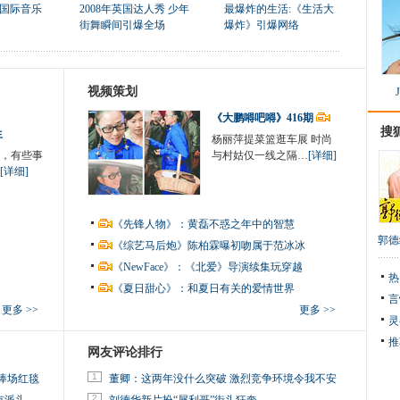
国际音乐
2008年英国达人秀 少年
最爆炸的生活:《生活大
街舞瞬间引爆全场
爆炸》引爆网络
视频策划
《大鹏嘚吧嘚》416期
搜
生
杨丽萍提菜篮逛车展 时尚
，有些事
与村姑仅一线之隔…
[详细]
[详细]
《先锋人物》：黄磊不惑之年中的智慧
郭德
《综艺马后炮》陈柏霖曝初吻属于范冰冰
《NewFace》：《北爱》导演续集玩穿越
热
《夏日甜心》：和夏日有关的爱情世界
言
更多 >>
更多 >>
灵
推
网友评论排行
1
捧场红毯
董卿：这两年没什么突破 激烈竞争环境令我不安
2