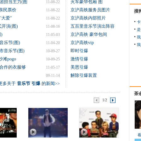
团担当主力(图
火车豪华包厢 图
11-08-22
推亲民票价
京沪高铁服务员图片
11-08-22
搜
大爱"
京沪高铁内部照片
11-08-22
卡
开演(图)
五百里音乐节演出阵容
11-08-16
是
)
京沪高铁 豪华包间
11-05-03
我
乐节(图)
京沪高铁vip
11-04-20
我
市音乐节(图)
即时引爆
10-09-27
滩pogo
激情引爆
10-09-25
途合作的衣服够
美恩引爆
11-05-17
解除引爆装置
09-11-14
更多关于
音乐节 引爆
的新闻>>
茶
1/2