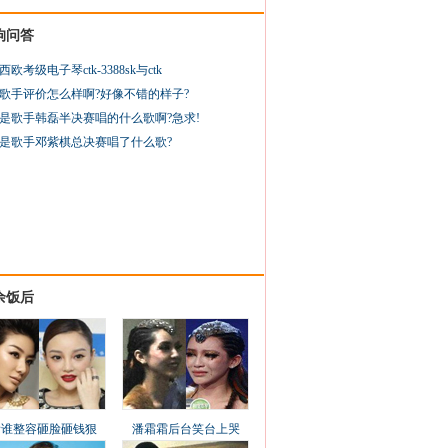
狗问答
西欧考级电子琴ctk-3388sk与ctk
歌手评价怎么样啊?好像不错的样子?
是歌手韩磊半决赛唱的什么歌啊?急求!
是歌手邓紫棋总决赛唱了什么歌?
余饭后
看谁整容砸脸砸钱狠
潘霜霜后台笑台上哭