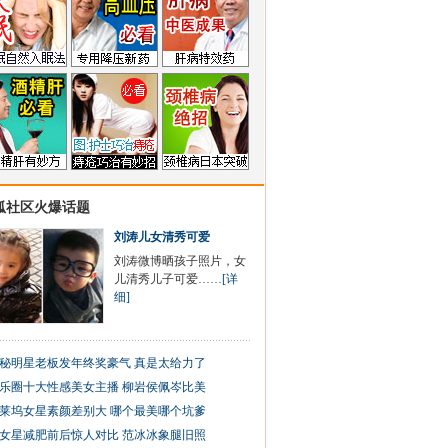
狐社区火爆话题
刘涛儿女清秀可爱
刘涛微博晒孩子照片，女
儿清秀儿子可爱……
[详
细]
秘明星老板发年终奖豪气 真是太给力了
乐圈十大性感美女主播 柳岩侯佩岑比美
莱坞女星素颜差别大 哪个最美哪个坑爹
女星减肥前后惊人对比 范冰冰象腿旧照