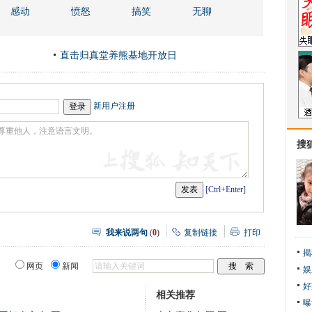
感动
愤怒
搞笑
无聊
直击归真堂养熊基地开放日
新用户注册
搜
[Ctrl+Enter]
我来说两句
(
0
)
复制链接
打印
揭
网页
新闻
娱
好
相关推荐
曝