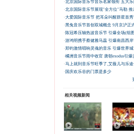
·
北京国际音乐节音乐名家领衔 五大乐
·
北京国际音乐节展现"全方位"马勒 
·
大爱国际音乐节 把耳朵叫醒群星首秀"
·
黑兔音乐节首创双城概念 9月京沪正式
·
陈冠希压轴热波音乐节 引爆全场(组图
·
游鸿明携手蔡健雅马蕊 引爆南昌西岸音
·
郑钧激情唱响灵魂的音乐 引爆世界城
·
橘洲音乐节雨中收官 唐朝exodus引爆沙
·
马上就到音乐节旺季了,艾薇儿与乐
·
国庆欢乐谷的门票是多少
相关视频新闻