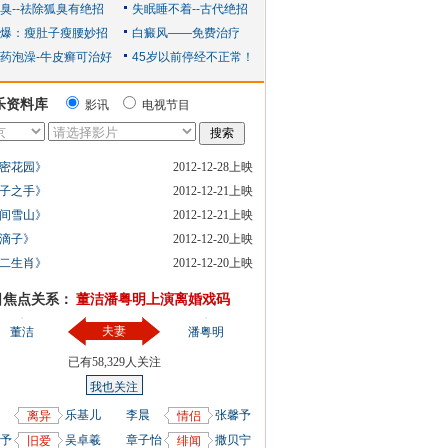
乐资料库
影讯
电视节目
密花园》
2012-12-28上映
子之手》
2012-12-21上映
间雪山》
2012-12-21上映
滴子》
2012-12-20上映
二生肖》
2012-12-20上映
日焦点关系：
董洁潘粤明上演离婚戏码
夫妻
董洁
潘粤明
已有
58,329
人关注
我也关注
乐基儿
李晨
张馨予
离异
情侣
予
吴卓羲
章子怡
撒贝宁
旧爱
绯闻