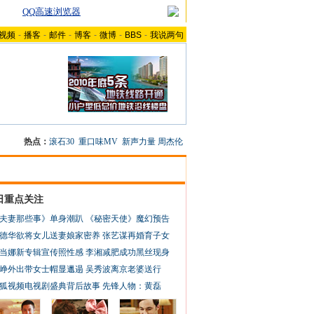
QQ高速浏览器
视频
-
播客
-
邮件
-
博客
-
微博
-
BBS
-
我说两句
热点：
滚石30
重口味MV
新声力量
周杰伦
日重点关注
夫妻那些事》单身潮趴
《秘密天使》魔幻预告
德华欲将女儿送妻娘家密养
张艺谋再婚育子女
当娜新专辑宣传照性感
李湘减肥成功黑丝现身
峥外出带女士帽显邋遢
吴秀波离京老婆送行
狐视频电视剧盛典背后故事
先锋人物：黄磊