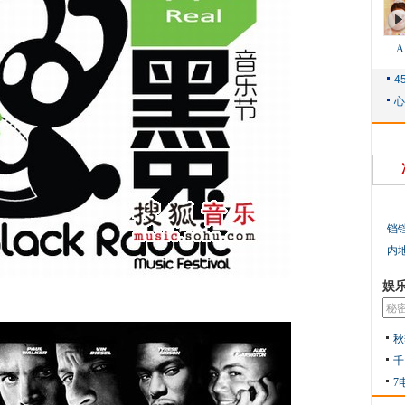
铛
内
娱
秋
千
7