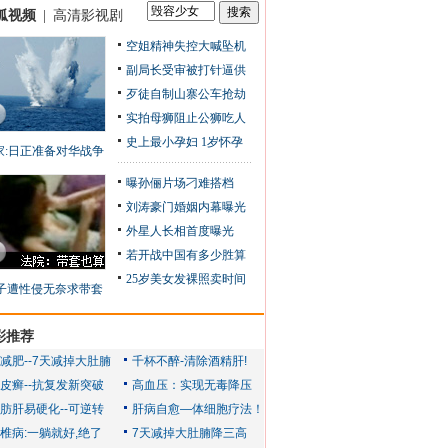
狐视频
|
高清影视剧
空姐精神失控大喊坠机
副局长受审被打针逼供
歹徒自制山寨公车抢劫
实拍母狮阻止公狮吃人
史上最小孕妇 1岁怀孕
家:日正准备对华战争
曝孙俪片场刁难搭档
刘涛豪门婚姻内幕曝光
外星人长相首度曝光
若开战中国有多少胜算
25岁美女发裸照卖时间
子遭性侵无奈求带套
彩推荐