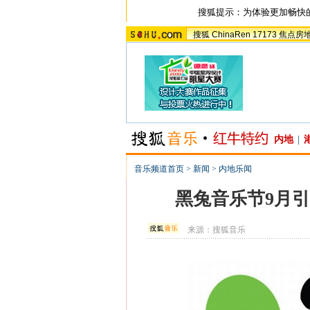
搜狐提示：为体验更加畅快
搜狐
ChinaRen
17173
焦点房
内地
|
音乐频道首页
>
新闻
>
内地乐闻
黑兔音乐节9月引爆
来源：
搜狐音乐