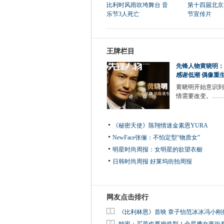
比利时风雨吹垮舞台 音
第十四届北京
乐节3人死亡
节宣传片
王牌栏目
先锋人物黄晓明：
感谢低潮 偶像重
黄晓明开始意识到
情需要改变。……
《秘密天使》陈翔情迷金素恩YURA
NewFace张俪：不怕定型“物质女”
明星时尚周报：女明星的欲望衣橱
日韩时尚周报
好莱坞街拍周报
网友点击排行
1
《比利林恩》首映 章子怡范冰冰冯小刚
2