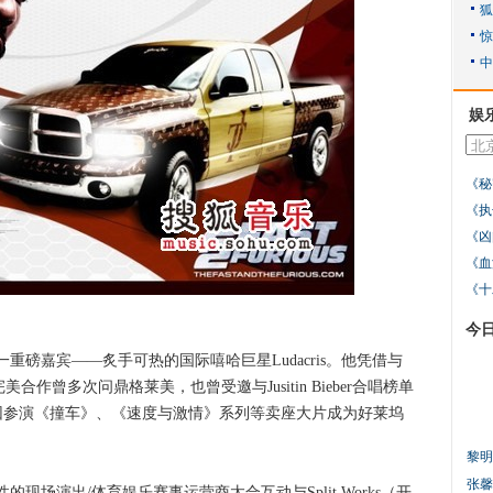
娱
《秘
《执
《凶
《血
《十
今
嘉宾——炙手可热的国际嘻哈巨星Ludacris。他凭借与
等天王的完美合作曾多次问鼎格莱美，也曾受邀与Jusitin Bieber合唱榜单
ris又因参演《撞车》、《速度与激情》系列等卖座大片成为好莱坞
黎明
张馨
演出/体育娱乐赛事运营商太合互动与Split Works（开