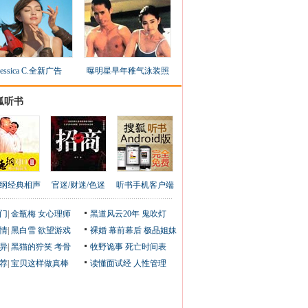
Jessica C.全新广告
曝明星早年稚气泳装照
狐听书
纲经典相声
官迷/财迷/色迷
听书手机客户端
门
|
金瓶梅
女心理师
黑道风云20年
鬼吹灯
情
|
黑白雪
欲望游戏
裸婚
幕前幕后
极品姐妹
异
|
黑猫的狞笑
考骨
牧野诡事
死亡时间表
荐
|
宝贝这样做真棒
读懂面试经
人性管理