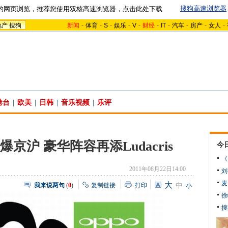
搜狗高速浏览器
的网页浏览，推荐您使用双核高速浏览器，点击此处下载
地产
搜狗
新闻
-
体育
-
S
-
娱乐
-
V
-
财经
-
IT
-
汽车
-
房产
-
女人
-
港台
|
欧美
|
日韩
|
音乐视频
|
乐评
京沪 豪华阵容再添Ludacris
今
《
2011年08月22日14:00
刘
麦
大
我来说两句
(
0
)
复制链接
打印
中
小
徐
搜