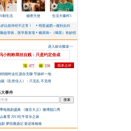
AA制生活
秘密天使
生活大爆炸5
进入娱论频道>>
冯小刚称屌丝自贱：只是约定俗成
顶
477
砸
158
铛铛报时走红源自无聊 节操碎一地
地版《乱世佳人》：只见乱 不见情
乐大事件
季电视剧盛典
《微言大义》微博脱口秀
山暮雪
2011红牛音乐之旅
电影
梦回鹿鼎记
新还珠格格