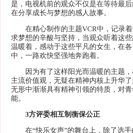
是，电视机前的观众不仅是在等待最后
在分享成长与梦想的感人故事。
在精心制作的主题VCR中，记录着
求梦想的辛酸与坚持，当观众听着这些
温暖着，感动于这些平凡的女生，在各
中，一路欢快坚强地奔跑着。
因为有了这样阳光而温暖的主题，
主流价值观，无疑在精神内核上升华了
无形中渐渐具有精神引领的特质，对青
能。
3方评委相互制衡保公正
在“快乐女声”的舞台上，除了选手