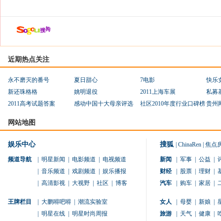
近期热点关注
永不磨灭的番号
夏日甜心
7电影
快乐
新还珠格格
姚明退役
2011上海车展
私募
2011高考试题答案
感动中国十大母亲评选
社区2010年度行业口碑榜
贵州
网站地图
娱乐中心
搜狐
|
ChinaRen
|
焦点
频道导航
|
明星新闻
|
电影频道
|
电视频道
新闻
|
军事
|
公益
|
|
音乐频道
|
戏剧频道
|
娱乐播报
财经
|
股票
|
理财
|
|
高清影视
|
大视野
|
社区
|
博客
汽车
|
购车
|
家居
|
王牌栏目
|
大鹏嘚吧嘚
|
潮流实验室
女人
|
母婴
|
新娘
|
|
明星在线
|
明星时尚周报
旅游
|
天气
|
健康
|