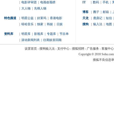
|
电影评审团
|
电视收视榜
IT
|
数码
|
手机
|
|
大人物
|
先锋人物
博客
|
圈子
|
邮箱
|
特色频道
|
明星公益
|
好莱坞
|
香港电影
天龙
|
鹿鼎记
|
短信
|
|
嘻哈音乐
|
独家
|
韩娱
|
日娱
搜狗
|
输入法
|
地图
|
资料库
|
明星库
|
影视库
|
专题库
|
节目单
|
滚动新闻列表
|
往期娱首回顾
设置首页
-
搜狗输入法
-
支付中心
-
搜狐招聘
-
广告服务
-
客服中心
Copyright
©
2018 Sohu.com
搜狐不良信息