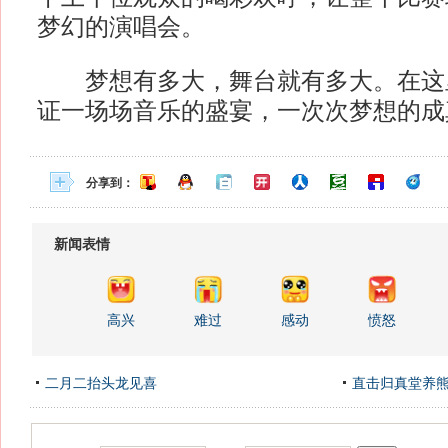
梦幻的演唱会。
梦想有多大，舞台就有多大。在这
证一场场音乐的盛宴，一次次梦想的成
分享到：
新闻表情
高兴
难过
感动
愤怒
二月二抬头龙见喜
直击归真堂养