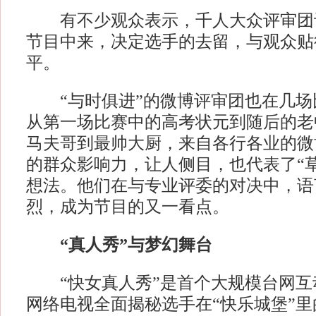
有不少观众表示，千人大众评审团
节目中来，决定选手的去留，与观众贴
平。
“与时俱进”的微博评审团也在几场
从第一场比赛中的高考状元到随后的老
马夫哥到最帅大厨，来自各行各业的微
的群众影响力，让人侧目，也代表了“
想法。他们在与专业评委的对决中，语
烈，成为节目的又一看点。
“真人秀”与梦幻舞台
“快女真人秀”是首个大规模台网互
网络电视全面揭秘选手在“快乐城堡”