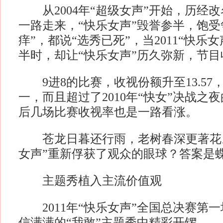
从2004年“超级女声”开始，历经
一路走来，“快乐女声”毁誉参半，饱受
痒”，都说“选秀已死”，当2011“快乐
半时，却让“快乐女声”历久弥新，节
9进8的比赛，收视份额升至13.57
一，而且超过了2010年“快女”决战之
后几场比赛收视率也是一路看涨。
苍龙日暮还行雨，老树春深更著花。
女声”重新俘获了观众的眼球？答案是
主题秀植入主流价值观
2011年“快乐女声”全国总决赛第一
信满满的“我敢”主题秀中精彩开锣。