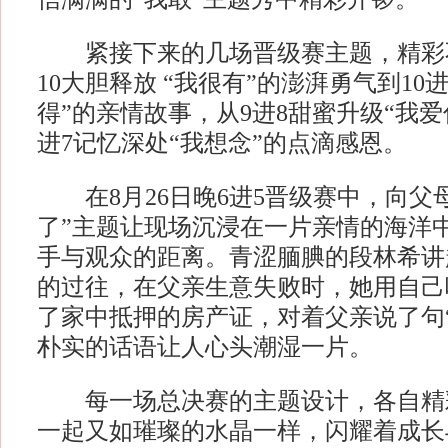
紧接下来的几场晋级赛主题，精彩不
10大胆释放 “我很有”的澎湃勇气到10
得”的亲情故事，从9进8甜蜜升级“我爱
进7记忆深处“我想念”的点滴感恩。
在8月26日晚6进5晋级赛中，向父
了”主题让现场沉浸在一片亲情的海洋
手与观众的距离。青涩腼腆的段林希讲
的过往，在父亲生意失败时，她用自己
了家中抵押的房产证，对着父亲说了句
朴实的话语让人心头潮湿一片。
每一场总决赛的主题设计，各自精
一起又如璀璨的水晶一样，闪耀着成长