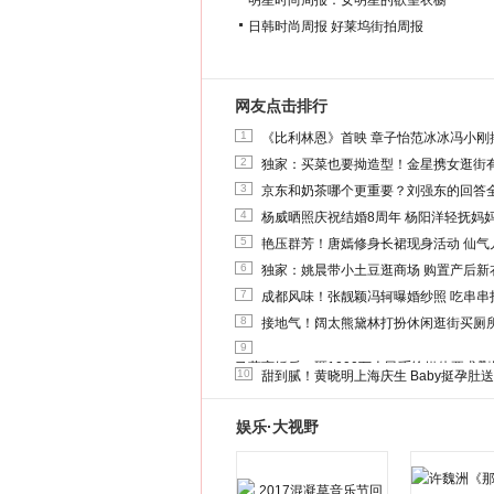
明星时尚周报：女明星的欲望衣橱
日韩时尚周报
好莱坞街拍周报
网友点击排行
1
《比利林恩》首映 章子怡范冰冰冯小刚
2
独家：买菜也要拗造型！金星携女逛街
3
京东和奶茶哪个更重要？刘强东的回答
4
杨威晒照庆祝结婚8周年 杨阳洋轻抚妈
5
艳压群芳！唐嫣修身长裙现身活动 仙气
6
独家：姚晨带小土豆逛商场 购置产后新
7
成都风味！张靓颖冯轲曝婚纱照 吃串串
8
接地气！阔太熊黛林打扮休闲逛街买厕
9
马蓉离婚后，砸1000万人民币给媒体要求
10
甜到腻！黄晓明上海庆生 Baby挺孕肚
娱乐·大视野