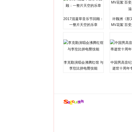
2017混凝草音乐节回顾：
许魏洲《那
一整片天空的乐章
MV花絮 百
溢
李克勤演唱会沸腾红馆 与
中国男高音纪
李玟比拼电臀技能
逝世十周年