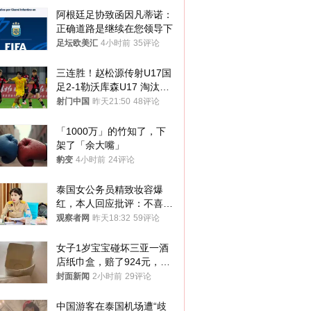
阿根廷足协致函因凡蒂诺：
正确道路是继续在您领导下
足坛欧美汇
4小时前
35评论
三连胜！赵松源传射U17国
足2-1勒沃库森U17 淘汰赛
将战河床
射门中国
昨天21:50
48评论
「1000万」的竹知了，下
架了「余大嘴」
豹变
4小时前
24评论
泰国女公务员精致妆容爆
红，本人回应批评：不喜欢
就别看
观察者网
昨天18:32
59评论
女子1岁宝宝碰坏三亚一酒
店纸巾盒，赔了924元，发
帖吐槽后酒店退还一半的
封面新闻
2小时前
29评论
钱，当地市监局回应
中国游客在泰国机场遭“歧