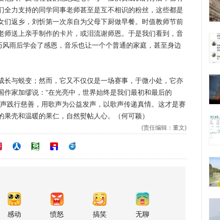
们全力支持的同学同事老师甚至是互不相识的粉丝，这些都是
女们返乡，刘忻第一次亲自为父母下厨做早餐。时值教师节前
老师送上亲手制作的卡片，或泪流谢师恩。于是我们看到，音
经历风雨后学会了感恩，音乐也让一个个普通的家庭，甚至身边
长与蜕变；然而，它又不仅仅是一场赛事，于微小处，它亦
国作家加缪说：“在光亮中，世界始终是我们最初和最后的
歌声践行慈善，用歌声为公益发声，以歌声传递真情。这才是赛
的果壳和温暖的果仁，自然熨帖人心。（何可颖）
(责任编辑：董文)
感动
愤怒
搞笑
无聊