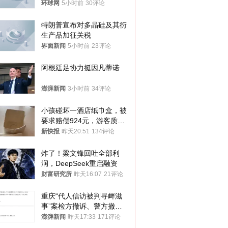
环球网
5小时前
30评论
特朗普宣布对多晶硅及其衍
生产品加征关税
界面新闻
5小时前
23评论
阿根廷足协力挺因凡蒂诺
澎湃新闻
3小时前
34评论
小孩碰坏一酒店纸巾盒，被
要求赔偿924元，游客质疑
酒店房客物品超高标价，市
新快报
昨天20:51
134评论
监部门：不违规
炸了！梁文锋回吐全部利
润，DeepSeek重启融资
财富研究所
昨天16:07
21评论
重庆“代人信访被判寻衅滋
事”案检方撤诉、警方撤
案，两被告人获国赔
澎湃新闻
昨天17:33
171评论