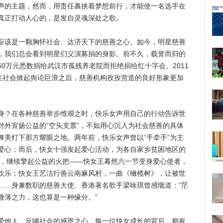
声的主题，然而，用责任裹挟着梦想前行，才能使一名选手在
真正打动人心的，是发自灵魂深处之歌。
该是一颗胸怀社会、达济天下的慈善之心。如今，明星慈善
，我们总会看到明星们义演募捐的身影。前不久，载誉而归的
0万元悉数捐给武汉市孤残养老院而拒绝捐给红十字会。2011
”在社会掀起舆论巨浪之后，慈善机构孜孜营造的良好形象更加
？在各种慈善举步维艰之时，快乐女声用自己的行动告诉世
对外宣扬公益的“空头支票”，不如用心沉入为社会慈善的具体
舞美灯下那方耀眼之地。两年前，快乐女声曾以“手牵手”为主
爱心；而后，快女十强发起爱心活动，为各自家乡贫困地区的
声，继续擎起公益的火把——快女王蓦然六一节变身爱心使者，
欢乐；快女王艺洁行善云南麻风村，一曲《橄榄树》，让被世
……身兼数职的慈善大使、香港著名歌手梁咏琪曾感慨道：“茫
微薄之力，这也算是一种缘分。”
他人、反哺社会的感恩之心。每一位快女成长的背后，都有