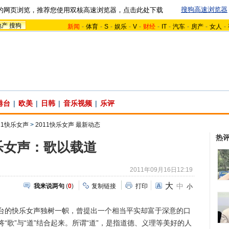
搜狗高速浏览器
的网页浏览，推荐您使用双核高速浏览器，点击此处下载
地产
搜狗
新闻
-
体育
-
S
-
娱乐
-
V
-
财经
-
IT
-
汽车
-
房产
-
女人
-
港台
|
欧美
|
日韩
|
音乐视频
|
乐评
11快乐女声
>
2011快乐女声 最新动态
热
乐女声：歌以载道
2011年09月16日12:19
大
中
我来说两句
(
0
)
复制链接
打印
小
的快乐女声独树一帜，曾提出一个相当平实却富于深意的口
“歌”与“道”结合起来。所谓“道”，是指道德、义理等美好的人