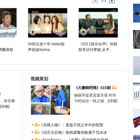
1/3
SHE出道十年 Hebe歌
《2011快乐女声》张朝
美酒飘香歌
声祝福Selina
阳专访付梦妮:从平..
视频策划
《大鹏嘚吧嘚》416期
生
杨丽萍提菜篮逛车展 时尚
，有些事
与村姑仅一线之隔…
[详细]
[详细]
《先锋人物》：黄磊不惑之年中的智慧
《综艺马后炮》陈柏霖曝初吻属于范冰冰