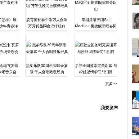
又怎样》曝
姜育恒长春个唱万人合唱
泰国摇滚天团Slot
变少年青春洋
万芳优雅同台演绎经典
Machine 携旗舰演唱会回
归
念帕瓦罗蒂
黑豹乐队30周年演唱会落
后弦全国签唱完美谢幕 与
专场音乐会
幕 千人合唱致敬经典
粉丝温情瞬间引泪目
更多>>
我要发布