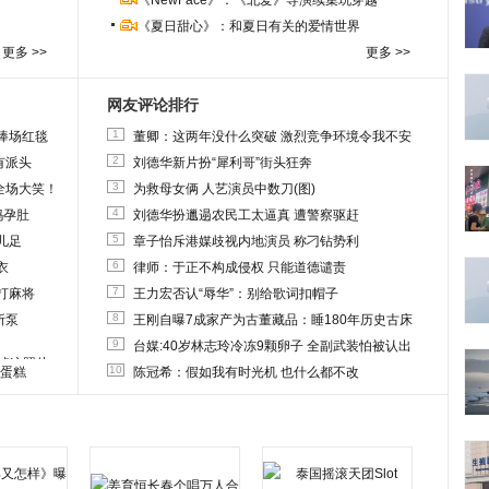
《NewFace》：《北爱》导演续集玩穿越
《夏日甜心》：和夏日有关的爱情世界
更多 >>
更多 >>
网友评论排行
1
捧场红毯
董卿：这两年没什么突破 激烈竞争环境令我不安
2
有派头
刘德华新片扮“犀利哥”街头狂奔
3
全场大笑！
为救母女俩 人艺演员中数刀(图)
4
妈孕肚
刘德华扮邋遢农民工太逼真 遭警察驱赶
5
儿足
章子怡斥港媒歧视内地演员 称刁钻势利
6
衣
律师：于正不构成侵权 只能道德谴责
7
打麻将
王力宏否认“辱华”：别给歌词扣帽子
8
所泵
王刚自曝7成家产为古董藏品：睡180年历史古床
9
台媒:40岁林志玲冷冻9颗卵子 全副武装怕被认出
删掉这照片
10
送蛋糕
陈冠希：假如我有时光机 也什么都不改