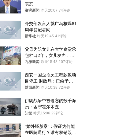
表态
澎湃新闻
昨天20:07
74评论
外交部发言人就广岛核爆81
周年答记者问
新华社
昨天19:45
41评论
父母为陪女儿在大学食堂承
包档口2年，女儿发声：初
衷是为了陪伴，毕业后将不
九派新闻
昨天15:48
107评论
再营业
西安一国企拖欠工程款致项
目停工 财政局：已给予处
分，正督促整改
封面新闻
昨天10:38
72评论
伊朗战争中被遗忘的数千海
员：困守霍尔木兹
知世
昨天15:06
29评论
“婚外胚胎案”：假证为何能
在医院通行？谁有权销毁胚