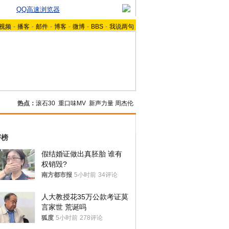
QQ高速浏览器
视频
-
播客
-
邮件
-
博客
-
微博
-
BBS
-
我说两句
热点：
滚石30
重口味MV
新声力量
周杰伦
评榜
假结婚证做出真胚胎 谁有
权销毁?
南方都市报
5小时前
34评论
人大教授花35万公款考证莫
言家世 荒诞吗
狐度
5小时前
278评论