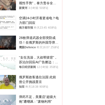
视性手势”，泰方责令全面
调查，对责任人采取最严厉
新黄河
3小时前
50评论
处分
空调24小时开着更省电？电
力部门回应
南方都市报
昨天23:45
40评论
28枚弹道武器全部突防成
功！在俄罗斯的外国导弹发
射车都是合法打击目标
鹰眼Defence
昨天16:07
25评论
“女生洗澡，大叔帮搓背”，
苏泊尔回应AI广告擦边：视
频全下架，已强化内容管理
每日经济新闻
12小时前
35评论
与审核
俄罗斯政客逃往法国 此前
曾公开挑战普京
知世
昨天18:38
90评论
弹药不足，美重启“超级大
炮”遭嘲讽：“废物利用”