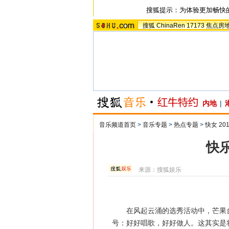
搜狐提示：为体验更加畅快
搜狐
ChinaRen
17173
焦点房
内地
|
音乐频道首页
>
音乐专题
>
热点专题
>
快女 20
快
来源：
搜狐娱乐
在风起云涌的选秀活动中，芒果台
号：好好唱歌，好好做人。这其实是将