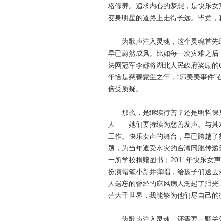
格修养。追求内心的梦想，是快乐女
变身明星的道路上走得长远。毕竟，
为歌声注入灵魂，这个灵魂首先应
早已蔚然成风。比如每一次灾难之后
法网冠军李娜将湖北人民政府奖励的6
年恰是慈善蒙尘之年，“郭美美事件
倍受质疑。
那么，是继续行善？还是明哲保身
人——她们要持续为慈善发声。与其
工作。快乐女声的舞台，早已跨越了
题，为当年遭受水灾的台湾同胞传递
一所学校捐赠图书；2011年快乐女
扮演蜡笔小新并弹唱，给孩子们送去
人遗忘的曾经的麻风病人泛起了泪光
茫大千世界，我能够为他们尽自己的
为歌声注入灵魂，还需要一颗关爱