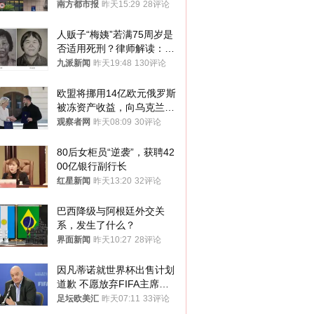
胎？
南方都市报
昨天15:29
28评论
人贩子“梅姨”若满75周岁是
否适用死刑？律师解读：很
大概率不会被判处死刑
九派新闻
昨天19:48
130评论
欧盟将挪用14亿欧元俄罗斯
被冻资产收益，向乌克兰提
供援助
观察者网
昨天08:09
30评论
80后女柜员“逆袭”，获聘42
00亿银行副行长
红星新闻
昨天13:20
32评论
巴西降级与阿根廷外交关
系，发生了什么？
界面新闻
昨天10:27
28评论
因凡蒂诺就世界杯出售计划
道歉 不愿放弃FIFA主席职
位
足坛欧美汇
昨天07:11
33评论