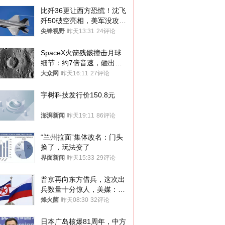
比歼36更让西方恐慌！沈飞
歼50破空亮相，美军没攻克
的技术被拿下
尖锋视野
昨天13:31
24评论
SpaceX火箭残骸撞击月球
细节：约7倍音速，砸出直
径约30米撞击坑
大众网
昨天16:11
27评论
宇树科技发行价150.8元
澎湃新闻
昨天19:11
86评论
“兰州拉面”集体改名：门头
换了，玩法变了
界面新闻
昨天15:33
29评论
普京再向东方借兵，这次出
兵数量十分惊人，美媒：俄
朝要动真格？
烽火菌
昨天08:30
32评论
日本广岛核爆81周年，中方