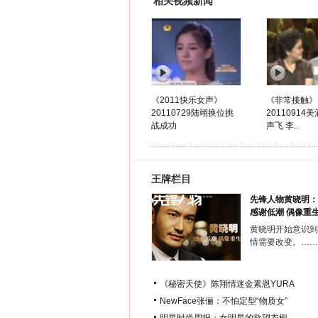
相关视频新闻
《2011快乐女声》
《非常接触》
20110729陆翊换位挑
20110914
战成功
声飞 李..
王牌栏目
先锋人物黄晓明：
感谢低潮 偶像重
黄晓明开始意识到
情需要改变。……
《秘密天使》陈翔情迷金素恩YURA
NewFace张俪：不怕定型“物质女”