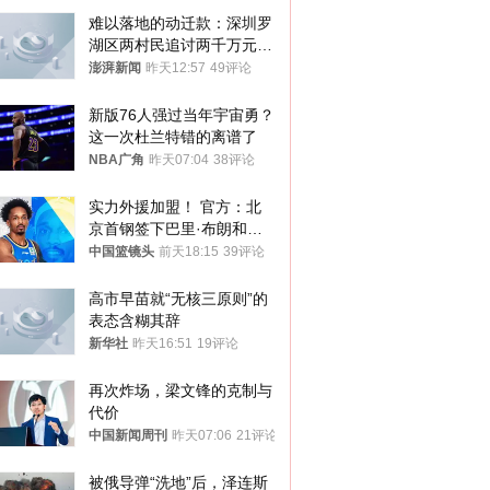
难以落地的动迁款：深圳罗
湖区两村民追讨两千万元动
迁款八年未果
澎湃新闻
昨天12:57
49评论
新版76人强过当年宇宙勇？
这一次杜兰特错的离谱了
NBA广角
昨天07:04
38评论
实力外援加盟！ 官方：北
京首钢签下巴里·布朗和桑
普森
中国篮镜头
前天18:15
39评论
高市早苗就“无核三原则”的
表态含糊其辞
新华社
昨天16:51
19评论
再次炸场，梁文锋的克制与
代价
中国新闻周刊
昨天07:06
21评论
被俄导弹“洗地”后，泽连斯