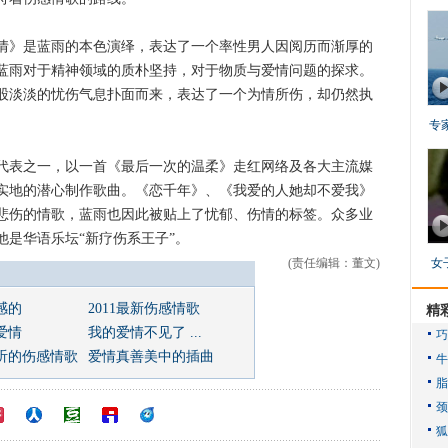
》是蓝雨的本色演绎，表达了一个率性男人因阅历而渐厚的
蓝雨对于精神领域的质朴坚持，对于物质与爱情问题的探求。
股淡淡的忧伤气息扑面而来，表达了一个为情所伤，却仍然执
专
表之一，以一首《最后一次的温柔》走红网络及各大主流媒
实地的潜心制作歌曲。《恋千年》、《我爱的人她却不爱我》
悲伤的情歌，蓝雨也因此被贴上了忧郁、伤情的标签。众多业
是华语乐坛“新疗伤系王子”。
(责任编辑：董文)
女
感的
2011最新伤感情歌
精
爱情
我的爱情不见了 ...
听的伤感情歌
爱情真善美中的插曲