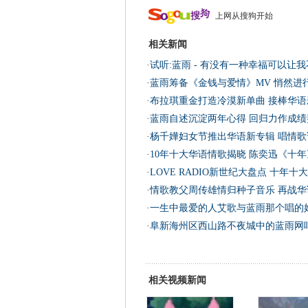
上网从搜狗开始
相关新闻
·
试听:蓝雨 - 有没有一种幸福可以让我
·
蓝雨筹备《金钱与爱情》MV 悄然进
·
布拉琪重金打造冷漠新单曲 接棒华语
·
蓝雨自述沉淀两年心得 回归力作成绩
·
杨千嬅妇女节推出华语新专辑 唱情歌
·
10年十大华语情歌揭晓 陈奕迅《十
·
LOVE RADIO新世纪大盘点 十年十
·
情歌教父周传雄情归种子音乐 再战华语
·
一生中最爱的人艾歌与蓝雨那个唱的
·
阜新海州区西山路不夜城中的蓝雨网
相关视频新闻