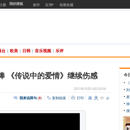
我的搜狐
注册
邮件
应用
相册收藏
港台
|
欧美
|
日韩
|
音乐视频
|
乐评
捧 《传说中的爱情》继续伤感
今
《
2011年10月14日18:04
刘
麦
大
我来说两句
(
0
)
复制链接
打印
中
小
徐
搜