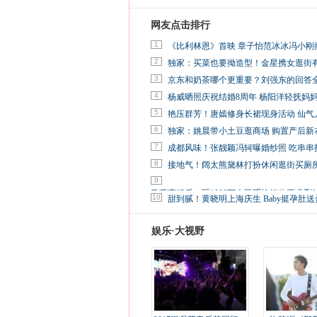
网友点击排行
1
《比利林恩》首映 章子怡范冰冰冯小刚
2
独家：买菜也要拗造型！金星携女逛街
3
京东和奶茶哪个更重要？刘强东的回答
4
杨威晒照庆祝结婚8周年 杨阳洋轻抚妈
5
艳压群芳！唐嫣修身长裙现身活动 仙气
6
独家：姚晨带小土豆逛商场 购置产后新
7
成都风味！张靓颖冯轲曝婚纱照 吃串串
8
接地气！阔太熊黛林打扮休闲逛街买厕
9
马蓉离婚后，砸1000万人民币给媒体要求删
10
甜到腻！黄晓明上海庆生 Baby挺孕肚送
娱乐·大视野