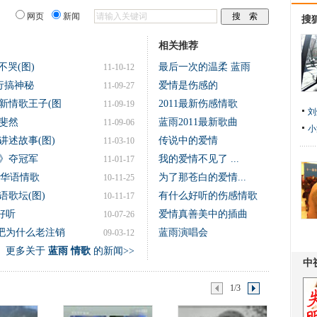
网页
新闻
搜
相关推荐
不哭(图)
最后一次的温柔 蓝雨
11-10-12
行搞神秘
爱情是伤感的
11-09-27
新情歌王子(图
2011最新伤感情歌
11-09-19
刘
斐然
蓝雨2011最新歌曲
11-09-06
小
讲述故事(图)
传说中的爱情
11-03-10
年》夺冠军
我的爱情不见了 ...
11-01-17
大华语情歌
为了那苍白的爱情...
10-11-25
歌坛(图)
有什么好听的伤感情歌
10-11-17
好听
爱情真善美中的插曲
10-07-26
吧为什么老注销
蓝雨演唱会
09-03-12
更多关于
蓝雨 情歌
的新闻>>
1/3