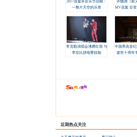
2017混凝草音乐节回顾：
许魏洲《那
一整片天空的乐章
MV花絮 百
溢
李克勤演唱会沸腾红馆 与
中国男高音纪
李玟比拼电臀技能
逝世十周年
近期热点关注