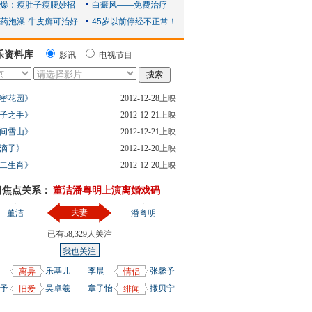
乐资料库
影讯
电视节目
密花园》
2012-12-28上映
子之手》
2012-12-21上映
间雪山》
2012-12-21上映
滴子》
2012-12-20上映
二生肖》
2012-12-20上映
日焦点关系：
董洁潘粤明上演离婚戏码
夫妻
董洁
潘粤明
已有
58,329
人关注
我也关注
乐基儿
李晨
张馨予
离异
情侣
予
吴卓羲
章子怡
撒贝宁
旧爱
绯闻