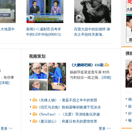
:大地震中
新闻1+1:遏制官员考评
百团大战中的彭德怀:身
中的GDP冲动(090813)
先士卒扭转关家垴..
搜
视频策划
《大鹏嘚吧嘚》416期
生
杨丽萍提菜篮逛车展 时尚
，有些事
与村姑仅一线之隔…
[详细]
[详细]
揭
《先锋人物》：黄磊不惑之年中的智慧
娱
《综艺马后炮》陈柏霖曝初吻属于范冰冰
好
《NewFace》：《北爱》导演续集玩穿越
曝
《夏日甜心》：和夏日有关的爱情世界
更多 >>
更多 >>