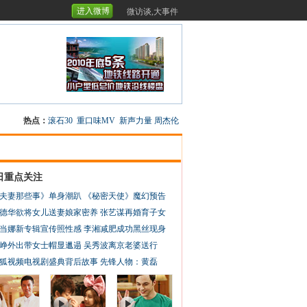
进入微博
微访谈,大事件
热点：
滚石30
重口味MV
新声力量
周杰伦
日重点关注
夫妻那些事》单身潮趴
《秘密天使》魔幻预告
德华欲将女儿送妻娘家密养
张艺谋再婚育子女
当娜新专辑宣传照性感
李湘减肥成功黑丝现身
峥外出带女士帽显邋遢
吴秀波离京老婆送行
狐视频电视剧盛典背后故事
先锋人物：黄磊