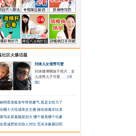
狐社区火爆话题
刘涛儿女清秀可爱
刘涛微博晒孩子照片，女
儿清秀儿子可爱……
[详
细]
秘明星老板发年终奖豪气 真是太给力了
乐圈十大性感美女主播 柳岩侯佩岑比美
莱坞女星素颜差别大 哪个最美哪个坑爹
女星减肥前后惊人对比 范冰冰象腿旧照