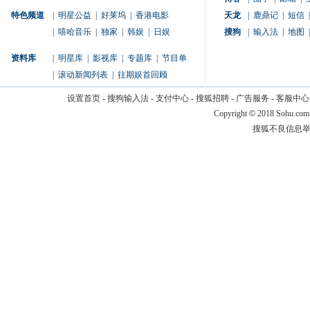
特色频道
|
明星公益
|
好莱坞
|
香港电影
天龙
|
鹿鼎记
|
短信
|
|
嘻哈音乐
|
独家
|
韩娱
|
日娱
搜狗
|
输入法
|
地图
|
资料库
|
明星库
|
影视库
|
专题库
|
节目单
|
滚动新闻列表
|
往期娱首回顾
设置首页
-
搜狗输入法
-
支付中心
-
搜狐招聘
-
广告服务
-
客服中心
Copyright
©
2018 Sohu.com
搜狐不良信息