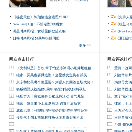
《秘密天使》陈翔情迷金素恩YURA
《先锋人
NewFace张俪：不怕定型“物质女”
《综艺马
明星时尚周报：女明星的欲望衣橱
《NewF
日韩时尚周报
好莱坞街拍周报
《夏日甜
更多 >>
网友点击排行
网友评论排行
1
1
《比利林恩》首映 章子怡范冰冰冯小刚捧场红毯
董卿：这两
2
2
独家：买菜也要拗造型！金星携女逛街有派头
刘德华新片
3
3
京东和奶茶哪个更重要？刘强东的回答全场大笑！
为救母女俩
4
4
杨威晒照庆祝结婚8周年 杨阳洋轻抚妈妈孕肚
刘德华扮邋
5
5
艳压群芳！唐嫣修身长裙现身活动 仙气儿足
章子怡斥港
6
6
独家：姚晨带小土豆逛商场 购置产后新衣
律师：于正
7
7
成都风味！张靓颖冯轲曝婚纱照 吃串串打麻将
王力宏否认
8
8
接地气！阔太熊黛林打扮休闲逛街买厕所泵
王刚自曝7
9
9
台媒:40
马蓉离婚后，砸1000万人民币给媒体要求删掉这照片
10
10
甜到腻！黄晓明上海庆生 Baby挺孕肚送蛋糕
陈冠希：假