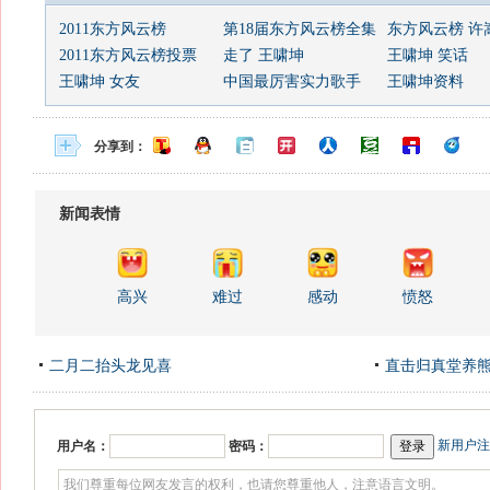
2011东方风云榜
第18届东方风云榜全集
东方风云榜 许
2011东方风云榜投票
走了 王啸坤
王啸坤 笑话
王啸坤 女友
中国最厉害实力歌手
王啸坤资料
分享到：
新闻表情
高兴
难过
感动
愤怒
二月二抬头龙见喜
直击归真堂养
新用户注
用户名：
密码：