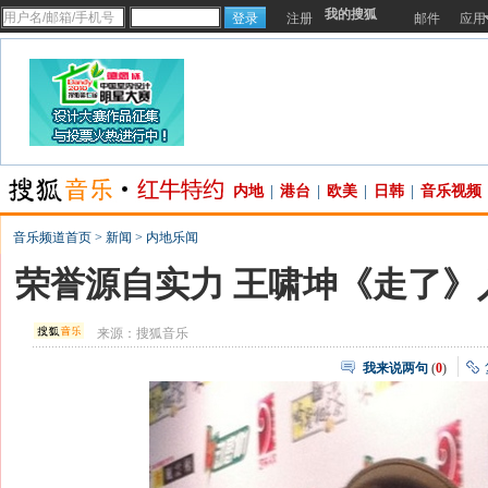
我的搜狐
注册
邮件
应用
内地
|
港台
|
欧美
|
日韩
|
音乐视频
音乐频道首页
>
新闻
>
内地乐闻
荣誉源自实力 王啸坤《走了》
来源：
搜狐音乐
我来说两句
(
0
)