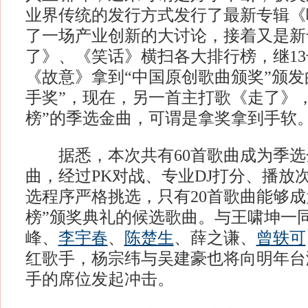
业界传统的发行方式发行了最新专辑《
了一场产业创新的大讨论，接着又是新
了》、《笑话》横扫各大排行榜，继1
《故意》拿到“中国原创歌曲颁奖”颁发
手奖”，现在，另一首主打歌《走了》
榜”的季选金曲，可谓是拿奖拿到手软
据悉，本次共有60首歌曲成为季选
曲，经过PK对战、专业DJ打分、播放
选程序严格挑选，只有20首歌曲能够成
榜”颁奖典礼的候选歌曲。与王啸坤一
峰、
李宇春
、
陈楚生
、薛之谦、
曾轶可
红歌手，杨宗纬与吴建豪也将向明年台
手的席位发起冲击。