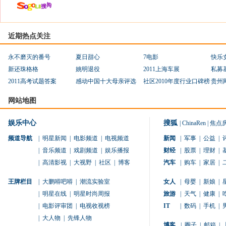
近期热点关注
永不磨灭的番号
夏日甜心
7电影
快乐
新还珠格格
姚明退役
2011上海车展
私募
2011高考试题答案
感动中国十大母亲评选
社区2010年度行业口碑榜
贵州
网站地图
娱乐中心
搜狐
|
ChinaRen
|
焦点
频道导航
|
明星新闻
|
电影频道
|
电视频道
新闻
|
军事
|
公益
|
|
音乐频道
|
戏剧频道
|
娱乐播报
财经
|
股票
|
理财
|
|
高清影视
|
大视野
|
社区
|
博客
汽车
|
购车
|
家居
|
王牌栏目
|
大鹏嘚吧嘚
|
潮流实验室
女人
|
母婴
|
新娘
|
|
明星在线
|
明星时尚周报
旅游
|
天气
|
健康
|
|
电影评审团
|
电视收视榜
IT
|
数码
|
手机
|
|
大人物
|
先锋人物
博客
|
圈子
|
邮箱
|