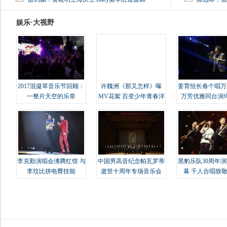
娱乐·大视野
2017混凝草音乐节回顾：
许魏洲《那又怎样》曝
姜育恒长春个唱万
一整片天空的乐章
MV花絮 百变少年青春洋
万芳优雅同台演
溢
李克勤演唱会沸腾红馆 与
中国男高音纪念帕瓦罗蒂
黑豹乐队30周年
李玟比拼电臀技能
逝世十周年专场音乐会
幕 千人合唱致