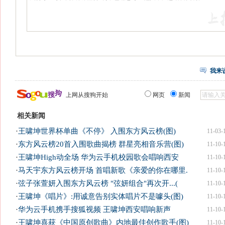
我来
上网从搜狗开始
网页
新闻
相关新闻
·
王啸坤世界杯单曲《不停》 入围东方风云榜(图)
11-03-
·
东方风云榜20首入围歌曲揭榜 群星亮相音乐营(图)
11-10-
·
王啸坤High动全场 华为云手机校园歌会唱响西安
11-10-
·
马天宇东方风云榜开场 首唱新歌《亲爱的你在哪里.
11-10-
·
弦子张萱妍入围东方风云榜 "弦妍组合"再次开...(
11-10-
·
王啸坤《唱片》:用诚意告别实体唱片不是噱头(图)
11-10-
·
华为云手机携手搜狐视频 王啸坤西安唱响新声
11-10-
·
王啸坤喜获《中国原创歌曲》内地最佳创作歌手(图)
11-10-