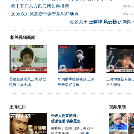
·
第十五届东方风云榜如何投票
09-03-
·
2009东方风云榜季选音乐时间地点
09-11-
更多关于
王啸坤 风云榜
的新闻>
相关视频新闻
吴建豪献唱风云榜 劲歌
华为携手搜狐视频 王啸
王啸坤发新专辑 
热舞引爆全场
坤分享好音乐
不为赚钱
王牌栏目
视频策划
先锋人物黄晓明：
感谢低潮 偶像重生
黄晓明开始意识到，有些事
情需要改变。……
[详细]