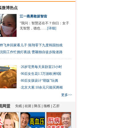
狐微博热点
江一燕勇敢拔智齿
“我问：智慧还在不？你曰：女子
无智慧，德也……
[详细]
烨飞奔回家看儿子
·
陈翔零下九度韩国拍戏
沈阳工作忙挑灯夜战
·
曹颖独自徒步险迷路
·
20岁宅男每天呆卧室23小时
·
90后女生花1.5万游欧洲9国
·
80后女孩设计“萌版”玩偶
·
北京大葱:10余元只能买两根
更多>>