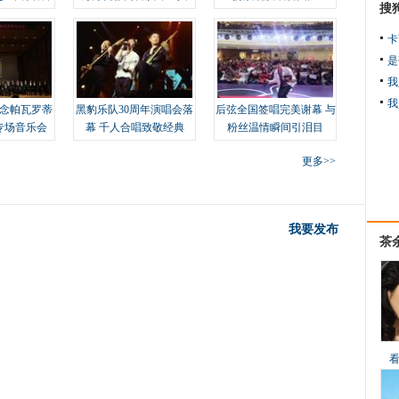
搜
卡
是
我
我
念帕瓦罗蒂
黑豹乐队30周年演唱会落
后弦全国签唱完美谢幕 与
专场音乐会
幕 千人合唱致敬经典
粉丝温情瞬间引泪目
更多>>
我要发布
茶