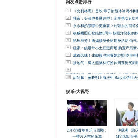
网友点击排行
1
《比利林恩》首映 章子怡范冰冰冯小刚
2
独家：买菜也要拗造型！金星携女逛街
3
京东和奶茶哪个更重要？刘强东的回答
4
杨威晒照庆祝结婚8周年 杨阳洋轻抚妈
5
艳压群芳！唐嫣修身长裙现身活动 仙气
6
独家：姚晨带小土豆逛商场 购置产后新
7
成都风味！张靓颖冯轲曝婚纱照 吃串串
8
接地气！阔太熊黛林打扮休闲逛街买厕
9
马蓉离婚后，砸1000万人民币给媒体要求删
10
甜到腻！黄晓明上海庆生 Baby挺孕肚送
娱乐·大视野
2017混凝草音乐节回顾：
许魏洲《那
一整片天空的乐章
MV花絮 百