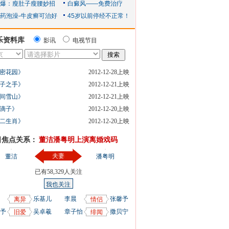
乐资料库
影讯
电视节目
密花园》
2012-12-28上映
子之手》
2012-12-21上映
间雪山》
2012-12-21上映
滴子》
2012-12-20上映
二生肖》
2012-12-20上映
日焦点关系：
董洁潘粤明上演离婚戏码
夫妻
董洁
潘粤明
已有
58,329
人关注
我也关注
乐基儿
李晨
张馨予
离异
情侣
予
吴卓羲
章子怡
撒贝宁
旧爱
绯闻