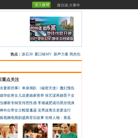
进入微博
微访谈,大事件
热点：
滚石30
重口味MV
新声力量
周杰伦
日重点关注
夫妻那些事》单身潮趴
《秘密天使》魔幻预告
德华欲将女儿送妻娘家密养
张艺谋再婚育子女
当娜新专辑宣传照性感
李湘减肥成功黑丝现身
峥外出带女士帽显邋遢
吴秀波离京老婆送行
狐视频电视剧盛典背后故事
先锋人物：黄磊