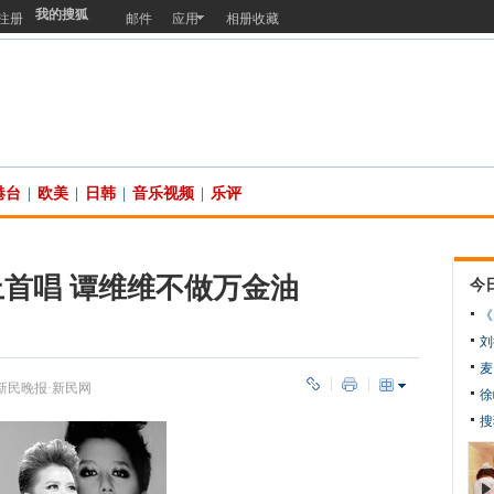
我的搜狐
注册
邮件
应用
相册收藏
港台
|
欧美
|
日韩
|
音乐视频
|
乐评
首唱 谭维维不做万金油
今
《
刘
麦
新民晚报·新民网
徐
搜