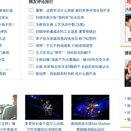
网友评论排行
1
捧场红毯
董卿：这两年没什么突破 激烈竞争环境令我不安
2
有派头
刘德华新片扮“犀利哥”街头狂奔
3
全场大笑！
为救母女俩 人艺演员中数刀(图)
4
妈孕肚
刘德华扮邋遢农民工太逼真 遭警察驱赶
5
儿足
章子怡斥港媒歧视内地演员 称刁钻势利
6
衣
律师：于正不构成侵权 只能道德谴责
7
打麻将
王力宏否认“辱华”：别给歌词扣帽子
搜
8
所泵
王刚自曝7成家产为古董藏品：睡180年历史古床
9
台媒:40岁林志玲冷冻9颗卵子 全副武装怕被认出
掉这照片
10
蛋糕
陈冠希：假如我有时光机 也什么都不改
揭
娱
好
曝
又怎样》曝
姜育恒长春个唱万人合唱
泰国摇滚天团Slot Machine
变少年青春洋
万芳优雅同台演绎经典
携旗舰演唱会回归