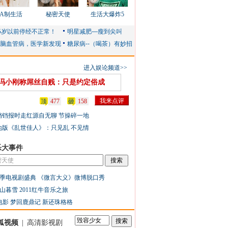
AA制生活
秘密天使
生活大爆炸5
进入娱论频道>>
冯小刚称屌丝自贱：只是约定俗成
顶
477
砸
158
铛铛报时走红源自无聊 节操碎一地
地版《乱世佳人》：只见乱 不见情
乐大事件
季电视剧盛典
《微言大义》微博脱口秀
山暮雪
2011红牛音乐之旅
电影
梦回鹿鼎记
新还珠格格
狐视频
|
高清影视剧