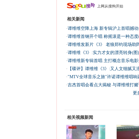
上网从搜狗开始
相关新闻
·
谭维维空降上海 新专辑沪上首唱撼动全
·
谭维维首钢开个唱 称摇滚是一种态度(
·
谭维维发新片《3》 老狼郑钧现场助
·
谭维维《3》:实力才女的漂亮转身(图
·
谭维维新专辑首唱 主打概念音乐电影秀
·
【碟评】谭维维《3》:又人文细腻又浪
·
"MTV全球音乐之旅"许诺谭维维唱响
·
吉杰首唱会看点大揭秘 与谭维维打赌
更
相关视频新闻