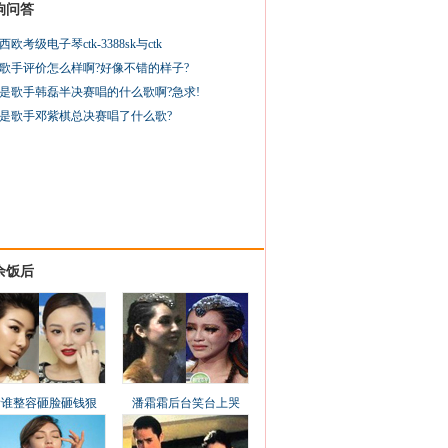
狗问答
西欧考级电子琴ctk-3388sk与ctk
歌手评价怎么样啊?好像不错的样子?
是歌手韩磊半决赛唱的什么歌啊?急求!
是歌手邓紫棋总决赛唱了什么歌?
余饭后
看谁整容砸脸砸钱狠
潘霜霜后台笑台上哭