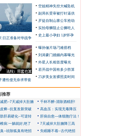
空姐精神失控大喊坠机
副局长受审被打针逼供
歹徒自制山寨公车抢劫
实拍母狮阻止公狮吃人
史上最小孕妇 1岁怀孕
家:日正准备对华战争
曝孙俪片场刁难搭档
刘涛豪门婚姻内幕曝光
外星人长相首度曝光
若开战中国有多少胜算
25岁美女发裸照卖时间
子遭性侵无奈求带套
彩推荐