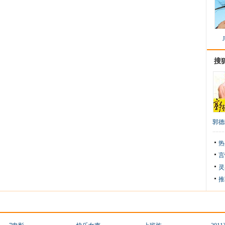
搜
郭德
热
言
灵
推