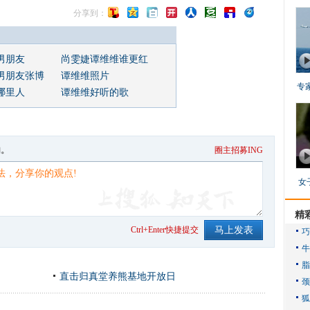
分享到：
男朋友
尚雯婕谭维维谁更红
男朋友张博
谭维维照片
专
哪里人
谭维维好听的歌
句。
圈主招募ING
女
精
Ctrl+Enter快捷提交
直击归真堂养熊基地开放日