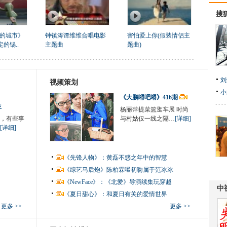
搜
的城市》
钟镇涛谭维维合唱电影
害怕爱上你(假装情侣主
定的锡..
主题曲
题曲)
刘
视频策划
小
《大鹏嘚吧嘚》416期
生
杨丽萍提菜篮逛车展 时尚
，有些事
与村姑仅一线之隔…
[详细]
[详细]
《先锋人物》：黄磊不惑之年中的智慧
《综艺马后炮》陈柏霖曝初吻属于范冰冰
《NewFace》：《北爱》导演续集玩穿越
《夏日甜心》：和夏日有关的爱情世界
更多 >>
更多 >>