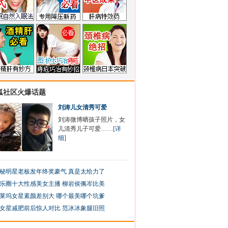
狐社区火爆话题
刘涛儿女清秀可爱
刘涛微博晒孩子照片，女
儿清秀儿子可爱……
[详
细]
秘明星老板发年终奖豪气 真是太给力了
乐圈十大性感美女主播 柳岩侯佩岑比美
莱坞女星素颜差别大 哪个最美哪个坑爹
女星减肥前后惊人对比 范冰冰象腿旧照