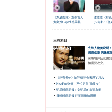
《东成西就》造型雷人
谭维维《彩色
黄奕扮Gaga性感露乳
("7电影"《坚
王牌栏目
先锋人物黄晓明：
感谢低潮 偶像重
黄晓明开始意识到
情需要改变。……
《秘密天使》陈翔情迷金素恩YURA
NewFace张俪：不怕定型“物质女”
明星时尚周报：女明星的欲望衣橱
日韩时尚周报
好莱坞街拍周报