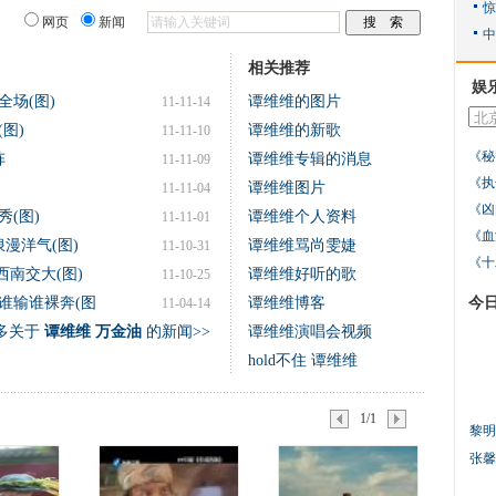
网页
新闻
相关推荐
娱
场(图)
谭维维的图片
11-11-14
图)
谭维维的新歌
11-11-10
《秘
阵
谭维维专辑的消息
11-11-09
《执
)
谭维维图片
11-11-04
《凶
(图)
谭维维个人资料
11-11-01
《血
漫洋气(图)
谭维维骂尚雯婕
11-10-31
《十
西南交大(图)
谭维维好听的歌
11-10-25
谁输谁裸奔(图
谭维维博客
今
11-04-14
多关于
谭维维 万金油
的新闻>>
谭维维演唱会视频
hold不住 谭维维
1/1
黎明
张馨