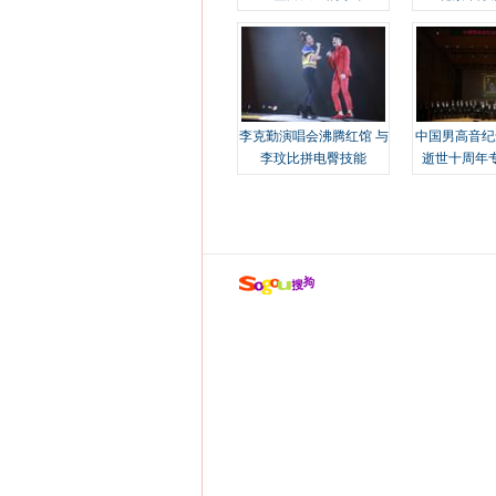
溢
李克勤演唱会沸腾红馆 与
中国男高音纪
李玟比拼电臀技能
逝世十周年