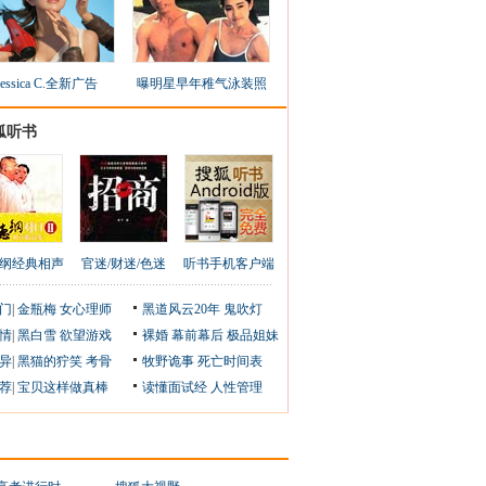
Jessica C.全新广告
曝明星早年稚气泳装照
狐听书
纲经典相声
官迷/财迷/色迷
听书手机客户端
门
|
金瓶梅
女心理师
黑道风云20年
鬼吹灯
情
|
黑白雪
欲望游戏
裸婚
幕前幕后
极品姐妹
异
|
黑猫的狞笑
考骨
牧野诡事
死亡时间表
荐
|
宝贝这样做真棒
读懂面试经
人性管理