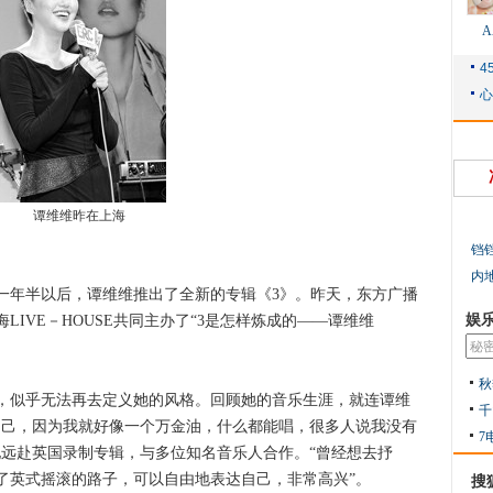
谭维维昨在上海
铛
内
年半以后，谭维维推出了全新的专辑《3》。昨天，东方广播
娱
IVE－HOUSE共同主办了“3是怎样炼成的——谭维维
秋
似乎无法再去定义她的风格。回顾她的音乐生涯，就连谭维
千
自己，因为我就好像一个万金油，什么都能唱，很多人说我没有
7
地远赴英国录制专辑，与多位知名音乐人合作。“曾经想去抒
了英式摇滚的路子，可以自由地表达自己，非常高兴”。
搜