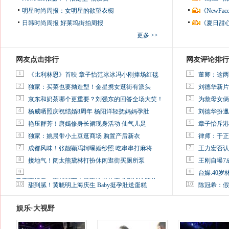
明星时尚周报：女明星的欲望衣橱
《NewF
日韩时尚周报
好莱坞街拍周报
《夏日甜
更多 >>
网友点击排行
网友评论排行
1
1
《比利林恩》首映 章子怡范冰冰冯小刚捧场红毯
董卿：这两
2
2
独家：买菜也要拗造型！金星携女逛街有派头
刘德华新片
3
3
京东和奶茶哪个更重要？刘强东的回答全场大笑！
为救母女俩
4
4
杨威晒照庆祝结婚8周年 杨阳洋轻抚妈妈孕肚
刘德华扮邋
5
5
艳压群芳！唐嫣修身长裙现身活动 仙气儿足
章子怡斥港
6
6
独家：姚晨带小土豆逛商场 购置产后新衣
律师：于正
7
7
成都风味！张靓颖冯轲曝婚纱照 吃串串打麻将
王力宏否认
8
8
接地气！阔太熊黛林打扮休闲逛街买厕所泵
王刚自曝7
9
9
台媒:40
马蓉离婚后，砸1000万人民币给媒体要求删掉这照片
10
10
甜到腻！黄晓明上海庆生 Baby挺孕肚送蛋糕
陈冠希：假
娱乐·大视野