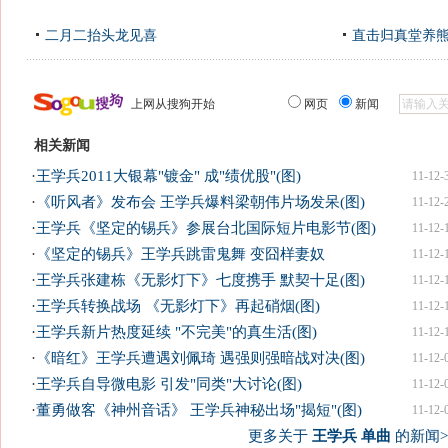
二月二抬头龙见喜
直击归真堂养
上网从搜狗开始
网页
新闻
相关新闻
·
王学兵2011大银幕"镀金" 成"绩优股"(图)
11-12-
·
《听风者》发布会 王学兵爆料梁朝伟片场发呆(图)
11-12-
·
王学兵《坚定的锡兵》参展台北国际短片电影节(图)
11-12-
·
《坚定的锡兵》王学兵跳雷鬼舞 变囧样妻奴
11-12-
·
王学兵张建栋《无影灯下》七度携手 默契十足(图)
11-12-
·
王学兵转换战场 《无影灯下》再起硝烟(图)
11-12-
·
王学兵新片热度延续 "不完美"的真生活(图)
11-12-
·
《暗红》王学兵遭遇刘佩琦 遇强则强暗战对决(图)
11-12-
·
王学兵自导微电影 引发"同类"大讨论(图)
11-12-
·
董勇做客《神州音话》 王学兵神秘出场"揭短"(图)
11-12-
更多关于
王学兵 单曲
的新闻>