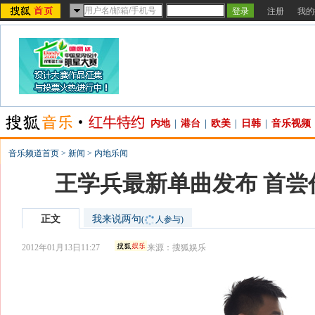
注册
我的
内地
|
港台
|
欧美
|
日韩
|
音乐视频
音乐频道首页
>
新闻
>
内地乐闻
王学兵最新单曲发布 首尝
正文
我来说两句
(
人参与)
2012年01月13日11:27
来源：
搜狐娱乐