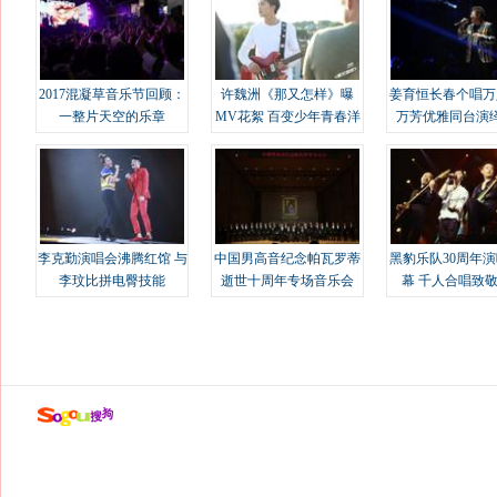
2017混凝草音乐节回顾：
许魏洲《那又怎样》曝
姜育恒长春个唱万
一整片天空的乐章
MV花絮 百变少年青春洋
万芳优雅同台演
溢
李克勤演唱会沸腾红馆 与
中国男高音纪念帕瓦罗蒂
黑豹乐队30周年
李玟比拼电臀技能
逝世十周年专场音乐会
幕 千人合唱致