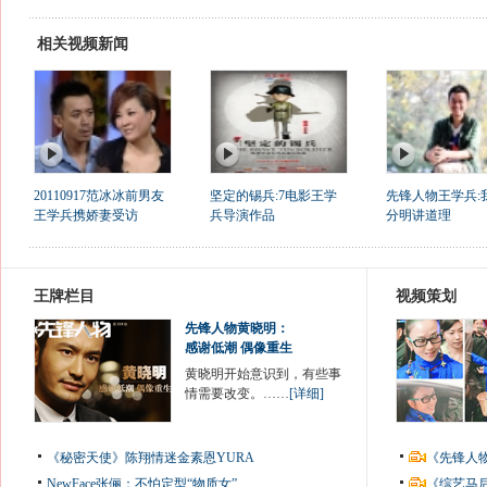
相关视频新闻
20110917范冰冰前男友
坚定的锡兵:7电影王学
先锋人物王学兵:
王学兵携娇妻受访
兵导演作品
分明讲道理
王牌栏目
视频策划
先锋人物黄晓明：
感谢低潮 偶像重生
黄晓明开始意识到，有些事
情需要改变。……
[详细]
《秘密天使》陈翔情迷金素恩YURA
《先锋人
NewFace张俪：不怕定型“物质女”
《综艺马