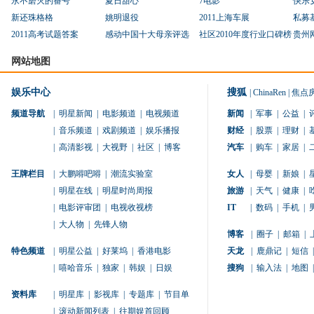
永不磨灭的番号
夏日甜心
7电影
快乐
新还珠格格
姚明退役
2011上海车展
私募
2011高考试题答案
感动中国十大母亲评选
社区2010年度行业口碑榜
贵州
网站地图
娱乐中心
搜狐
|
ChinaRen
|
焦点
频道导航
|
明星新闻
|
电影频道
|
电视频道
新闻
|
军事
|
公益
|
|
音乐频道
|
戏剧频道
|
娱乐播报
财经
|
股票
|
理财
|
|
高清影视
|
大视野
|
社区
|
博客
汽车
|
购车
|
家居
|
王牌栏目
|
大鹏嘚吧嘚
|
潮流实验室
女人
|
母婴
|
新娘
|
|
明星在线
|
明星时尚周报
旅游
|
天气
|
健康
|
|
电影评审团
|
电视收视榜
IT
|
数码
|
手机
|
|
大人物
|
先锋人物
博客
|
圈子
|
邮箱
|
特色频道
|
明星公益
|
好莱坞
|
香港电影
天龙
|
鹿鼎记
|
短信
|
|
嘻哈音乐
|
独家
|
韩娱
|
日娱
搜狗
|
输入法
|
地图
|
资料库
|
明星库
|
影视库
|
专题库
|
节目单
|
滚动新闻列表
|
往期娱首回顾