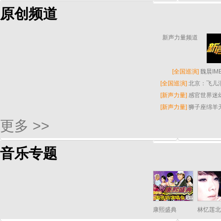
原创频道
新声力量频道
[
全国巡演
]
魏晨I
[
全国巡演
]
北京：飞儿
[
新声力量
]
感官世界迷
[
新声力量
]
狮子座绵羊
更多 >>
音乐专题
康熙盛典
林忆莲北