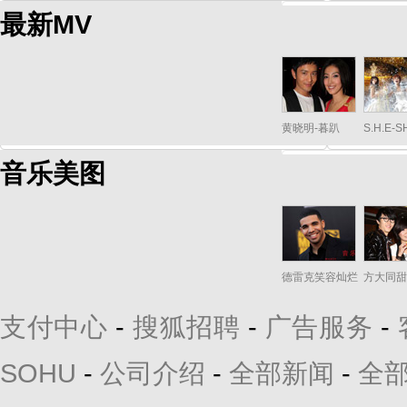
最新MV
黄晓明-暮趴
S.H.E-
音乐美图
德雷克笑容灿烂
方大同甜
支付中心
-
搜狐招聘
-
广告服务
-
SOHU
-
公司介绍
-
全部新闻
-
全