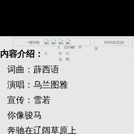
一键转帖
MSN或QQ好
友
内容介绍：
词曲：薜西语
演唱：乌兰图雅
宣传：雪若
你像骏马
奔驰在辽阔草原上