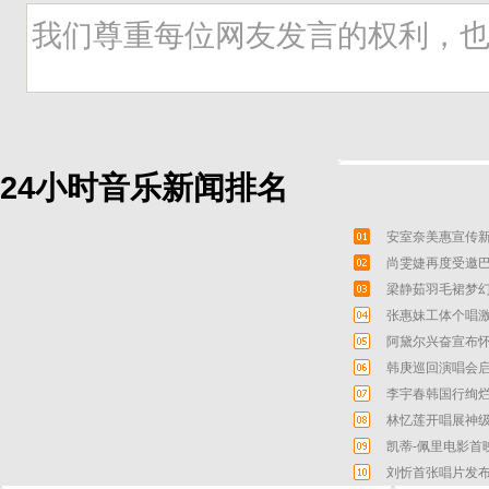
24小时音乐新闻排名
安室奈美惠宣传新
尚雯婕再度受邀巴
梁静茹羽毛裙梦幻
张惠妹工体个唱激
阿黛尔兴奋宣布怀
韩庚巡回演唱会启
李宇春韩国行绚烂
林忆莲开唱展神级
凯蒂-佩里电影首
刘忻首张唱片发布