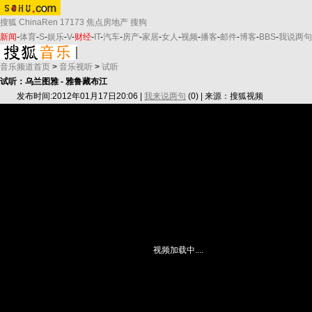
搜狐
ChinaRen
17173
焦点房地产
搜狗
新闻
-
体育
-
S
-
娱乐
-
V
-
财经
-
IT
-
汽车
-
房产
-
家居
-
女人
-
视频
-
播客
-
邮件
-
博客
-
BBS
-
我说两句
音乐频道首页
>
音乐视听
>
试听
试听：乌兰图雅 - 雅鲁藏布江
发布时间:2012年01月17日20:06 |
我来说两句
(
0
) | 来源：搜狐视频
视频加载中....