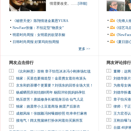
情需要改变。……
[详细]
《秘密天使》陈翔情迷金素恩YURA
《先锋人
NewFace张俪：不怕定型“物质女”
《综艺马
明星时尚周报：女明星的欲望衣橱
《NewF
日韩时尚周报
好莱坞街拍周报
《夏日甜
更多 >>
网友点击排行
网友评论排行
1
1
《比利林恩》首映 章子怡范冰冰冯小刚捧场红毯
董卿：这两
2
2
独家：买菜也要拗造型！金星携女逛街有派头
刘德华新片
3
3
京东和奶茶哪个更重要？刘强东的回答全场大笑！
为救母女俩
4
4
杨威晒照庆祝结婚8周年 杨阳洋轻抚妈妈孕肚
刘德华扮邋
5
5
艳压群芳！唐嫣修身长裙现身活动 仙气儿足
章子怡斥港
6
6
独家：姚晨带小土豆逛商场 购置产后新衣
律师：于正
7
7
成都风味！张靓颖冯轲曝婚纱照 吃串串打麻将
王力宏否认
8
8
接地气！阔太熊黛林打扮休闲逛街买厕所泵
王刚自曝7
9
9
台媒:40