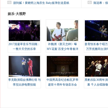
马蓉离婚后，砸1000万人民币给媒体要求删掉这照片
10
10
甜到腻！黄晓明上海庆生 Baby挺孕肚送蛋糕
陈冠希：假
娱乐·大视野
2017混凝草音乐节回顾：
许魏洲《那又怎样》曝
姜育恒长春个唱万
一整片天空的乐章
MV花絮 百变少年青春洋
万芳优雅同台演
溢
李克勤演唱会沸腾红馆 与
中国男高音纪念帕瓦罗蒂
黑豹乐队30周年
李玟比拼电臀技能
逝世十周年专场音乐会
幕 千人合唱致