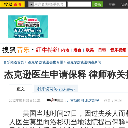
注册
我的
内地
|
港台
|
欧美
|
日韩
|
音乐视频
音乐频道首页
>
迈克尔·杰克逊去世专题
>
迈克尔杰克逊病逝新闻
杰克逊医生申请保释 律师称关
正文
我来说两句
(
人参与)
2012年01月31日15:21
来源：
北方新闻网-北方新报
作者：王 琳
美国当地时间27日，因过失杀人而获
人医生莫里向洛杉矶当地法院提出保释