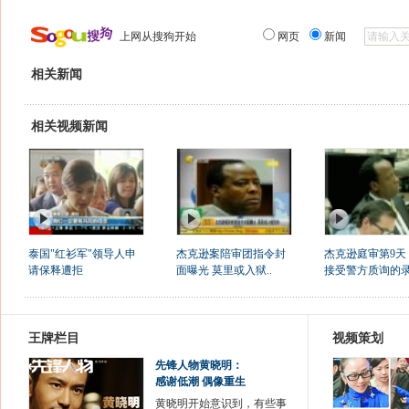
上网从搜狗开始
网页
新闻
相关新闻
相关视频新闻
泰国"红衫军"领导人申
杰克逊案陪审团指令封
杰克逊庭审第9天
请保释遭拒
面曝光 莫里或入狱..
接受警方质询的录音
王牌栏目
视频策划
先锋人物黄晓明：
感谢低潮 偶像重生
黄晓明开始意识到，有些事