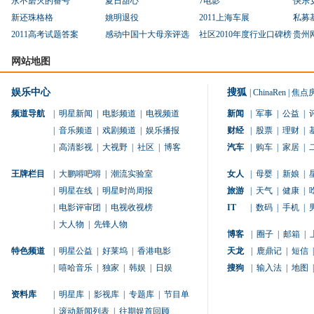
永不磨灭的番号
夏日甜心
7电影
快乐
新还珠格格
姚明退役
2011上海车展
私募
2011高考试题答案
感动中国十大母亲评选
社区2010年度行业口碑榜
贵州
网站地图
娱乐中心
搜狐
|
ChinaRen
|
焦点
频道导航
|
明星新闻
|
电影频道
|
电视频道
新闻
|
军事
|
公益
|
|
音乐频道
|
戏剧频道
|
娱乐播报
财经
|
股票
|
理财
|
|
高清影视
|
大视野
|
社区
|
博客
汽车
|
购车
|
家居
|
王牌栏目
|
大鹏嘚吧嘚
|
潮流实验室
女人
|
母婴
|
新娘
|
|
明星在线
|
明星时尚周报
旅游
|
天气
|
健康
|
|
电影评审团
|
电视收视榜
IT
|
数码
|
手机
|
|
大人物
|
先锋人物
博客
|
圈子
|
邮箱
|
特色频道
|
明星公益
|
好莱坞
|
香港电影
天龙
|
鹿鼎记
|
短信
|
|
嘻哈音乐
|
独家
|
韩娱
|
日娱
搜狗
|
输入法
|
地图
|
资料库
|
明星库
|
影视库
|
专题库
|
节目单
|
滚动新闻列表
|
往期娱首回顾