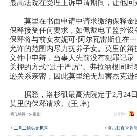
最高法院在受理上诉申请期间，让他回
莫里在书面申请中请求缴纳保释金回
保释接受任何要求，如佩戴电子监控设
保释将与前女友妮可·阿尔瓦雷斯住在
允许的范围内尽力抚养子女。莫里的辩
文件中申辩，当事人先前没有犯罪记录
关押的方式“过于严厉”。弗拉纳根同时
逊关系亲密，因此莫里绝无加害杰克逊
据悉，洛杉矶最高法院定于2月24日
莫里的保释请求。(王 琳)
(责任编辑：朱童曼)
分享到：
二月二抬头龙见喜
直击归真堂养