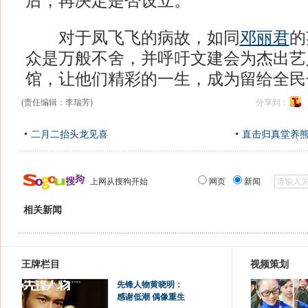
后，再决定是否设立。
对于凤飞飞的病故，如同
邓丽君
的
众是万般不舍，并呼吁文建会为杰出艺
馆，让他们精彩的一生，成为留给全民
(责任编辑：李瑞芳)
分享到：
二月二抬头龙见喜
直击归真堂养
上网从搜狗开始
网页
新闻
相关新闻
王牌栏目
视频策划
先锋人物黄晓明：
感谢低潮 偶像重生