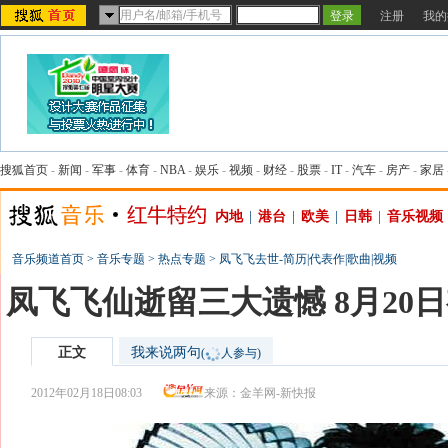
注册
我的
搜狐首页
-
新闻
-
军事
-
体育
-
NBA
-
娱乐
-
视频
-
财经
-
股票
-
IT
-
汽车
-
房产
-
家居
内地
|
港台
|
欧美
|
日韩
|
音乐视频
音乐频道首页
>
音乐专题
>
热点专题
>
凤飞飞去世-简历|代表作|歌曲|视频
凤飞飞仙逝留三大遗憾 8月20
正文
我来说两句
(
人参与)
2012年02月18日08:03
来源：
金羊网-新快报