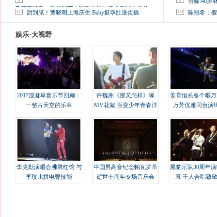
台媒:40
马蓉离婚后，砸1000万人民币给媒体要求删掉这照片
10
10
甜到腻！黄晓明上海庆生 Baby挺孕肚送蛋糕
陈冠希：假
娱乐·大视野
2017混凝草音乐节回顾：
许魏洲《那又怎样》曝
姜育恒长春个唱万
一整片天空的乐章
MV花絮 百变少年青春洋
万芳优雅同台演
溢
李克勤演唱会沸腾红馆 与
中国男高音纪念帕瓦罗蒂
黑豹乐队30周年
李玟比拼电臀技能
逝世十周年专场音乐会
幕 千人合唱致