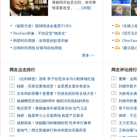
黄晓明开始意识到，有些事
情需要改变。……
[详细]
《秘密天使》陈翔情迷金素恩YURA
《先锋人
NewFace张俪：不怕定型“物质女”
《综艺马
明星时尚周报：女明星的欲望衣橱
《NewF
日韩时尚周报
好莱坞街拍周报
《夏日甜
更多 >>
网友点击排行
网友评论排行
1
1
《比利林恩》首映 章子怡范冰冰冯小刚捧场红毯
董卿：这两
2
2
独家：买菜也要拗造型！金星携女逛街有派头
刘德华新片
3
3
京东和奶茶哪个更重要？刘强东的回答全场大笑！
为救母女俩
4
4
杨威晒照庆祝结婚8周年 杨阳洋轻抚妈妈孕肚
刘德华扮邋
5
5
艳压群芳！唐嫣修身长裙现身活动 仙气儿足
章子怡斥港
6
6
独家：姚晨带小土豆逛商场 购置产后新衣
律师：于正
7
7
成都风味！张靓颖冯轲曝婚纱照 吃串串打麻将
王力宏否认
8
8
接地气！阔太熊黛林打扮休闲逛街买厕所泵
王刚自曝7
9
9