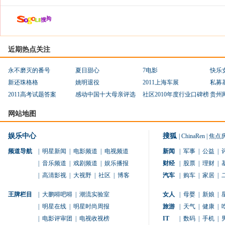
近期热点关注
永不磨灭的番号
夏日甜心
7电影
快乐
新还珠格格
姚明退役
2011上海车展
私募
2011高考试题答案
感动中国十大母亲评选
社区2010年度行业口碑榜
贵州
网站地图
娱乐中心
搜狐
|
ChinaRen
|
焦点
频道导航
|
明星新闻
|
电影频道
|
电视频道
新闻
|
军事
|
公益
|
|
音乐频道
|
戏剧频道
|
娱乐播报
财经
|
股票
|
理财
|
|
高清影视
|
大视野
|
社区
|
博客
汽车
|
购车
|
家居
|
王牌栏目
|
大鹏嘚吧嘚
|
潮流实验室
女人
|
母婴
|
新娘
|
|
明星在线
|
明星时尚周报
旅游
|
天气
|
健康
|
|
电影评审团
|
电视收视榜
IT
|
数码
|
手机
|