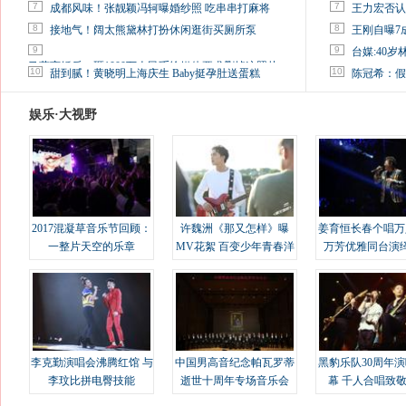
7
7
成都风味！张靓颖冯轲曝婚纱照 吃串串打麻将
王力宏否认
8
8
接地气！阔太熊黛林打扮休闲逛街买厕所泵
王刚自曝7
9
9
台媒:40
马蓉离婚后，砸1000万人民币给媒体要求删掉这照片
10
10
甜到腻！黄晓明上海庆生 Baby挺孕肚送蛋糕
陈冠希：假
娱乐·大视野
2017混凝草音乐节回顾：
许魏洲《那又怎样》曝
姜育恒长春个唱万
一整片天空的乐章
MV花絮 百变少年青春洋
万芳优雅同台演
溢
李克勤演唱会沸腾红馆 与
中国男高音纪念帕瓦罗蒂
黑豹乐队30周年
李玟比拼电臀技能
逝世十周年专场音乐会
幕 千人合唱致