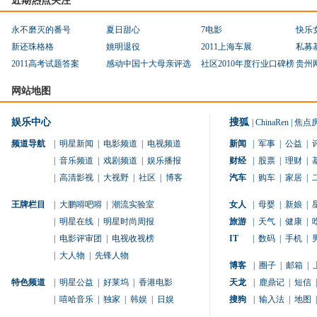
近期热点关注
永不磨灭的番号
夏日甜心
7电影
快乐
新还珠格格
姚明退役
2011上海车展
私募
2011高考试题答案
感动中国十大母亲评选
社区2010年度行业口碑榜
贵州
网站地图
娱乐中心
搜狐
|
ChinaRen
|
焦点
频道导航
|
明星新闻
|
电影频道
|
电视频道
新闻
|
军事
|
公益
|
|
音乐频道
|
戏剧频道
|
娱乐播报
财经
|
股票
|
理财
|
|
高清影视
|
大视野
|
社区
|
博客
汽车
|
购车
|
家居
|
王牌栏目
|
大鹏嘚吧嘚
|
潮流实验室
女人
|
母婴
|
新娘
|
|
明星在线
|
明星时尚周报
旅游
|
天气
|
健康
|
|
电影评审团
|
电视收视榜
IT
|
数码
|
手机
|
|
大人物
|
先锋人物
博客
|
圈子
|
邮箱
|
特色频道
|
明星公益
|
好莱坞
|
香港电影
天龙
|
鹿鼎记
|
短信
|
|
嘻哈音乐
|
独家
|
韩娱
|
日娱
搜狗
|
输入法
|
地图
|