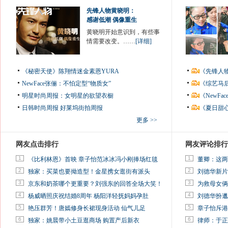
先锋人物黄晓明：
感谢低潮 偶像重生
黄晓明开始意识到，有些事
情需要改变。……
[详细]
《秘密天使》陈翔情迷金素恩YURA
《先锋人
NewFace张俪：不怕定型“物质女”
《综艺马
明星时尚周报：女明星的欲望衣橱
《NewF
日韩时尚周报
好莱坞街拍周报
《夏日甜
更多 >>
网友点击排行
网友评论排行
1
1
《比利林恩》首映 章子怡范冰冰冯小刚捧场红毯
董卿：这两
2
2
独家：买菜也要拗造型！金星携女逛街有派头
刘德华新片
3
3
京东和奶茶哪个更重要？刘强东的回答全场大笑！
为救母女俩
4
4
杨威晒照庆祝结婚8周年 杨阳洋轻抚妈妈孕肚
刘德华扮邋
5
5
艳压群芳！唐嫣修身长裙现身活动 仙气儿足
章子怡斥港
6
6
独家：姚晨带小土豆逛商场 购置产后新衣
律师：于正