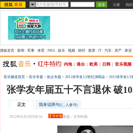
注册
我的
搜狐首页
-
新闻
-
军事
-
体育
-
NBA
-
娱乐
-
视频
-
财经
-
股票
-
IT
-
汽车
-
房产
-
家居
内地
|
港台
|
欧美
|
日韩
|
音乐视频
音乐频道首页
>
音乐专题
>
热点专题
>
2011张学友1/2世纪演唱会
>
2011张学友1
张学友年届五十不言退休 破1
正文
我来说两句
(
人参与)
2012年02月20日08:54
来源：
京华时报