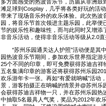
多方面感受的热波音乐节，历届从非洲鼓
滩足球到Cosplay，几乎将各类好玩的
带来了现场音乐外的欢乐体验。此次热波
园，将音乐节首次领进主题乐园，此举便
节的娱乐性和趣味性，而与此同时又增添
非音乐活动，使得非音乐活动等级从2.0直接
“苏州乐园通关达人护照”活动便是其中
园热波音乐节期间，参加欢乐世界指定游
25个不同的印章，即可免费获得苏迪吉祥
五名集满印章的游客还将获得苏州乐园20
欢乐游年卡一张。再如“有爱就呐喊”活动，
景，游客拍摄正在呐喊的情景并@苏州乐
会获得苏迪吉祥物一只，并在苏州乐园热
中抽取5名最具人气奖，奖品为2012年欢