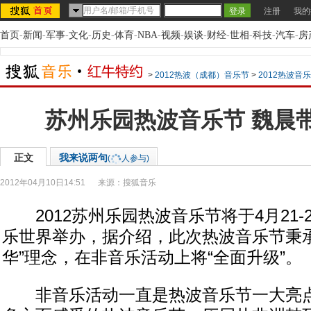
注册
我的
首页
-
新闻
-
军事
-
文化
-
历史
-
体育
-
NBA
-
视频
-
娱谈
-
财经
-
世相
-
科技
-
汽车
-
房
>
2012热波（成都）音乐节
>
2012热波音
苏州乐园热波音乐节 魏晨
正文
我来说两句
(
人参与)
2012年04月10日14:51
来源：
搜狐音乐
2012苏州乐园热波音乐节将于4月21-
乐世界举办，据介绍，此次热波音乐节秉承
华”理念，在非音乐活动上将“全面升级”。
非音乐活动一直是热波音乐节一大亮点