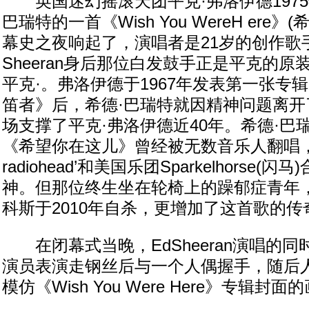
英国迷幻摇滚天团平克·弗洛伊德1975
巴瑞特的一首《Wish You WereH ere
幕史之夜响起了，演唱者是21岁的创作歌手E 
Sheeran身后那位白发鼓手正是平克的原
平克·。弗洛伊德于1967年发表第一张专
笛者》后，希德·巴瑞特就因精神问题离开
场支撑了平克·弗洛伊德近40年。希德·巴瑞
《希望你在这儿》曾经被无数音乐人翻唱，
radiohead’和美国乐团Sparkelhorse
神。但那位终生坐在轮椅上的躁郁症青年，‘
科斯于2010年自杀，更增加了这首歌的传
在闭幕式当晚，EdSheeran演唱的
演员表演走钢丝后与一个人偶握手，随后
模仿《Wish You Were Here》专辑封面