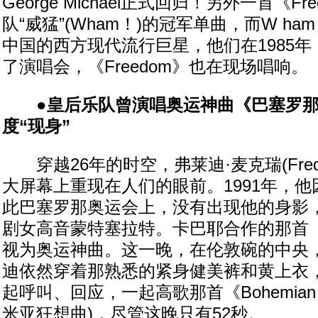
George Michael正式回归！另外一首《F
队“威猛”(Wham！)的冠军单曲，而W h
中国的西方现代流行巨星，他们在1985
了演唱会，《Freedom》也在现场唱响。
●皇后乐队曾演唱奥运神曲《巴塞罗那
度“现身”
穿越26年的时空，弗莱迪·麦克瑞(Freddie
大屏幕上重现在人们的眼前。1991年，
此巴塞罗那奥运会上，没有出现他的身影
剧女高音蒙特塞拉特。卡巴耶合作的那首
视为奥运神曲。这一晚，在伦敦碗的中央
迪依然穿着那熟悉的紧身健美裤和黄上衣，
起呼叫、回应，一起高歌那首《Bohemian R
米亚狂想曲)，尽管这晚只有52秒。