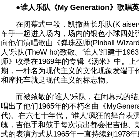
●谁人乐队《My Generation》歌唱
在闭幕式中段，凯撒酋长乐队(K aiserC h
车手一起进入场内，场内的银色小球四处
向他们演唱歌曲《弹珠巫师(Pinball Wiza
人’乐队(TheW ho)致敬。‘谁人’组建于1
师》收录在1969年的专辑《汤米》中。上
期，一种名为现代主义的文化现象发端于
和摩托车就是现代主义的标志物。
而被致敬的‘谁人’乐队，在闭幕式的结
唱出了他们1965年的不朽名曲《MyGenera
代)。在六七十年代，‘谁人’疯狂的舞台表
魄，吉他手和鼓手每次演出都会把吉他、
式的表演方式从1965年一直持续到1978