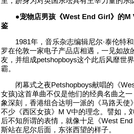
里，跻身为对英国乐坛具有主宰力量的乐
●宠物店男孩《West End Girl》的
鉴
1981年，音乐杂志编辑尼尔·泰伦特和
罗在伦敦一家电子产品店相遇，一见如故
友，并组成petshopboys这个此后风靡世
霸。
闭幕式之夜Petshopboys献唱的《West E
女孩)这首单曲不仅是他们的经典名曲之一
象深刻，香港组合达明一派的《马路天使
不少《西区女孩》M V中的理念。譬如，
后不知所谓的表情，就像十足《West End 
斯站在尼尔后面，东张西望的样子。