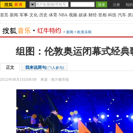
注册
我的
首页
-
新闻
-
军事
-
文化
-
历史
-
体育
-
NBA
-
视频
-
娱谈
-
财经
-
世相
-
科技
-
汽车
-
房
>
新闻
>
欧美乐闻
组图：伦敦奥运闭幕式经典
正文
我来说两句
(
人参与)
2012年08月15日08:09
来源：
南方都市报