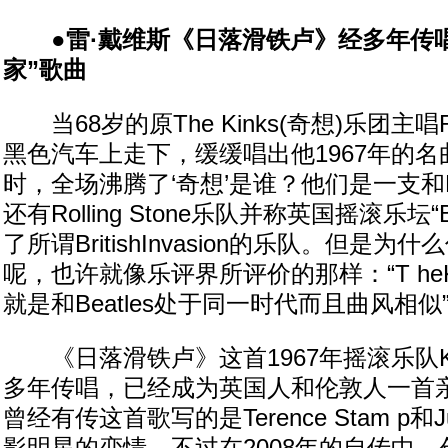
●雷·戴维斯《日落滑铁卢》经多年传唱
家”歌曲
当68岁的原The Kinks(奇想)乐团主唱Ra
黑色汽车上走下，缓缓唱出他1967年的
时，全场沸腾了‘奇想’是谁？他们是一支和Beat
还有Rolling Stone乐队并称英国摇滚乐坛“
了所谓BritishInvasion的乐队。但是
呢，也许就像乐评界所评价的那样：“T heK
就是和Beatles处于同一时代而且曲风相似
《日落滑铁卢》这首1967年摇滚乐队K 
多年传唱，已经成为英国人和伦敦人一首亲
曾经有传这首歌写的是Terence Stam p和Jul