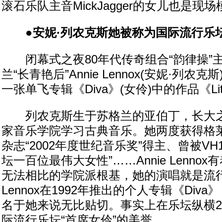
滚石乐队主音MickJagger的女儿也是现
●安妮·列农克斯她被称为国际流行乐坛
闭幕式之夜80年代传奇组合“韵律操”主
兰“长青艳后”Annie Lennox(安妮·列农克
一张单飞专辑《Diva》(女伶)中的作品《Littl
列农克斯生于苏格兰的亚伯丁，长大之
家音乐学院学习古典音乐。她两度获得格
杂志“2002年度世纪音乐奖”得主、曾被VH
坛一百位最伟大女性”……Annie Lenno
无法相比的学院派根基，她的演唱就是流行化
Lennox在1992年推出的个人专辑《Div
名于她来说无比贴切。事实上在乐坛纵横2
际流行乐坛“首席女伶”的美誉。