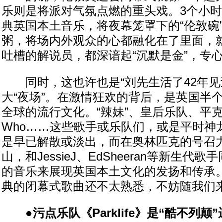
乐则是将派对气氛点燃的重头戏。3个小
典英国本土音乐，将夜幕笼罩下的“伦敦碗
粥，将场内外观众的心都融化在了里面，就
吐槽的解说员，都深谙起“沉默是金”，专
同时，这也许也是“刘先生活了42年见
大“夜场”。在激情狂欢的背后，是英国半
全球的流行文化。“辣妹”、皇后乐队、平克
Who……这些歌手或乐队们，或是平时神
是早已解散或淡出，而在奥林匹克的号召
山，和JessieJ、EdSheeran等新生代
的音乐来展现英国本土文化的发扬和传承
典的闭幕式歌曲还不太熟悉，不妨随我们
●污点乐队《Parklife》是“酷不列颠