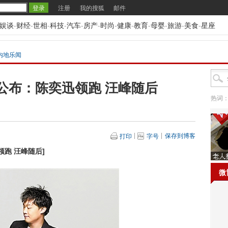
注册
我的搜狐
邮件
娱谈
-
财经
-
世相
-
科技
-
汽车
-
房产
-
时尚
-
健康
-
教育
-
母婴
-
旅游
-
美食
-
星座
内地乐闻
公布：陈奕迅领跑 汪峰随后
热词
保存到博客
打印
字号
领跑 汪峰随后
]
微