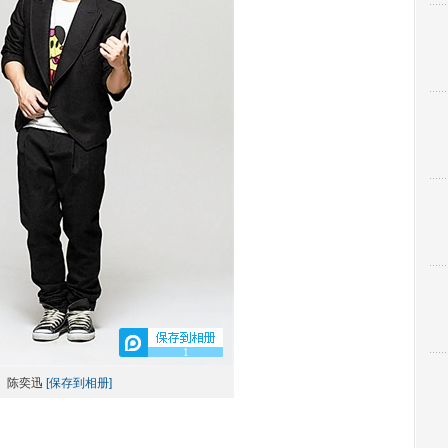
1
陈奕迅
[保存到相册]