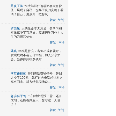
足夜王涛
恒大与拜仁这场比赛太有价
值，展现了自己，也终于真刀真枪下看
清了自己，更成为一把标尺…
转发
|
评论
罗崇敏
人的生命本无意义，是学习和
实践赋予了它意义。应该把学习作为人
生的习惯和信仰。
转发
|
评论
陆琪
幸福是什么？当你功成名就时，
发现成功不会让你幸福，和人分享才
会。当你赚到很多钱时…
转发
|
评论
李英俊律师
哥们充话费输错号，替别
人交了100元，就打过去电话想让对方
充点回来。对方特郁闷地说…
转发
|
评论
急诊科于莺
出门时发现没下雪，还有
太阳，还能看到蓝天，惊呼这一天值
了！
转发
|
评论