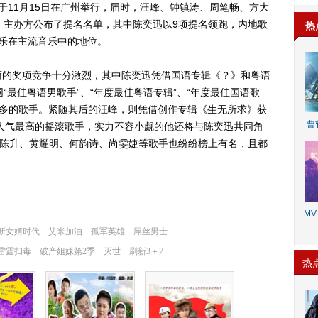
于11月15日在广州举行，届时，汪峰、钟镇涛、周笔畅、方大
，主办方公布了提名名单，其中陈奕迅以9项提名领跑，内地歌
热
乐在主流音乐中的地位。
的奖项竞争十分激烈，其中陈奕迅凭借国语专辑《？》和粤语
n》，共入围“最佳粤语男歌手”、“年度最佳粤语专辑”、“年度最佳国语歌
名最多的歌手。紧随其后的汪峰，则凭借创作专辑《生无所求》获
曹
为人气最高的摇滚歌手，实力不容小觑的他还将与陈奕迅共同角
、陈升、黄耀明、何韵诗、尚雯婕等歌手也纷纷榜上有名，且都
MV:
热