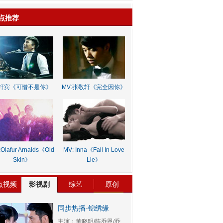
点推荐
轩宾《可惜不是你》
MV:张敬轩《完全因你》
Olafur Arnalds《Old
MV: Inna《Fall In Love
Skin》
Lie》
点视频
影视剧
综艺
原创
同步热播-锦绣缘
主演：黄晓明/陈乔恩/乔