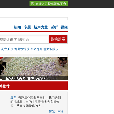
欢迎入驻搜狐媒体平台
新闻
|
专题
|
新声力量
|
试听
|
视频
：
死亡航班
饲养蜘蛛侠
夺命房间
引力双眼皮
博推荐
袁岳
当浮层化现象严重时，我们遇到
的挑战是，出的主意没有太大实操价
值，从事实际操作的人…
转发
|
评论