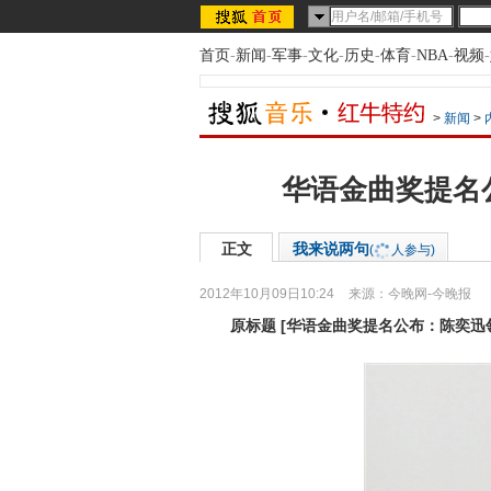
首页
-
新闻
-
军事
-
文化
-
历史
-
体育
-
NBA
-
视频
-
>
新闻
>
华语金曲奖提名
正文
我来说两句
(
人参与)
2012年10月09日10:24
来源：
今晚网-今晚报
原标题
[
华语金曲奖提名公布：陈奕迅