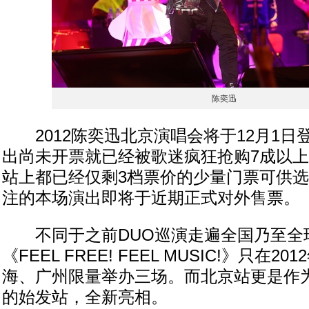
陈奕迅
2012陈奕迅北京演唱会将于12月1日
出尚未开票就已经被歌迷疯狂抢购7成以
站上都已经仅剩3档票价的少量门票可供
注的本场演出即将于近期正式对外售票。
不同于之前DUO巡演走遍全国乃至全
《FEEL FREE! FEEL MUSIC!》只在
海、广州限量举办三场。而北京站更是作
的始发站，全新亮相。