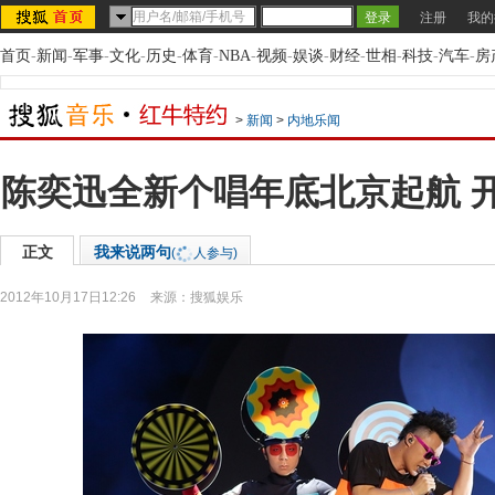
注册
我的
首页
-
新闻
-
军事
-
文化
-
历史
-
体育
-
NBA
-
视频
-
娱谈
-
财经
-
世相
-
科技
-
汽车
-
房
>
新闻
>
内地乐闻
陈奕迅全新个唱年底北京起航 
正文
我来说两句
(
人参与)
2012年10月17日12:26
来源：
搜狐娱乐