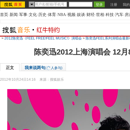
注册
我的
首页
-
新闻
-
军事
-
文化
-
历史
-
体育
-
NBA
-
视频
-
娱谈
-
财经
-
世相
-
科技
-
汽车
-
房
>
2012陈奕迅《FEEL FREE!FEEL MUSIC!》演唱会
>
陈奕迅FEEL系列演唱会最新
陈奕迅2012上海演唱会 12
正文
我来说两句
(
人参与)
2012年10月24日14:16
来源：
搜狐娱乐