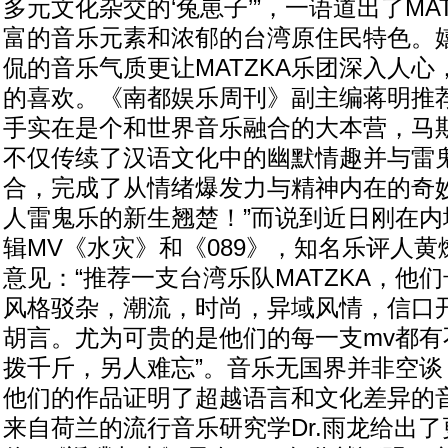
多元文化杂交的‘兔崽子’”，一语道出了MA
富的音乐元素和浓郁的台湾原住民特色。
侃的音乐气质更让MATZKA乐团深入人
的喜欢。《南都娱乐周刊》副主编蒋明推荐
手实在是个和世界音乐融合的大本营，马
不仅传续了汉语文化中的幽默情趣并与雷
合，完成了从情绪爆发力与精神内在的奇
人雷鬼乐的新生翘楚！”而说到近日刚在内
辑MV《水灾》和《089》，知名乐评人
意见：“推荐一支台湾乐队MATZKA，他
风格驳杂，潮流，时尚，异域风情，信口
胡言。尤为可贵的是他们的每一支mv都有
拨千斤，另人难忘”。音乐无国界并非空谈，
他们的作品证明了超越语言和文化差异的
来自荷兰的流行音乐研究学Dr.雨龙给出