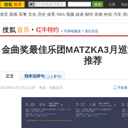
注册
我的
首页
-
新闻
-
军事
-
文化
-
历史
-
体育
-
NBA
-
视频
-
娱谈
-
财经
-
世相
-
科技
-
汽车
-
房
>
不插电频道
>
演出信息
金曲奖最佳乐团MATZKA3月
推荐
正文
我来说两句
(
人参与)
2013年02月27日11:06
来源：
搜狐音乐
手机客