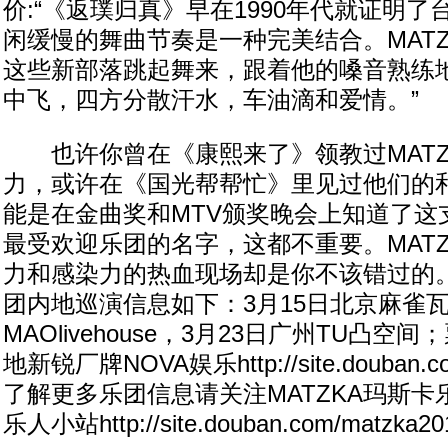
价:“《返璞归真》早在1990年代就证明
闲缓慢的舞曲节奏是一种完美结合。MAT
这些新部落跳起舞来，跟着他的嗓音熟练
中飞，四方分散汗水，车油滴和爱情。”
也许你曾在《康熙来了》领教过MATZK
力，或许在《国光帮帮忙》里见过他们的
能是在金曲奖和MTV颁奖晚会上知道了这
最受欢迎乐团的名字，这都不重要。MAT
力和感染力的热血现场却是你不该错过的。
团内地巡演信息如下：3月15日北京麻雀瓦
MAOlivehouse，3月23日广州TU凸
地新锐厂牌NOVA娱乐http://site.douban.co
了解更多乐团信息请关注MATZKA玛斯
乐人小站http://site.douban.com/matzka2