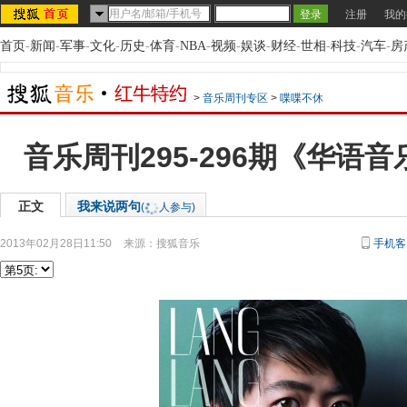
注册
我的
首页
-
新闻
-
军事
-
文化
-
历史
-
体育
-
NBA
-
视频
-
娱谈
-
财经
-
世相
-
科技
-
汽车
-
房
>
音乐周刊专区
>
喋喋不休
音乐周刊295-296期《华语
正文
我来说两句
(
人参与)
2013年02月28日11:50
来源：
搜狐音乐
手机客