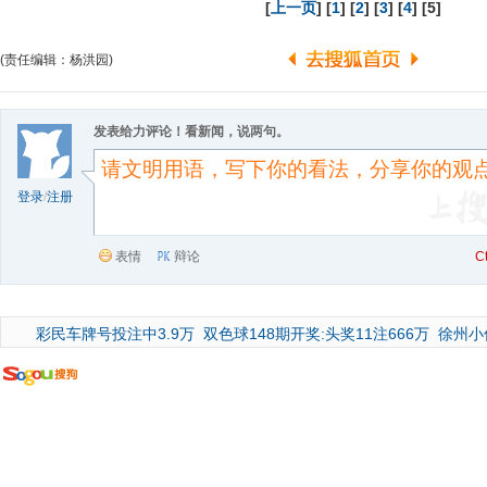
[
上一页
] [
1
] [
2
] [
3
] [
4
] [5]
(责任编辑：杨洪园)
发表给力评论！看新闻，说两句。
登录
/
注册
表情
辩论
C
彩民车牌号投注中3.9万
双色球148期开奖:头奖11注666万
徐州小