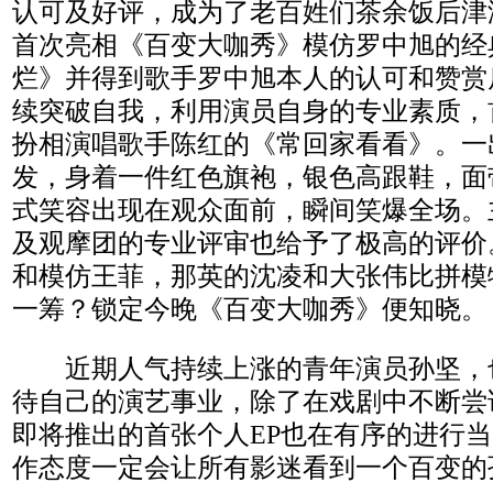
认可及好评，成为了老百姓们茶余饭后津
首次亮相《百变大咖秀》模仿罗中旭的经
烂》并得到歌手罗中旭本人的认可和赞赏
续突破自我，利用演员自身的专业素质，
扮相演唱歌手陈红的《常回家看看》。一
发，身着一件红色旗袍，银色高跟鞋，面
式笑容出现在观众面前，瞬间笑爆全场。
及观摩团的专业评审也给予了极高的评价
和模仿王菲，那英的沈凌和大张伟比拼模
一筹？锁定今晚《百变大咖秀》便知晓。
近期人气持续上涨的青年演员孙坚，
待自己的演艺事业，除了在戏剧中不断尝
即将推出的首张个人EP也在有序的进行
作态度一定会让所有影迷看到一个百变的