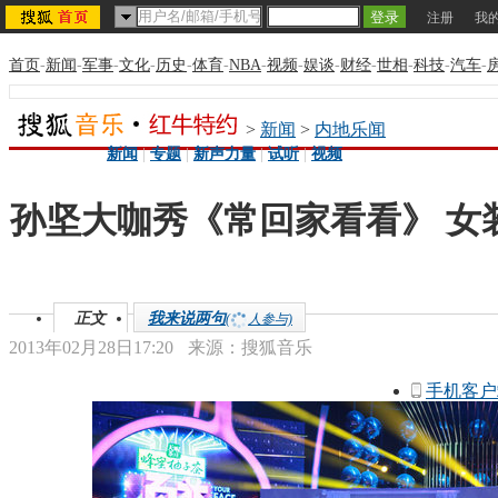
注册
我
首页
-
新闻
-
军事
-
文化
-
历史
-
体育
-
NBA
-
视频
-
娱谈
-
财经
-
世相
-
科技
-
汽车
-
>
新闻
>
内地乐闻
新闻
|
专题
|
新声力量
|
试听
|
视频
孙坚大咖秀《常回家看看》 女
正文
我来说两句
(
人参与)
2013年02月28日17:20
来源：
搜狐音乐
手机客户