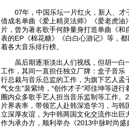
07年，中国乐坛一片红火，新人、才
借成名单曲《爱上精灵法师》《爱老虎油
片，曾为著名歌手何静量身打造单曲《和
表的EP《棉花糖》《白白心游记》等，都
着各大音乐排行榜。
虽后期逐渐淡出人们视线，但胡一白一
工作，其间一直担任独立厂牌：盒子音乐（B
行总裁与音乐总监的工作，为旗下艺人孟子焱
气女生”裴紫绮，“创作才子”邓佳坤等进
圈内众多歌手艺人担当音乐监制等工作。2
片界表率，带领艺人赴韩深造学习，与韩
立深厚友谊，为中韩两国文化交流作出巨大
作为承办方，顺利举办《2013中脉时尚