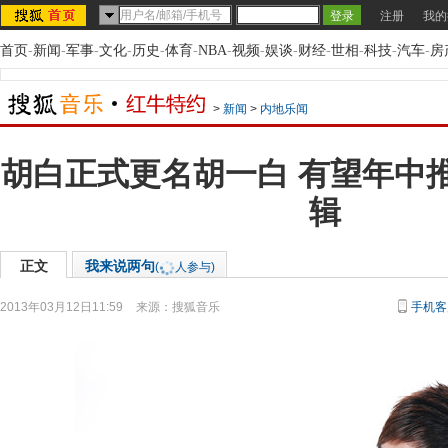
注册
我的
首页
-
新闻
-
军事
-
文化
-
历史
-
体育
-
NBA
-
视频
-
娱谈
-
财经
-
世相
-
科技
-
汽车
-
房
>
新闻
>
内地乐闻
胡白正式更名胡一白 有望年中
辑
正文
我来说两句
(
人参与)
2013年03月12日11:59
来源：
搜狐音乐
手机客