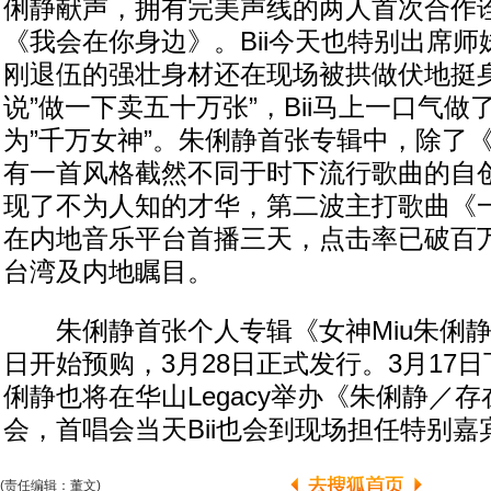
俐静献声，拥有完美声线的两人首次合作
《我会在你身边》。Bii今天也特别出席
刚退伍的强壮身材还在现场被拱做伏地挺
说”做一下卖五十万张”，Bii马上一口气做
为”千万女神”。朱俐静首张专辑中，除了
有一首风格截然不同于时下流行歌曲的自
现了不为人知的才华，第二波主打歌曲《
在内地音乐平台首播三天，点击率已破百
台湾及内地瞩目。
朱俐静首张个人专辑《女神Miu朱俐静 
日开始预购，3月28日正式发行。3月17日下午
俐静也将在华山Legacy举办《朱俐静／
会，首唱会当天Bii也会到现场担任特别嘉
(责任编辑：董文)