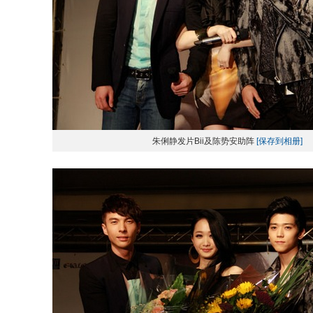
朱俐静发片Bii及陈势安助阵
[保存到相册]