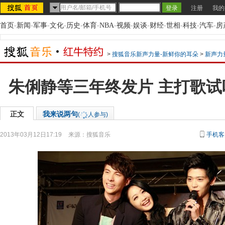
注册
我的
首页
-
新闻
-
军事
-
文化
-
历史
-
体育
-
NBA
-
视频
-
娱谈
-
财经
-
世相
-
科技
-
汽车
-
房
>
搜狐音乐新声力量-新鲜你的耳朵
>
新声力
朱俐静等三年终发片 主打歌
正文
我来说两句
(
人参与)
2013年03月12日17:19
来源：
搜狐音乐
手机客