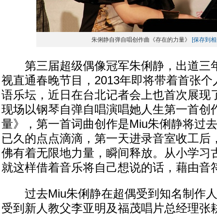
朱俐静自弹自唱创作曲《存在的力量》
[保存到相
第三届超级偶像冠军朱俐静，出道三年
视直通春晚节目，2013年即将带着首张
语乐坛，近日在台北记者会上也首次展现
现场以钢琴自弹自唱演唱她人生第一首创
量》，第一首词曲创作是Miu朱俐静将过
已久的点点滴滴，第一天进录音室收工后
佛有着无限地力量，瞬间释放。从小学习
就这样借着音乐将自己想说的话，藉由音
过去Miu朱俐静在超偶受到知名制作人
受到新人教父李亚明及福茂唱片总经理张