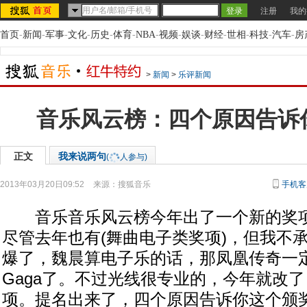
注册
我的
首页
-
新闻
-
军事
-
文化
-
历史
-
体育
-
NBA
-
视频
-
娱谈
-
财经
-
世相
-
科技
-
汽车
-
房
>
新闻
>
乐评新闻
音乐风云榜：四个原因告诉
正文
我来说两句
(
人参与)
2013年03月20日09:52
来源：
搜狐音乐
手机客
音乐音乐风云榜今年出了一个新的奖项
尽管去年也有(舞曲电子类奖项)，但我不
爆了，魏晨算电子乐的话，那凤凰传奇一定
Gaga了。不过光线很专业的，今年就改
项。提名出来了，四个原因告诉你这个颁