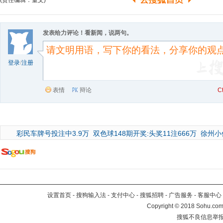
(责任编辑：董文)
发表给力评论！看新闻，说两句。
登录
/
注册
表情
辩论
C
彩民车牌号投注中3.9万
双色球148期开奖:头奖11注666万
徐州小
设置首页
-
搜狗输入法
-
支付中心
-
搜狐招聘
-
广告服务
-
客服中心
Copyright
©
2018 Sohu.com 
搜狐不良信息举