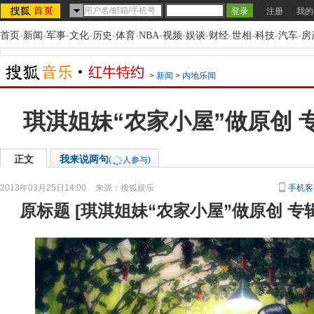
注册
我的
首页
-
新闻
-
军事
-
文化
-
历史
-
体育
-
NBA
-
视频
-
娱谈
-
财经
-
世相
-
科技
-
汽车
-
房
>
新闻
>
内地乐闻
琪淇姐妹“农家小屋”做原创 
正文
我来说两句
(
人参与)
2013年03月25日14:00
来源：
搜狐娱乐
手机客
原标题
[
琪淇姐妹“农家小屋”做原创 专