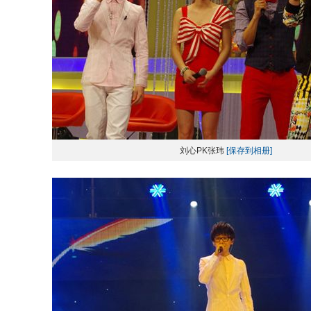
刘心PK张玮
[保存到相册]