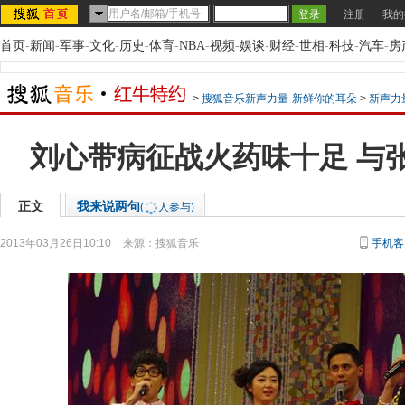
注册
我的
首页
-
新闻
-
军事
-
文化
-
历史
-
体育
-
NBA
-
视频
-
娱谈
-
财经
-
世相
-
科技
-
汽车
-
房
>
搜狐音乐新声力量-新鲜你的耳朵
>
新声力
刘心带病征战火药味十足 与
正文
我来说两句
(
人参与)
2013年03月26日10:10
来源：
搜狐音乐
手机客