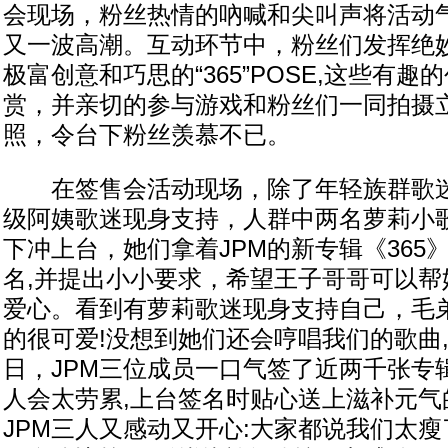
会现场，粉丝热情的吶喊和尖叫声将活动
又一波高潮。互动环节中，粉丝们发挥绝
极富创意和巧思的“365”POSE,这些有趣
赏，并亲切的参与游戏和粉丝们一同拍摄
照，令台下粉丝羡慕不已。
在签售会活动现场，除了年轻族群歌迷
级阿姨歌迷现身支持，人群中两名萝莉小
下冲上台，她们拿着JPM的新专辑《365
名,并提出小小要求，希望王子哥哥可以帮
爱心。看到有萝莉歌迷现身支持自己，毛弟
的很可爱!没想到她们还会哼唱我们的歌曲
日，JPM三位成员一口气签了近两千张专
人会太劳累,上台签名时贴心送上滋补元气
JPM三人又感动又开心:大家都说我们太