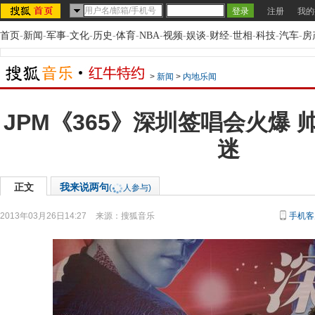
注册
我的
首页
-
新闻
-
军事
-
文化
-
历史
-
体育
-
NBA
-
视频
-
娱谈
-
财经
-
世相
-
科技
-
汽车
-
房
>
新闻
>
内地乐闻
JPM《365》深圳签唱会火爆
迷
正文
我来说两句
(
人参与)
2013年03月26日14:27
来源：
搜狐音乐
手机客