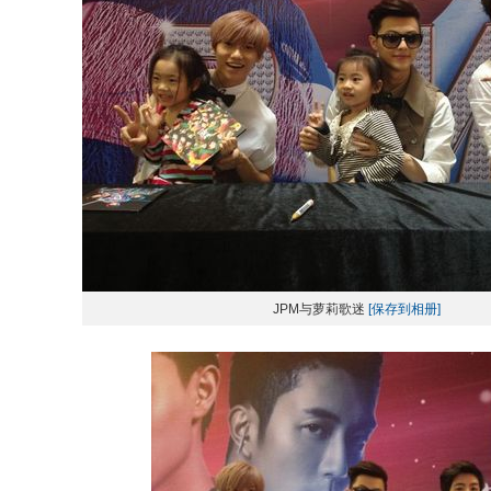
JPM与萝莉歌迷
[保存到相册]