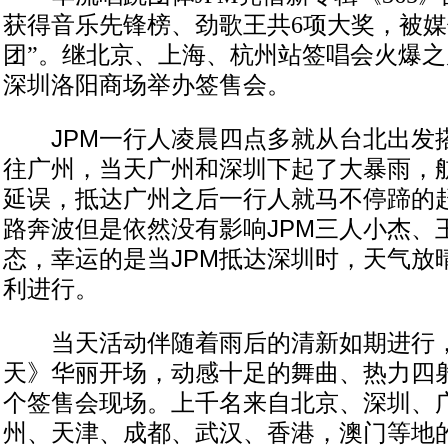
获得音乐先锋榜、劲歌王共6项大奖，被媒
团”。继北京、上海、杭州站签唱会火爆之
深圳洛阳商场举办签售会。
JPM一行人凌晨四点多就从台北出发
往广州，当天广州和深圳下起了大暴雨，
延误，抵达广州之后一行人就马不停蹄的
路奔波但是依然没有影响JPM三人小杰、
态，幸运的是当JPM抵达深圳时，天气放
利进行。
当天活动伴随着雨后的清新如期进行，J
天》华丽开场，动感十足的舞曲、热力四射
个签售会现场。上千名来自北京、深圳、
州、天津、成都、武汉、香港，澳门等地