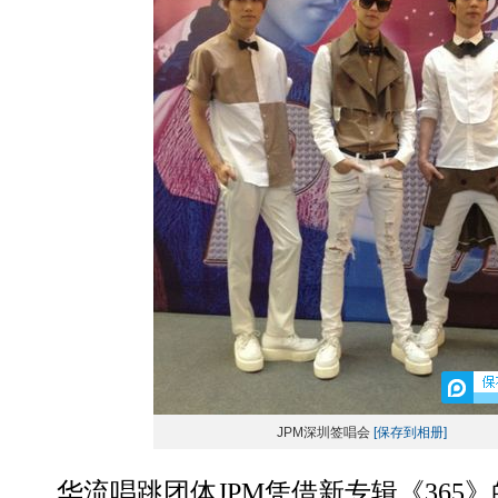
JPM深圳签唱会
[保存到相册]
华流唱跳团体JPM凭借新专辑《365》