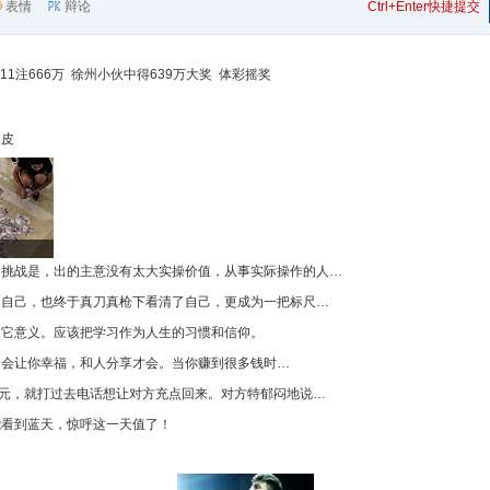
表情
辩论
Ctrl+Enter快捷提交
11注666万
徐州小伙中得639万大奖
体彩摇奖
眼皮
的挑战是，出的主意没有太大实操价值，从事实际操作的人…
了自己，也终于真刀真枪下看清了自己，更成为一把标尺…
了它意义。应该把学习作为人生的习惯和信仰。
不会让你幸福，和人分享才会。当你赚到很多钱时…
0元，就打过去电话想让对方充点回来。对方特郁闷地说…
能看到蓝天，惊呼这一天值了！