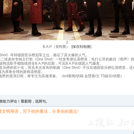
2
B.A.P（资料图）
[保存到相册]
 Shot》夺得德国音乐榜冠军之位，验证了其火爆的人气。
二张迷你专辑主打歌《One Shot》一经发售便位居榜首，先行公开的曲目《雨声
等顶级韩流歌手都陆续排在B.A.P的后面，可见B.A.P在德国人气爆发。
的前十名，而且本次发布的歌曲《One Shot》不仅在德国音乐榜位居榜首，还在美国Bil
，成为席卷全球的新韩流明星。
的巡演日程，将专注为其做准备。（bnt新闻/供稿 金慧善/文 TS娱乐/供图）
表给力评论！看新闻，说两句。