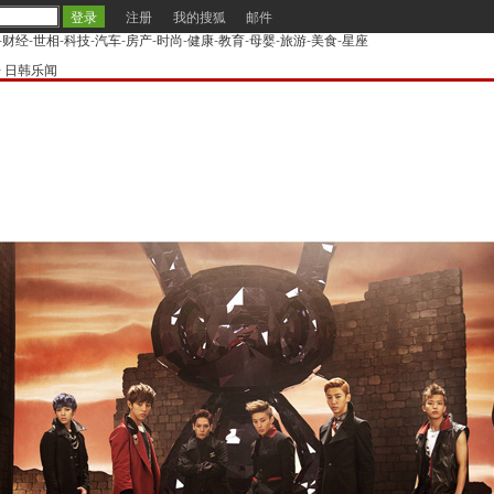
注册
我的搜狐
邮件
-
财经
-
世相
-
科技
-
汽车
-
房产
-
时尚
-
健康
-
教育
-
母婴
-
旅游
-
美食
-
星座
>
日韩乐闻