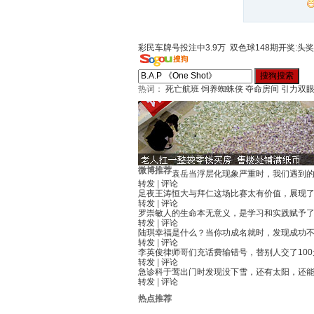
彩民车牌号投注中3.9万
双色球148期开奖:头奖
热词：
死亡航班
饲养蜘蛛侠
夺命房间
引力双
微博推荐
袁岳
当浮层化现象严重时，我们遇到
转发
|
评论
足夜王涛
恒大与拜仁这场比赛太有价值，展现
转发
|
评论
罗崇敏
人的生命本无意义，是学习和实践赋予
转发
|
评论
陆琪
幸福是什么？当你功成名就时，发现成功
转发
|
评论
李英俊律师
哥们充话费输错号，替别人交了10
转发
|
评论
急诊科于莺
出门时发现没下雪，还有太阳，还
转发
|
评论
热点推荐