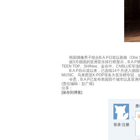
韩国偶像男子组合B.A.P日前以新曲《One
据3月德国的亚洲音乐排行榜显示，B.A.P第
TEEN TOP、SHINee、金在中、CNBLUE
B.A.P自出道以来，已连续14个月进入德国音乐榜
MUSIC、马来西亚K-POP等各大音乐榜夺冠
令悉，B.A.P已发布美国四个城市以及亚洲地带
(责任编辑：彭广烁)
分享：
[保存到博客]
发
登录
/
注册