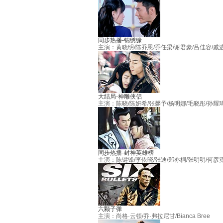
同步热播-锦绣缘
主演：黄晓明/陈乔恩/乔任梁/谢君豪/吕佳容/戚
大结局-神雕侠侣
主演：陈晓/陈妍希/张馨予/杨明娜/毛晓彤/孙耀
同步热播-封神英雄榜
主演：陈键锋/李依晓/张迪/郑亦桐/张明明/何彦
六颗子弹
主演：尚格·云顿/乔·弗拉尼甘/Bianca Bree