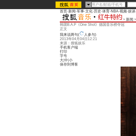
首页
-
新闻
-
军事
-
文化
-
历史
-
体育
-
NBA
-
视频
-
娱谈
>
新闻
韩团B.A.P《One Shot》德国音乐榜夺冠
正文
我来说两句
(
人参与)
2013年04月04日12:21
来源：
搜狐娱乐
手机客户端
打印
字号
大
|
中
|
小
保存到博客