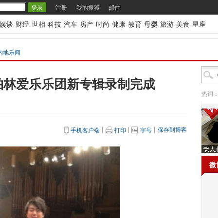
注册
我的搜狐
邮件
娱谈
-
财经
-
世相
-
科技
-
汽车
-
房产
-
时尚
-
健康
-
教育
-
母婴
-
旅游
-
美食
-
星座
内地乐闻
柏林爱乐乐团新专辑录制完成
热词
保存到博客
手机客户端
打印
字号
微