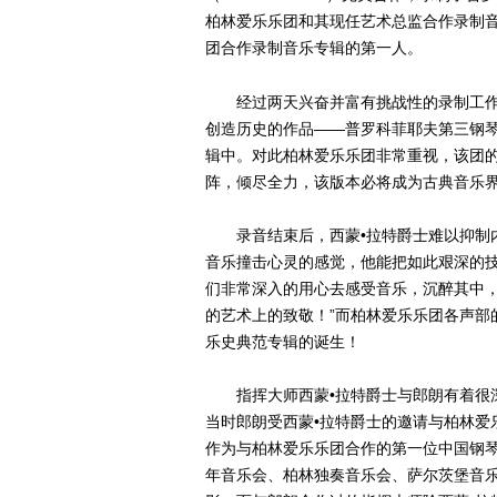
柏林爱乐乐团和其现任艺术总监合作录制
团合作录制音乐专辑的第一人。
经过两天兴奋并富有挑战性的录制工作，
创造历史的作品——普罗科菲耶夫第三钢琴
辑中。对此柏林爱乐乐团非常重视，该团
阵，倾尽全力，该版本必将成为古典音乐
录音结束后，西蒙•拉特爵士难以抑制内
音乐撞击心灵的感觉，他能把如此艰深的
们非常深入的用心去感受音乐，沉醉其中
的艺术上的致敬！”而柏林爱乐乐团各声部
乐史典范专辑的诞生！
指挥大师西蒙•拉特爵士与郎朗有着很深
当时郎朗受西蒙•拉特爵士的邀请与柏林爱
作为与柏林爱乐乐团合作的第一位中国钢
年音乐会、柏林独奏音乐会、萨尔茨堡音