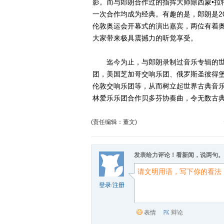
影。而与郎朗合作过的指挥大师除西蒙•拉
一次合作均成为经典。有趣的是，郎朗是20
伦敦奥运会开幕式的演出嘉宾，两位有着
大家带来极具震撼力的听觉享受。
迄今为止，与郎朗录制过音乐专辑的世
团，美国芝加哥交响乐团、俄罗斯圣彼得
伦敦交响乐团等，从而树立起世界古典音乐
林爱乐乐团合作贝多芬协奏曲，令无数古
(责任编辑：董文)
发表给力评论！看新闻，说两句。
登录
/
注册
表情
辩论