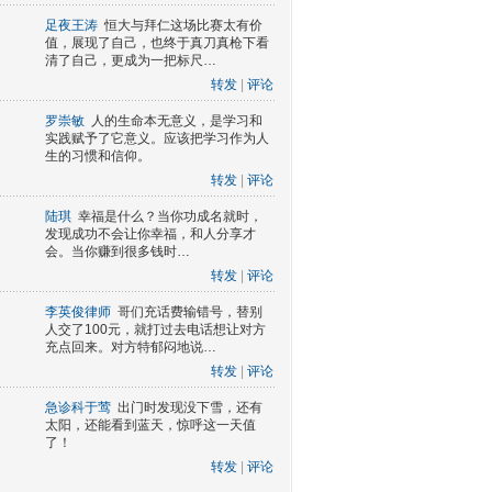
足夜王涛
恒大与拜仁这场比赛太有价
值，展现了自己，也终于真刀真枪下看
清了自己，更成为一把标尺…
转发
|
评论
罗崇敏
人的生命本无意义，是学习和
实践赋予了它意义。应该把学习作为人
生的习惯和信仰。
转发
|
评论
陆琪
幸福是什么？当你功成名就时，
发现成功不会让你幸福，和人分享才
会。当你赚到很多钱时…
转发
|
评论
李英俊律师
哥们充话费输错号，替别
人交了100元，就打过去电话想让对方
充点回来。对方特郁闷地说…
转发
|
评论
急诊科于莺
出门时发现没下雪，还有
太阳，还能看到蓝天，惊呼这一天值
了！
转发
|
评论