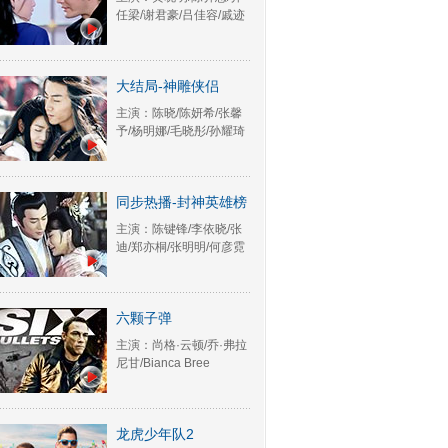
任梁/谢君豪/吕佳容/戚迹
大结局-神雕侠侣
主演：陈晓/陈妍希/张馨
予/杨明娜/毛晓彤/孙耀琦
同步热播-封神英雄榜
主演：陈键锋/李依晓/张
迪/郑亦桐/张明明/何彦霓
六颗子弹
主演：尚格·云顿/乔·弗拉
尼甘/Bianca Bree
龙虎少年队2