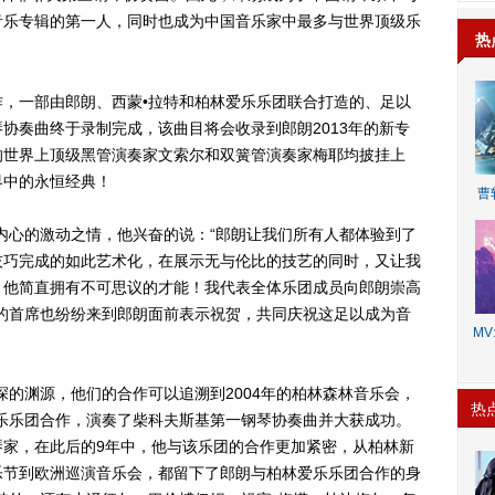
音乐专辑的第一人，同时也成为中国音乐家中最多与世界顶级乐
热
一部由郎朗、西蒙•拉特和柏林爱乐乐团联合打造的、足以
协奏曲终于录制完成，该曲目将会收录到郎朗2013年的新专
的世界上顶级黑管演奏家文索尔和双簧管演奏家梅耶均披挂上
界中的永恒经典！
曹
心的激动之情，他兴奋的说：“郎朗让我们所有人都体验到了
技巧完成的如此艺术化，在展示无与伦比的技艺的同时，又让我
，他简直拥有不可思议的才能！我代表全体乐团成员向郎朗崇高
的首席也纷纷来到郎朗面前表示祝贺，共同庆祝这足以成为音
MV:
的渊源，他们的合作可以追溯到2004年的柏林森林音乐会，
热
乐乐团合作，演奏了柴科夫斯基第一钢琴协奏曲并大获成功。
琴家，在此后的9年中，他与该乐团的合作更加紧密，从柏林新
乐节到欧洲巡演音乐会，都留下了郎朗与柏林爱乐乐团合作的身