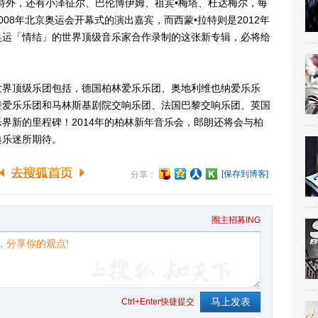
特外，还有小泽征尔、巴伦博伊姆、祖宾•梅塔、杜达梅尔，每
08年北京奥运会开幕式的演出嘉宾，而西蒙•拉特则是2012年
奥运「情结」的世界顶级音乐家合作录制的这张新专辑，必将给
界顶级乐团包括，德国柏林爱乐乐团、奥地利维也纳爱乐乐
堡爱乐乐团和马林斯基剧院交响乐团、法国巴黎交响乐团、英国
界新的里程碑！2014年的柏林新年音乐会，郎朗还将会与柏
典乐迷所期待。
[保存到博客]
分享：
圈主招募ING
Ctrl+Enter快捷提交