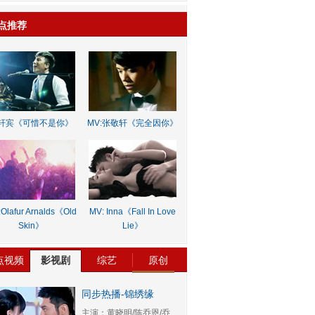
点推荐
轩宾《可惜不是你》
MV:张敬轩《完全因你》
Olafur Arnalds《Old
MV: Inna《Fall In Love
Skin》
Lie》
点视频
影视剧
综艺
原创
同步热播-锦绣缘
主演：黄晓明/陈乔恩/乔