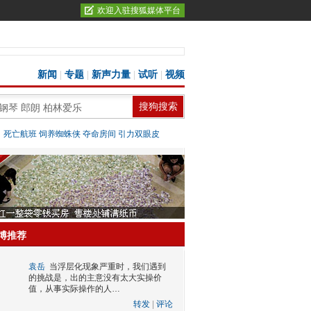
欢迎入驻搜狐媒体平台
新闻
|
专题
|
新声力量
|
试听
|
视频
：
死亡航班
饲养蜘蛛侠
夺命房间
引力双眼皮
博推荐
袁岳
当浮层化现象严重时，我们遇到
的挑战是，出的主意没有太大实操价
值，从事实际操作的人…
转发
|
评论