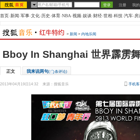
注册
我的
首页
-
新闻
-
军事
-
文化
-
历史
-
体育
-
NBA
-
视频
-
娱谈
-
财经
-
世相
-
科技
-
汽车
-
房
>
新闻
>
内地乐闻
Bboy In Shanghai 世界
正文
我来说两句
(
条评论)
2013年04月19日14:32
来源：
搜狐音乐
手机客