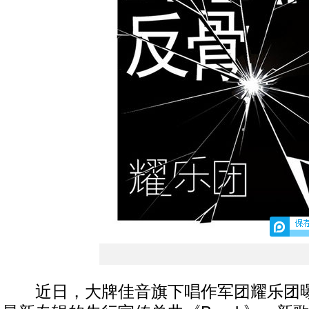
近日，大牌佳音旗下唱作军团耀乐团曝光