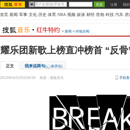
注册
我的
首页
-
新闻
-
军事
-
文化
-
历史
-
体育
-
NBA
-
视频
-
娱谈
-
财经
-
世相
-
科技
-
汽车
-
房
>
新闻
>
内地乐闻
耀乐团新歌上榜直冲榜首 “反骨
正文
我来说两句
(
条评论)
2013年04月25日09:56
来源：
搜狐音乐
手机客