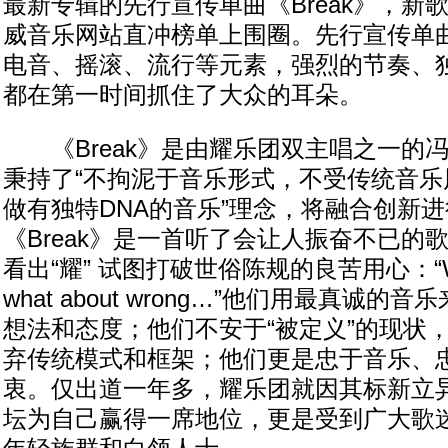
最新专辑的先行宣传单曲《Break》，新
威音乐网站直冲榜单上围圈。先行宣传单曲《
电音、摇滚、流行等元素，强烈的节奏、
都在第一时间抓住了大众的耳朵。
《Break》是由耀乐团双主唱之一的
秉持了“不拘泥于音乐形式，不受传统音乐
做有独特DNA的音乐”理念，将融合创新
《Break》是一首听了会让人振奋不已的
看出“耀” 试图打破世俗陈规的良苦用心：“What 
what about wrong…”他们用最真诚
想法和态度；他们不安于“被定义”的现状
弃传统模式和框架；他们更是忠于音乐、
衷。仅出道一年多，耀乐团就因其标新立
坛为自己赢得一席地位，更是受到广大歌