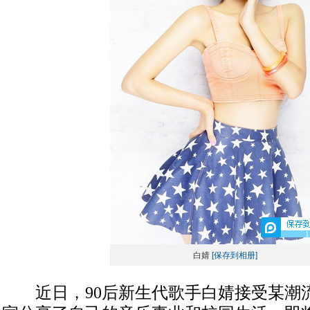
1
白婧
[保存到相册]
近日，90后新生代歌手白婧接受某潮