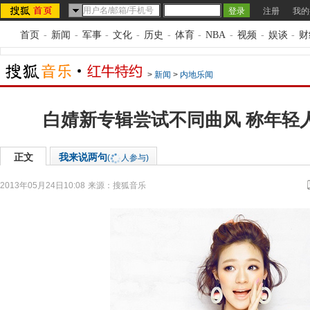
注册
我的
首页
-
新闻
-
军事
-
文化
-
历史
-
体育
-
NBA
-
视频
-
娱谈
-
财
>
新闻
>
内地乐闻
白婧新专辑尝试不同曲风 称年轻
正文
我来说两句
(
人参与)
2013年05月24日10:08
来源：
搜狐音乐