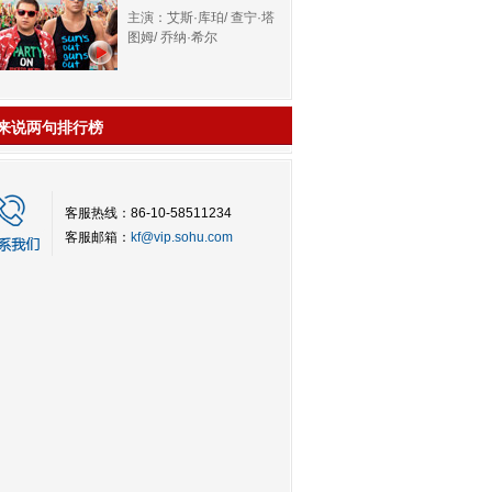
主演：艾斯·库珀/ 查宁·塔
图姆/ 乔纳·希尔
来说两句排行榜
客服热线：86-10-58511234
客服邮箱：
kf@vip.sohu.com