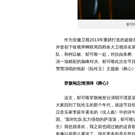
郁可
作为安徽卫视2013年重磅打造的超级音
并曾创下收视率蝉联周四档各大卫视排名
队，和柯以敏、郁可唯一起，对抗由朱桦
演一场精彩的巅峰对决。郁可唯此次在节
莺莺演唱的电影《阮玲玉》主题曲《葬心》
穿旗袍忘情演绎《葬心》
这次，郁可唯穿旗袍登台演唱可谓是该
大家回到了阮玲玉的那个年代，就连节目
汉音乐家李延年著名的《佳人曲》中的诗句
国。”面对红队实力强劲的萨顶顶，郁可唯
生》我也很喜欢，我之前也唱过她的这首
有像以前那么紧张了。现在更多的是在想自