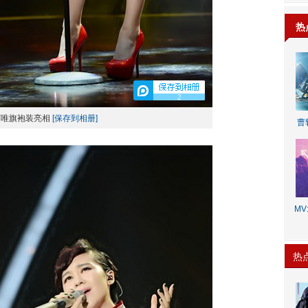
热
2
可唯旗袍装亮相
[保存到相册]
曹
MV:
热