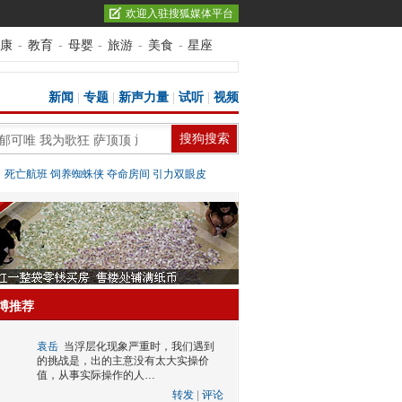
欢迎入驻搜狐媒体平台
康
-
教育
-
母婴
-
旅游
-
美食
-
星座
新闻
|
专题
|
新声力量
|
试听
|
视频
：
死亡航班
饲养蜘蛛侠
夺命房间
引力双眼皮
博推荐
袁岳
当浮层化现象严重时，我们遇到
的挑战是，出的主意没有太大实操价
值，从事实际操作的人…
转发
|
评论