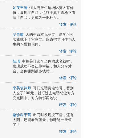
足夜王涛
恒大与拜仁这场比赛太有价
值，展现了自己，也终于真刀真枪下看
清了自己，更成为一把标尺…
转发
|
评论
罗崇敏
人的生命本无意义，是学习和
实践赋予了它意义。应该把学习作为人
生的习惯和信仰。
转发
|
评论
陆琪
幸福是什么？当你功成名就时，
发现成功不会让你幸福，和人分享才
会。当你赚到很多钱时…
转发
|
评论
李英俊律师
哥们充话费输错号，替别
人交了100元，就打过去电话想让对方
充点回来。对方特郁闷地说…
转发
|
评论
急诊科于莺
出门时发现没下雪，还有
太阳，还能看到蓝天，惊呼这一天值
了！
转发
|
评论