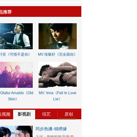
点推荐
轩宾《可惜不是你》
MV:张敬轩《完全因你》
Olafur Arnalds《Old
MV: Inna《Fall In Love
Skin》
Lie》
点视频
影视剧
综艺
原创
同步热播-锦绣缘