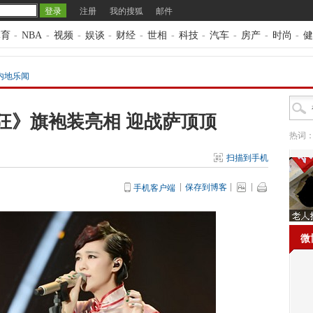
注册
我的搜狐
邮件
体育
-
NBA
-
视频
-
娱谈
-
财经
-
世相
-
科技
-
汽车
-
房产
-
时尚
-
健
内地乐闻
狂》旗袍装亮相 迎战萨顶顶
热词
扫描到手机
保存到博客
手机客户端
微