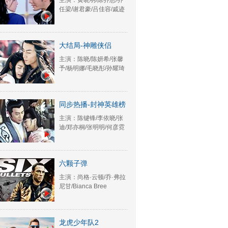
主演：黄晓明/陈乔恩/乔
任梁/谢君豪/吕佳容/戚迹
大结局-神雕侠侣
主演：陈晓/陈妍希/张馨
予/杨明娜/毛晓彤/孙耀琦
同步热播-封神英雄榜
主演：陈键锋/李依晓/张
迪/郑亦桐/张明明/何彦霓
六颗子弹
主演：尚格·云顿/乔·弗拉
尼甘/Bianca Bree
龙虎少年队2