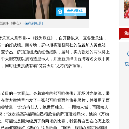
2
唯演绎《葬心》
[保存到相册]
我
乐真人秀节目---《我为歌狂》，自开播以来一直备受关注，
第一的好成绩。而今晚，罗中旭将顶替阿杜的位置加入黄色站
、麦子杰、萨顶顶组成的红色战队，届时，实力强劲的两队将上
目中大胆突破以旗袍造型示人，并重新演绎由台湾著名女歌手黄
，同时还要挑战有着“梵音天后”之称的萨顶顶。
节目的一大看点。身着旗袍的郁可唯仿佛让现场时光倒流，带
组在官方微博里也发了一张郁可唯背面的旗袍照片，并引用了西
称赞道：“北方有佳人，绝世而独立。 一顾倾人城，再顾倾人
说：“这次很高兴能和自己很欣赏的萨顶顶老师pk，她的《万物
歌。可能也是因为经历了前两场的比赛，我觉得自己在心态上没
己如何演绎好《葬心》这首歌曲。”据悉，现场在郁可唯演唱