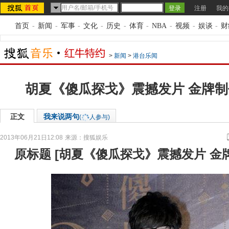
注册
我的
首页
-
新闻
-
军事
-
文化
-
历史
-
体育
-
NBA
-
视频
-
娱谈
-
财
>
新闻
>
港台乐闻
胡夏《傻瓜探戈》震撼发片 金牌
正文
我来说两句
(
人参与)
2013年06月21日12:08
来源：
搜狐娱乐
原标题
[
胡夏《傻瓜探戈》震撼发片 金