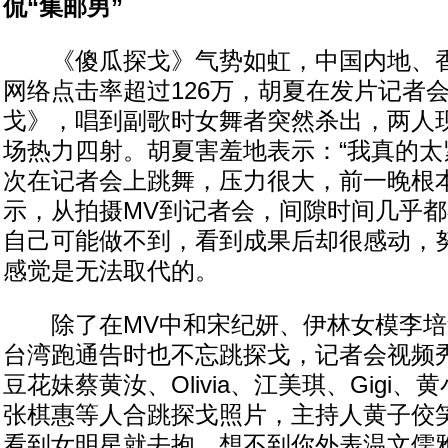
侃“集邮男”
《傻瓜探戈》气势如虹，中国内地、香
网络点击率超过126万，胡夏在发片记者
戈》，唱到副歌时女舞者突然杀出，两人
场热力四射。胡夏害羞地表示：“我真的太
次在记者会上跳舞，压力很大，前一晚根本
示，从拍摄MV到记者会，间隙时间几乎
自己可能做不到，看到成果后却很感动，
感觉是无法取代的。
除了在MV中和宋纪妍、伊林女模李培
台湾跑通告时也不忘跳探戈，记者会视频
豆花妹蔡黄汝、Olivia、江美琪、Gigi
张棋惠等人合跳探戈照片，主持人黄子佼笑
看到女明星就去抱，想不到你外表温文儒