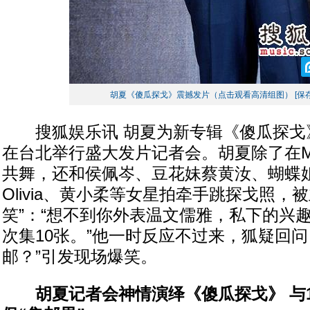
胡夏《傻瓜探戈》震撼发片（点击观看高清组图）
[保
搜狐娱乐讯 胡夏为新专辑《傻瓜探戈
在台北举行盛大发片记者会。胡夏除了在
共舞，还和侯佩岑、豆花妹蔡黄汝、蝴蝶
Olivia、黄小柔等女星拍牵手跳探戈照，
笑”：“想不到你外表温文儒雅，私下的兴
次集10张。”他一时反应不过来，狐疑回问
邮？”引发现场爆笑。
胡夏记者会神情演绎《傻瓜探戈》 与