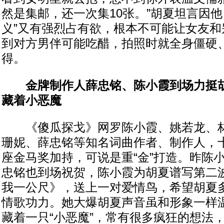
然是集邮，还一次集10张。”胡夏坦言因他
义”又有强烈占有欲，根本不可能让女友和
到对方男伴可能吃醋，拍照时就全身僵硬
得。
金牌制作人薛忠铭、陈小霞到场力挺胡
藏着小恶魔
《傻瓜探戈》网罗陈小霞、姚若龙、林
珊妮、薛忠铭等知名词曲作者、制作人，
座金马奖加持，可说是重“金”打造。昨陈
忠铭也到场祝贺，陈小霞为胡夏谱写第二
我一公尺》，送上一对爱情鸟，希望胡夏
情歌功力。她大爆胡夏声音虽和形象一样
藏着一只“小恶魔”，常有很多疯狂的想法