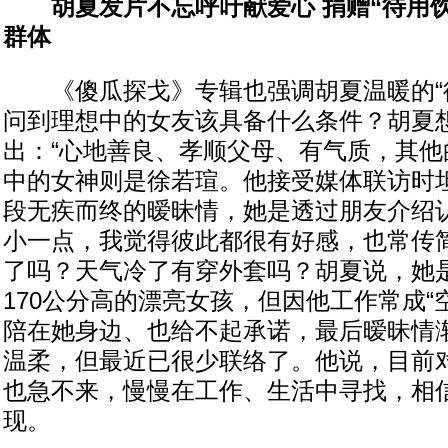
胡夏发片不忘呼吁献爱心 捐赠“待用
群体
《傻瓜探戈》专辑也强调胡夏温暖的“待
问到理想中的女友该具备什么条件？胡夏
出：“心地善良、孝顺父母、有气质，其他
中的女神则是徐若瑄。他接受媒体联访时
段无疾而终的暧昧情，她是透过朋友介绍
小一点，我觉得彼此都很有好感，也常传
了吗？天气冷了有穿外套吗？胡夏说，她
170公分高的漂亮女孩，但因他工作常成“
陪在她身边、也给不起承诺，最后暧昧情
温柔，但最近已很少联络了。他说，目前
也急不来，慢慢在工作、生活中寻找，相信
现。