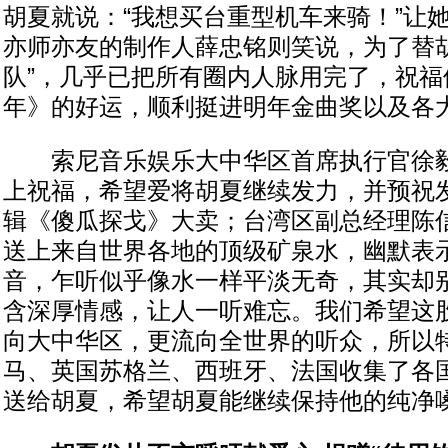
胡夏就说：“我想买台重型机车来骑！”让
亦师亦友的制作人薛忠铭则笑说，为了替胡
队”，几乎已把所有圈内人脉用完了，祝福
年》的好运，顺利挺进明年金曲奖以及各
索尼音乐娱乐大中华区首席执行官徐毅
上祝福，希望爱将胡夏继续发力，并预祝
辑《傻瓜探戈》大卖；台湾区副总经理陈
送上来自世界各地的顶级矿泉水，幽默表示
音，乍听似乎像水一样平淡无奇，其实却
含深厚情感，让人一听难忘。我们希望这
向大中华区，更流向全世界的听众，所以
马、英国苏格兰、西班牙、法国收集了各
送给胡夏，希望胡夏能继续保持他的纯净嗓