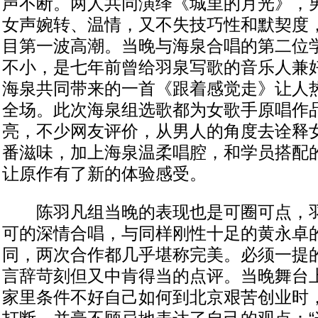
声不断。两人共同演绎《城里的月光》，
女声婉转、温情，又不失技巧性和默契度
目第一波高潮。当晚与海泉合唱的第二位
不小，是七年前曾给羽泉写歌的音乐人兼
海泉共同带来的一首《跟着感觉走》让人热
全场。此次海泉组选歌都为女歌手原唱作
亮，不少网友评价，从男人的角度去诠释
番滋味，加上海泉温柔唱腔，和学员搭配
让原作有了新的体验感受。
陈羽凡组当晚的表现也是可圈可点，羽
可的深情合唱，与同样刚性十足的黄永卓
同，两次合作都几乎堪称完美。必须一提
言辞苛刻但又中肯得当的点评。当晚舞台
家里条件不好自己如何到北京艰苦创业时