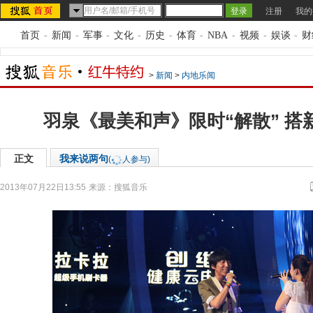
注册
我的
首页
-
新闻
-
军事
-
文化
-
历史
-
体育
-
NBA
-
视频
-
娱谈
-
财
>
新闻
>
内地乐闻
羽泉《最美和声》限时“解散” 搭
正文
我来说两句
(
人参与)
2013年07月22日13:55
来源：
搜狐音乐