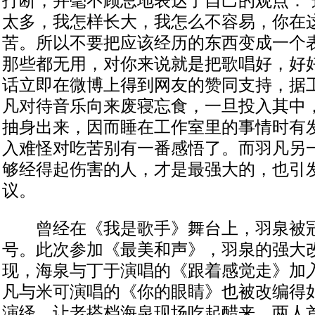
打断，并毫不顾忌地表达了自己的观点：“
太多，我怎样长大，我怎么不容易，你在
苦。所以不要把应该经历的东西变成一个
那些都无用，对你来说就是把歌唱好，好好
话立即在微博上得到网友的赞同支持，据
凡对待音乐向来废寝忘食，一旦投入其中
抽身出来，因而睡在工作室里的事情时有
入难怪对吃苦别有一番感悟了。而羽凡另
够经得起伤害的人，才是最强大的，也引
议。
曾经在《我是歌手》舞台上，羽泉被冠以
号。此次参加《最美和声》，羽泉的强大
现，海泉与丁于演唱的《跟着感觉走》加
凡与米可演唱的《你的眼睛》也被改编得
演绎，让老搭档海泉现场吃起醋来。两人