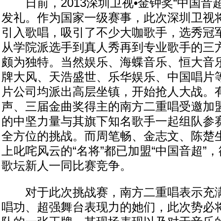
日前，2013深圳卫视•金钟奖“中国音
发礼。作为国家一级赛事，此次深圳卫视
引入歌唱，吸引了不少大咖歌手，选秀冠
从学院派选手到真人秀再到专业歌手的三
颇为独特。当然娱乐、海蝶音乐、恒大音
牌大风、天浩盛世、乐华娱乐、中国唱片
片公司均派出高层坐镇，开始抢人大战。
声、三届金曲奖得主的南方二重唱受邀加
的中坚力量与其旗下知名歌手一起组队参
全方位的挑战。而周笔畅、金志文、陈楚
上叱咤风云的“名将”都已加盟“中国音超”
歌坛新人一同比赛竞争。
对于此次挑战赛，南方二重唱表示充满
唱功、超强舞台表现力的她们，此次势必