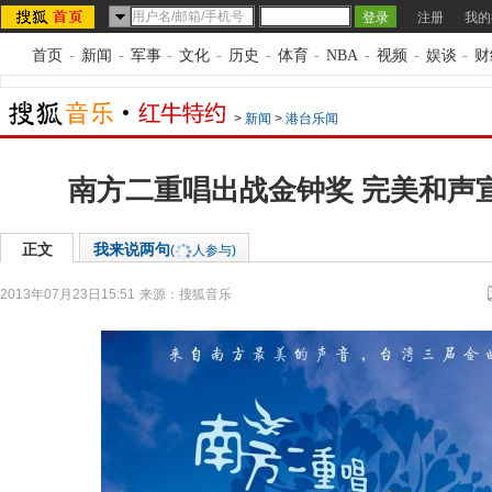
注册
我的
首页
-
新闻
-
军事
-
文化
-
历史
-
体育
-
NBA
-
视频
-
娱谈
-
财
>
新闻
>
港台乐闻
南方二重唱出战金钟奖 完美和声
正文
我来说两句
(
人参与)
2013年07月23日15:51
来源：
搜狐音乐