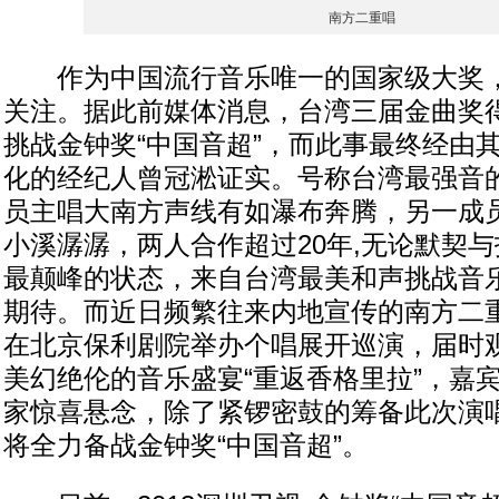
南方二重唱
作为中国流行音乐唯一的国家级大奖，
关注。据此前媒体消息，台湾三届金曲奖
挑战金钟奖“中国音超”，而此事最终经由
化的经纪人曾冠淞证实。号称台湾最强音
员主唱大南方声线有如瀑布奔腾，另一成
小溪潺潺，两人合作超过20年,无论默契
最颠峰的状态，来自台湾最美和声挑战音
期待。而近日频繁往来内地宣传的南方二重
在北京保利剧院举办个唱展开巡演，届时
美幻绝伦的音乐盛宴“重返香格里拉”，嘉
家惊喜悬念，除了紧锣密鼓的筹备此次演
将全力备战金钟奖“中国音超”。